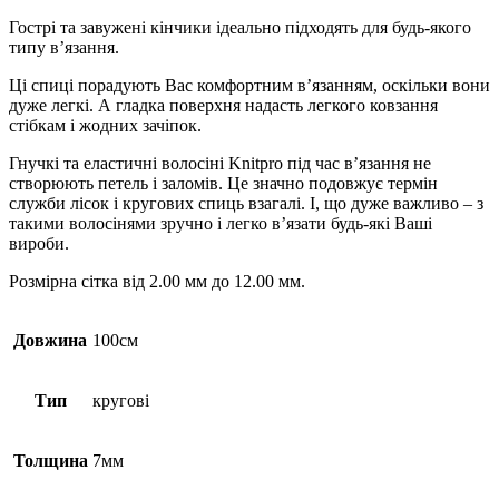
Гострі та завужені кінчики ідеально підходять для будь-якого
типу в’язання.
Ці спиці порадують Вас комфортним в’язанням, оскільки вони
дуже легкі. А гладка поверхня надасть легкого ковзання
стібкам і жодних зачіпок.
Гнучкі та еластичні волосіні Knitpro під час в’язання не
створюють петель і заломів. Це значно подовжує термін
служби лісок і кругових спиць взагалі. І, що дуже важливо – з
такими волосінями зручно і легко в’язати будь-які Ваші
вироби.
Розмірна сітка від 2.00 мм до 12.00 мм.
Довжина
100см
Тип
кругові
Толщина
7мм