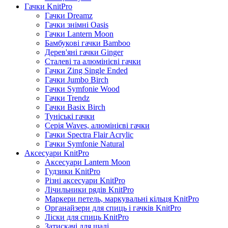
Гачки KnitPro
Гачки Dreamz
Гачки знімні Oasis
Гачки Lantern Moon
Бамбукові гачки Bamboo
Дерев'яні гачки Ginger
Сталеві та алюмінієві гачки
Гачки Zing Single Ended
Гачки Jumbo Birch
Гачки Symfonie Wood
Гачки Trendz
Гачки Basix Birch
Туніські гачки
Серія Waves, алюмінієві гачки
Гачки Spectra Flair Acrylic
Гачки Symfonie Natural
Аксесуари KnitPro
Аксесуари Lantern Moon
Гудзики KnitPro
Різні аксесуари KnitPro
Лічильники рядів KnitPro
Маркери петель, маркувальні кільця KnitPro
Органайзери для спиць і гачків KnitPro
Ліски для спиць KnitPro
Затискачі для шалі