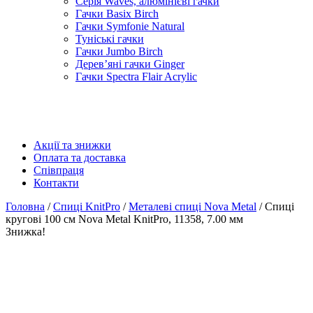
Серія Waves, алюмінієві гачки
Гачки Basix Birch
Гачки Symfonie Natural
Туніські гачки
Гачки Jumbo Birch
Дерев’яні гачки Ginger
Гачки Spectra Flair Acrylic
Акції та знижки
Оплата та доставка
Співпраця
Контакти
Головна
/
Спиці KnitPro
/
Металеві спиці Nova Metal
/ Спиці
кругові 100 см Nova Metal KnitPro, 11358, 7.00 мм
Знижка!