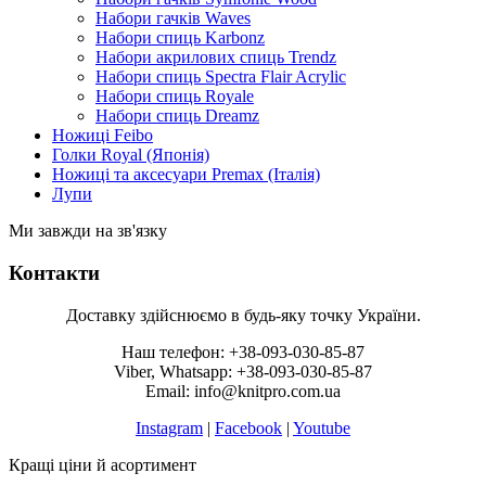
Набори гачків Waves
Набори спиць Karbonz
Набори акрилових спиць Trendz
Набори спиць Spectra Flair Acrylic
Набори спиць Royale
Набори спиць Dreamz
Ножиці Feibo
Голки Royal (Японія)
Ножиці та аксесуари Premax (Італія)
Лупи
Ми завжди на зв'язку
Контакти
Доставку здійснюємо в будь-яку точку України.
Наш телефон: +38-093-030-85-87
Viber, Whatsapp: +38-093-030-85-87
Email: info@knitpro.com.ua
Instagram
|
Facebook
|
Youtube
Кращі ціни й асортимент