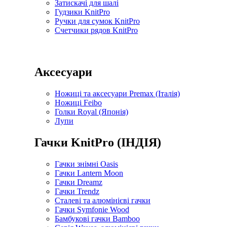
Затискачі для шалі
Гудзики KnitPro
Ручки для сумок KnitPro
Счетчики рядов KnitPro
Аксесуари
Ножиці та аксесуари Premax (Італія)
Ножиці Feibo
Голки Royal (Японія)
Лупи
Гачки KnitPro (ІНДІЯ)
Гачки знімні Oasis
Гачки Lantern Moon
Гачки Dreamz
Гачки Trendz
Сталеві та алюмінієві гачки
Гачки Symfonie Wood
Бамбукові гачки Bamboo