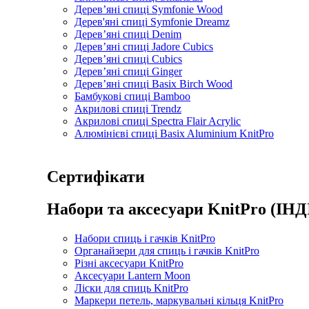
Дерев’яні спиці Symfonie Wood
Дерев'яні спиці Symfonie Dreamz
Дерев’яні спиці Denim
Дерев’яні спиці Jadore Cubics
Дерев’яні спиці Cubics
Дерев’яні спиці Ginger
Дерев’яні спиці Basix Birch Wood
Бамбукові спиці Bamboo
Акрилові спиці Trendz
Акрилові спиці Spectra Flair Acrylic
Алюмінієві спиці Basix Aluminium KnitPro
Сертифікати
Набори та аксесуари KnitPro (ІНД
Набори спиць і гачків KnitPro
Органайзери для спиць і гачків KnitPro
Різні аксесуари KnitPro
Аксесуари Lantern Moon
Ліски для спиць KnitPro
Маркери петель, маркувальні кільця KnitPro