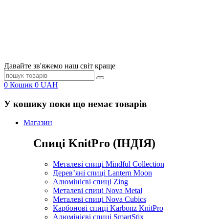
Давайте зв'яжемо наш світ краще
0
Кошик
0
UAH
У кошику поки що немає товарів
Магазин
Спиці KnitPro (ІНДІЯ)
Металеві спиці Mindful Collection
Дерев’яні спиці Lantern Moon
Алюмінієві спиці Zing
Металеві спиці Nova Metal
Металеві спиці Nova Cubics
Карбонові спиці Karbonz KnitPro
Алюмінієві спиці SmartStix