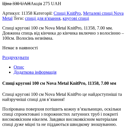
Ціна
330
UAH
Акція
275
UAH
Артикул:
11358
Категорії:
Спиці KnitPro
,
Металеві спиці Nova
Metal
Теги:
спиці для в'язання
,
кругові спиці
Спиці кругові 100 см Nova Metal KnitPro, 11358, 7.00 мм.
Довжина спиць від кінчика до кінчика включно з волосінню –
100см. Волосінь незнімна.
Немає в наявності
Роздрукувати
Опис
Додаткова інформація
Спиці кругові 100 см Nova Metal KnitPro, 11358, 7.00 мм
Спиці кругові 100 см Nova Metal KnitPro це найдоступніші та
найзручніші спиці для в’язання!
Полірована поверхня потішить кожну в’язальницю, оскільки
спиці спроектовані з порожнистих латунних труб і покриті
високоякісним нікелем. Завдяки високоякісним матеріалам
спиці дуже міцні та не піддаються швидкому зношуванню.