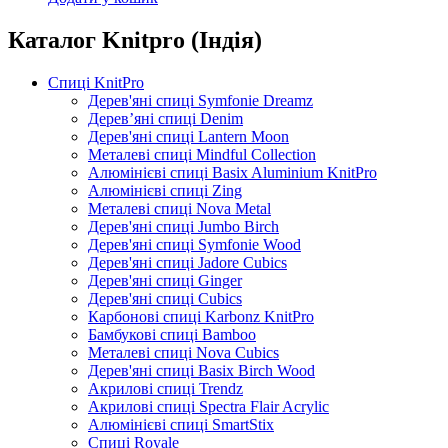
Каталог Knitpro (Індія)
Спиці KnitPro
Дерев'яні спиці Symfonie Dreamz
Дерев’яні спиці Denim
Дерев'яні спиці Lantern Moon
Металеві спиці Mindful Collection
Алюмінієві спиці Basix Aluminium KnitPro
Алюмінієві спиці Zing
Металеві спиці Nova Metal
Дерев'яні спиці Jumbo Birch
Дерев'яні спиці Symfonie Wood
Дерев'яні спиці Jadore Cubics
Дерев'яні спиці Ginger
Дерев'яні спиці Cubics
Карбонові спиці Karbonz KnitPro
Бамбукові спиці Bamboo
Металеві спиці Nova Cubics
Дерев'яні спиці Basix Birch Wood
Акрилові спиці Trendz
Акрилові спиці Spectra Flair Acrylic
Алюмінієві спиці SmartStix
Спиці Royale