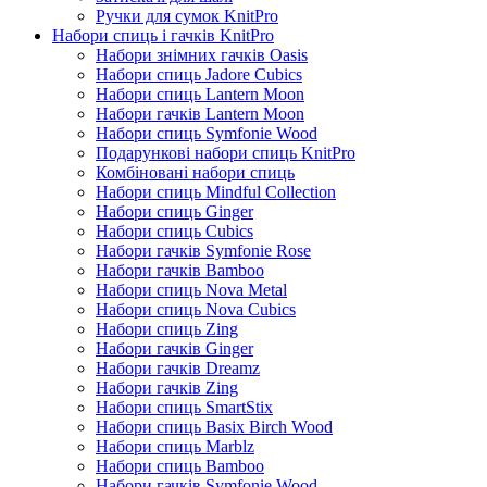
Ручки для сумок KnitPro
Набори спиць і гачків KnitPro
Набори знімних гачків Oasis
Набори спиць Jadore Cubics
Набори спиць Lantern Moon
Набори гачків Lantern Moon
Набори спиць Symfonie Wood
Подарункові набори спиць KnitPro
Комбіновані набори спиць
Набори спиць Mindful Collection
Набори спиць Ginger
Набори спиць Cubics
Набори гачків Symfonie Rose
Набори гачків Bamboo
Набори спиць Nova Metal
Набори спиць Nova Cubics
Набори спиць Zing
Набори гачків Ginger
Набори гачків Dreamz
Набори гачків Zing
Набори спиць SmartStix
Набори спиць Basix Birch Wood
Набори спиць Marblz
Набори спиць Bamboo
Набори гачків Symfonie Wood