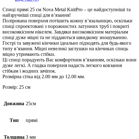
Спиці прямі 25 см Nova Metal KnitPro – це найдоступніші та
найзручніші спиці для в’язання!
Полірована поверхня потішить кожну в’язальницю, оскільки
спиці спроектовані з порожнистих латунних труб і покриті
високоякісним нікелем. Завдяки високоякісним матеріалам
спиці дуже міцні та не піддаються швидкому зношуванню.
Гострі та завужені кінчики ідеально підходять для будь-якого
типу в’язання. Міцні невеликі заглушки на кінчиках спиць
міцно утримають стібки.
Ці спиці порадують Вас комфортним в’язанням, оскільки вони
дуже легкі. А гладка поверхня надасть легкого ковзання
стібкам і жодних зачіпок.
Розмірна сітка від 2.00 мм до 12.00 мм.
Розмір: 25 см
Довжина
25см
Тип
прямі
Толщина
3 мм