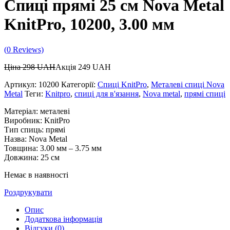
Спиці прямі 25 см Nova Metal
KnitPro, 10200, 3.00 мм
(
0
Reviews)
Ціна
298
UAH
Акція
249
UAH
Артикул:
10200
Категорії:
Спиці KnitPro
,
Металеві спиці Nova
Metal
Теги:
Knitpro
,
спиці для в'язання
,
Nova metal
,
прямі спиці
Матеріал: металеві
Виробник: KnitPro
Тип спиць: прямі
Назва: Nova Metal
Товщина: 3.00 мм – 3.75 мм
Довжина: 25 см
Немає в наявності
Роздрукувати
Опис
Додаткова інформація
Відгуки (0)