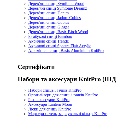
Дерев’яні спиці Symfonie Wood
Дерев'яні спиці Symfonie Dreamz
Дерев’яні спиці Denim
Дерев’яні спиці Jadore Cubics
Дерев’яні спиці Cubics
Дерев’яні спиці Ginger
Дерев’яні спиці Basix Birch Wood
Бамбукові спиці Bamboo
Акрилові спиці Trendz
Акрилові спиці Spectra Flair Acrylic
Алюмінієві спиці Basix Aluminium KnitPro
Сертифікати
Набори та аксесуари KnitPro (ІНД
Набори спиць і гачків KnitPro
Органайзери для спиць і гачків KnitPro
Різні аксесуари KnitPro
Аксесуари Lantern Moon
Ліски для спиць KnitPro
Маркери петель, маркувальні кільця KnitPro