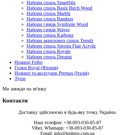
Набори спиць SmartStix
Набори спиць Basix Birch Wood
Набори спиць Marblz
Набори спиць Bamboo
Набори гачків Symfonie Wood
Набори гачків Waves
Набори спиць Karbonz
Набори акрилових спиць Trendz
Набори спиць Spectra Flair Acrylic
Набори спиць Royale
Набори спиць Dreamz
Ножиці Feibo
Голки Royal (Японія)
Ножиці та аксесуари Premax (Італія)
Лупи
Ми завжди на зв'язку
Контакти
Доставку здійснюємо в будь-яку точку України.
Наш телефон: +38-093-030-85-87
Viber, Whatsapp: +38-093-030-85-87
Email: info@knitpro.com.ua