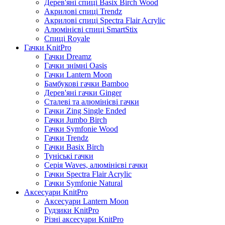
Дерев'яні спиці Basix Birch Wood
Акрилові спиці Trendz
Акрилові спиці Spectra Flair Acrylic
Алюмінієві спиці SmartStix
Спиці Royale
Гачки KnitPro
Гачки Dreamz
Гачки знімні Oasis
Гачки Lantern Moon
Бамбукові гачки Bamboo
Дерев'яні гачки Ginger
Сталеві та алюмінієві гачки
Гачки Zing Single Ended
Гачки Jumbo Birch
Гачки Symfonie Wood
Гачки Trendz
Гачки Basix Birch
Туніські гачки
Серія Waves, алюмінієві гачки
Гачки Spectra Flair Acrylic
Гачки Symfonie Natural
Аксесуари KnitPro
Аксесуари Lantern Moon
Гудзики KnitPro
Різні аксесуари KnitPro