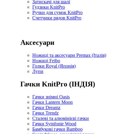
Затискачі для шалі
Гудзики KnitPro
Ручки для сумок KnitPro
Счетчики рядов KnitPro
Аксесуари
Ножиці та аксесуари Premax (Італія)
Ножиці Feibo
Голки Royal (Японія)
Лупи
Гачки KnitPro (ІНДІЯ)
Гачки знімні Oasis
Гачки Lantern Moon
Гачки Dreamz
Гачки Trendz
Сталеві та алюмінієві гачки
Гачки Symfonie Wood
Бамбукові гачки Bamboo