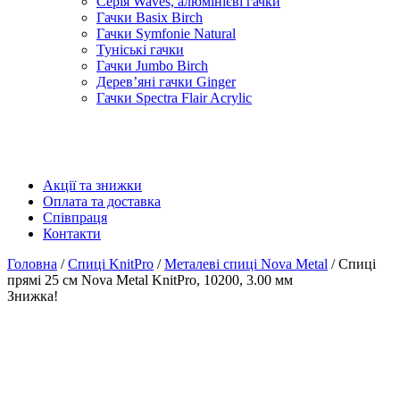
Серія Waves, алюмінієві гачки
Гачки Basix Birch
Гачки Symfonie Natural
Туніські гачки
Гачки Jumbo Birch
Дерев’яні гачки Ginger
Гачки Spectra Flair Acrylic
Акції та знижки
Оплата та доставка
Співпраця
Контакти
Головна
/
Спиці KnitPro
/
Металеві спиці Nova Metal
/ Спиці
прямі 25 см Nova Metal KnitPro, 10200, 3.00 мм
Знижка!