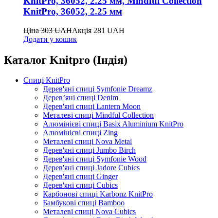
KnitPro, 36052, 2.25 мм, Mindful Collection
KnitPro, 36052, 2.25 мм
Ціна
303
UAH
Акція
281
UAH
Додати у кошик
Каталог Knitpro (Індія)
Спиці KnitPro
Дерев'яні спиці Symfonie Dreamz
Дерев’яні спиці Denim
Дерев'яні спиці Lantern Moon
Металеві спиці Mindful Collection
Алюмінієві спиці Basix Aluminium KnitPro
Алюмінієві спиці Zing
Металеві спиці Nova Metal
Дерев'яні спиці Jumbo Birch
Дерев'яні спиці Symfonie Wood
Дерев'яні спиці Jadore Cubics
Дерев'яні спиці Ginger
Дерев'яні спиці Cubics
Карбонові спиці Karbonz KnitPro
Бамбукові спиці Bamboo
Металеві спиці Nova Cubics