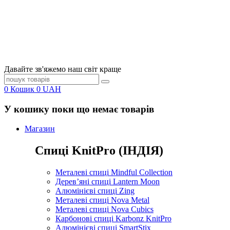
Давайте зв'яжемо наш світ краще
0
Кошик
0
UAH
У кошику поки що немає товарів
Магазин
Спиці KnitPro (ІНДІЯ)
Металеві спиці Mindful Collection
Дерев’яні спиці Lantern Moon
Алюмінієві спиці Zing
Металеві спиці Nova Metal
Металеві спиці Nova Cubics
Карбонові спиці Karbonz KnitPro
Алюмінієві спиці SmartStix