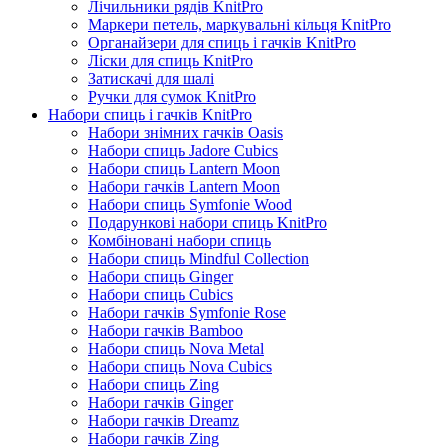
Лічильники рядів KnitPro
Маркери петель, маркувальні кільця KnitPro
Органайзери для спиць і гачків KnitPro
Ліски для спиць KnitPro
Затискачі для шалі
Ручки для сумок KnitPro
Набори спиць і гачків KnitPro
Набори знімних гачків Oasis
Набори спиць Jadore Cubics
Набори спиць Lantern Moon
Набори гачків Lantern Moon
Набори спиць Symfonie Wood
Подарункові набори спиць KnitPro
Комбіновані набори спиць
Набори спиць Mindful Collection
Набори спиць Ginger
Набори спиць Cubics
Набори гачків Symfonie Rose
Набори гачків Bamboo
Набори спиць Nova Metal
Набори спиць Nova Cubics
Набори спиць Zing
Набори гачків Ginger
Набори гачків Dreamz
Набори гачків Zing