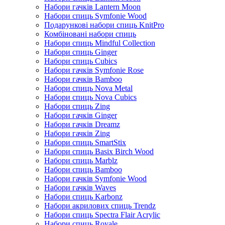
Набори гачків Lantern Moon
Набори спиць Symfonie Wood
Подарункові набори спиць KnitPro
Комбіновані набори спиць
Набори спиць Mindful Collection
Набори спиць Ginger
Набори спиць Cubics
Набори гачків Symfonie Rose
Набори гачків Bamboo
Набори спиць Nova Metal
Набори спиць Nova Cubics
Набори спиць Zing
Набори гачків Ginger
Набори гачків Dreamz
Набори гачків Zing
Набори спиць SmartStix
Набори спиць Basix Birch Wood
Набори спиць Marblz
Набори спиць Bamboo
Набори гачків Symfonie Wood
Набори гачків Waves
Набори спиць Karbonz
Набори акрилових спиць Trendz
Набори спиць Spectra Flair Acrylic
Набори спиць Royale