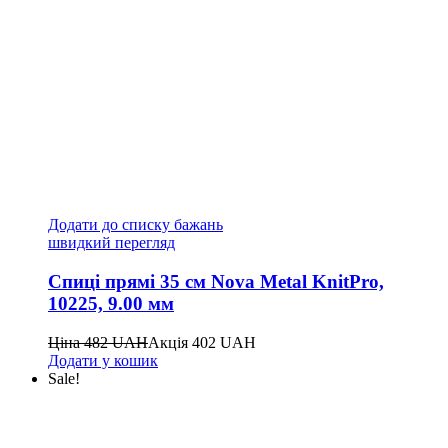
Додати до списку бажань
швидкий перегляд
Спиці прямі 35 см Nova Metal KnitPro,
10225, 9.00 мм
Ціна
482
UAH
Акція
402
UAH
Додати у кошик
Sale!