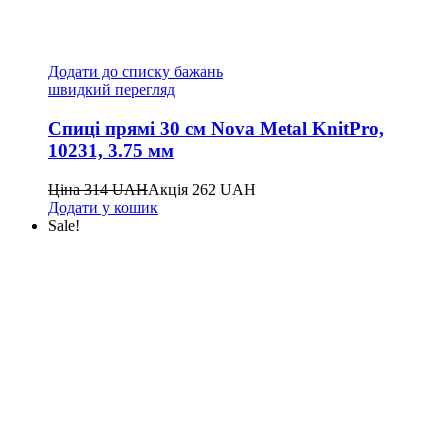
Додати до списку бажань
швидкий перегляд
Спиці прямі 30 см Nova Metal KnitPro,
10231, 3.75 мм
Ціна
314
UAH
Акція
262
UAH
Додати у кошик
Sale!