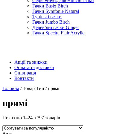
Серія Waves, алюмінієві гачки
Гачки Basix Birch
Гачки Symfonie Natural
Туніські гачки
Гачки Jumbo Birch
Дерев’яні гачки Ginger
Гачки Spectra Flair Acrylic
Акції та знижки
Оплата та доставка
Співпраця
Контакти
Головна
/ Товар Тип / прямі
прямі
Показано 1–24 з 797 товарів
Вид: