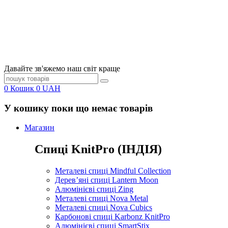
Давайте зв'яжемо наш світ краще
0
Кошик
0
UAH
У кошику поки що немає товарів
Магазин
Спиці KnitPro (ІНДІЯ)
Металеві спиці Mindful Collection
Дерев’яні спиці Lantern Moon
Алюмінієві спиці Zing
Металеві спиці Nova Metal
Металеві спиці Nova Cubics
Карбонові спиці Karbonz KnitPro
Алюмінієві спиці SmartStix