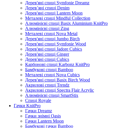
Дерев'яні спиці Symfonie Dreamz
Дерев’яні спиці Denim
Дерев'яні спиці Lantern Moon
Металеві спиці Mindful Collection
Алюмінієві спиці Basix Aluminium KnitPro
Алюмінієві спиці Zing
Металеві спиці Nova Metal
Дерев'яні спиці Jumbo Birch
Дерев'яні спиці Symfonie Wood
Дерев'яні спиці Jadore Cubics
Дерев'яні спиці Ginger
Дерев'яні спиці Cubics
Карбонові спиці Karbonz KnitPro
Бамбукові спиці Bamboo
Металеві спиці Nova Cubics
Дерев'яні спиці Basix Birch Wood
Акрилові спиці Trendz
Акрилові спиці Spectra Flair Acrylic
Алюмінієві спиці SmartStix
Спиці Royale
Гачки KnitPro
Гачки Dreamz
Гачки знімні Oasis
Гачки Lantern Moon
Бамбукові гачки Bamboo