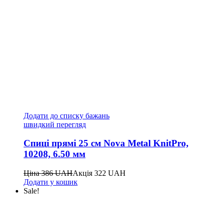
Додати до списку бажань
швидкий перегляд
Спиці прямі 25 см Nova Metal KnitPro,
10208, 6.50 мм
Ціна
386
UAH
Акція
322
UAH
Додати у кошик
Sale!