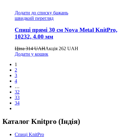
Додати до списку бажань
швидкий перегляд
Спиці прямі 30 см Nova Metal KnitPro,
10232, 4.00 мм
Ціна
314
UAH
Акція
262
UAH
Додати у кошик
1
2
3
4
…
32
33
34
Каталог Knitpro (Індія)
Спиці KnitPro