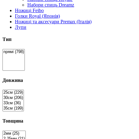
Набори спиць Dreamz
Ножиці Feibo
Голки Royal (Японія)
Ножиці та аксесуари Premax (Італія)
Лупи
Тип
Довжина
Товщина