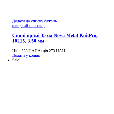
Додати до списку бажань
швидкий перегляд
Спиці прямі 35 см Nova Metal KnitPro,
10215, 3.50 мм
Ціна
328
UAH
Акція
273
UAH
Додати у кошик
Sale!