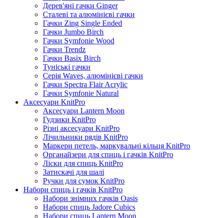
Дерев'яні гачки Ginger
Сталеві та алюмінієві гачки
Гачки Zing Single Ended
Гачки Jumbo Birch
Гачки Symfonie Wood
Гачки Trendz
Гачки Basix Birch
Туніські гачки
Серія Waves, алюмінієві гачки
Гачки Spectra Flair Acrylic
Гачки Symfonie Natural
Аксесуари KnitPro
Аксесуари Lantern Moon
Гудзики KnitPro
Різні аксесуари KnitPro
Лічильники рядів KnitPro
Маркери петель, маркувальні кільця KnitPro
Органайзери для спиць і гачків KnitPro
Ліски для спиць KnitPro
Затискачі для шалі
Ручки для сумок KnitPro
Набори спиць і гачків KnitPro
Набори знімних гачків Oasis
Набори спиць Jadore Cubics
Набори спиць Lantern Moon