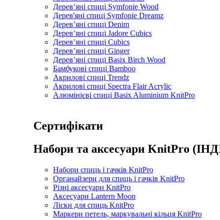
Дерев’яні спиці Symfonie Wood
Дерев'яні спиці Symfonie Dreamz
Дерев’яні спиці Denim
Дерев’яні спиці Jadore Cubics
Дерев’яні спиці Cubics
Дерев’яні спиці Ginger
Дерев’яні спиці Basix Birch Wood
Бамбукові спиці Bamboo
Акрилові спиці Trendz
Акрилові спиці Spectra Flair Acrylic
Алюмінієві спиці Basix Aluminium KnitPro
Сертифікати
Набори та аксесуари KnitPro (ІНД
Набори спиць і гачків KnitPro
Органайзери для спиць і гачків KnitPro
Різні аксесуари KnitPro
Аксесуари Lantern Moon
Ліски для спиць KnitPro
Маркери петель, маркувальні кільця KnitPro