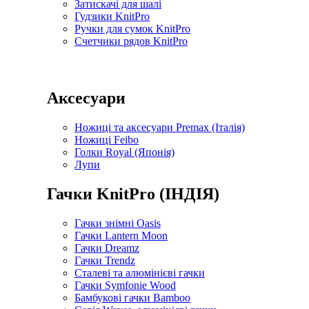
Затискачі для шалі
Гудзики KnitPro
Ручки для сумок KnitPro
Счетчики рядов KnitPro
Аксесуари
Ножиці та аксесуари Premax (Італія)
Ножиці Feibo
Голки Royal (Японія)
Лупи
Гачки KnitPro (ІНДІЯ)
Гачки знімні Oasis
Гачки Lantern Moon
Гачки Dreamz
Гачки Trendz
Сталеві та алюмінієві гачки
Гачки Symfonie Wood
Бамбукові гачки Bamboo