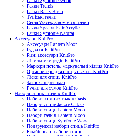
Гачки Symfonie Wood
Гачки Trendz
Гачки Basix Birch
Туніські гачки
Серія Waves, алюмінієві гачки
Гачки Spectra Flair Acrylic
Гачки Symfonie Natural
Аксесуари KnitPro
Аксесуари Lantern Moon
Гудзики KnitPro
Різні аксесуари KnitPro
Лічильники рядів KnitPro
Маркери петель, маркувальні кільця KnitPro
Органайзери для спиць і гачків KnitPro
Ліски для спиць KnitPro
Затискачі для шалі
Ручки для сумок KnitPro
Набори спиць і гачків KnitPro
Набори знімних гачків Oasis
Набори спиць Jadore Cubics
Набори спиць Lantern Moon
Набори гачків Lantern Moon
Набори спиць Symfonie Wood
Подарункові набори спиць KnitPro
Комбіновані набори спиць