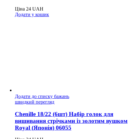
Ціна
24
UAH
Додати у кошик
Додати до списку бажань
швидкий перегляд
Chenille 18/22 (6шт) Набір голок для
вишивання стрічками із золотим вушком
Royal (Японія) 06055