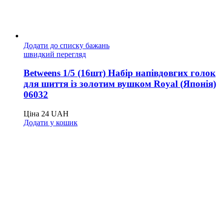
Додати до списку бажань
швидкий перегляд
Betweens 1/5 (16шт) Набір напівдовгих голок
для шиття із золотим вушком Royal (Японія)
06032
Ціна
24
UAH
Додати у кошик