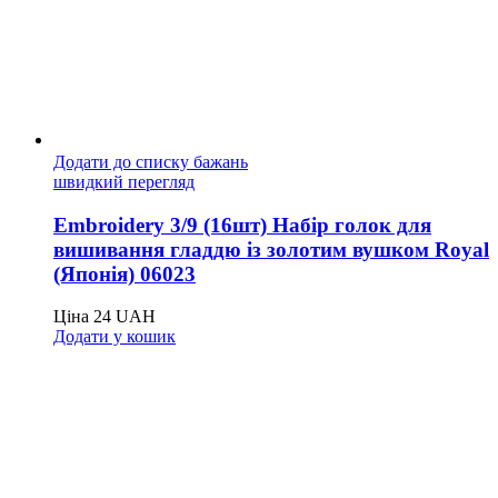
Додати до списку бажань
швидкий перегляд
Embroidery 3/9 (16шт) Набір голок для
вишивання гладдю із золотим вушком Royal
(Японія) 06023
Ціна
24
UAH
Додати у кошик