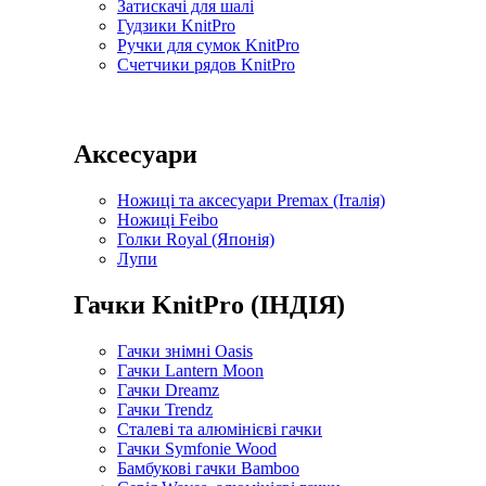
Затискачі для шалі
Гудзики KnitPro
Ручки для сумок KnitPro
Счетчики рядов KnitPro
Аксесуари
Ножиці та аксесуари Premax (Італія)
Ножиці Feibo
Голки Royal (Японія)
Лупи
Гачки KnitPro (ІНДІЯ)
Гачки знімні Oasis
Гачки Lantern Moon
Гачки Dreamz
Гачки Trendz
Сталеві та алюмінієві гачки
Гачки Symfonie Wood
Бамбукові гачки Bamboo