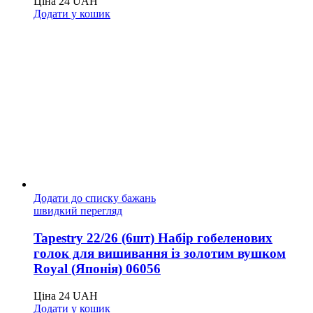
Ціна
24
UAH
Додати у кошик
Додати до списку бажань
швидкий перегляд
Tapestry 22/26 (6шт) Набір гобеленових
голок для вишивання із золотим вушком
Royal (Японія) 06056
Ціна
24
UAH
Додати у кошик