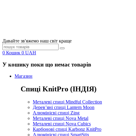
Давайте зв'яжемо наш світ краще
0
Кошик
0
UAH
У кошику поки що немає товарів
Магазин
Спиці KnitPro (ІНДІЯ)
Металеві спиці Mindful Collection
Дерев’яні спиці Lantern Moon
Алюмінієві спиці Zing
Металеві спиці Nova Metal
Металеві спиці Nova Cubics
Карбонові спиці Karbonz KnitPro
Алюмінієві спиці SmartStix