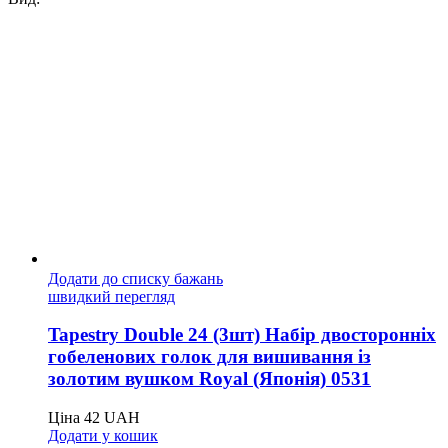
Додати до списку бажань
швидкий перегляд
Tapestry Double 24 (3шт) Набір двосторонніх
гобеленових голок для вишивання із
золотим вушком Royal (Японія) 0531
Ціна
42
UAH
Додати у кошик