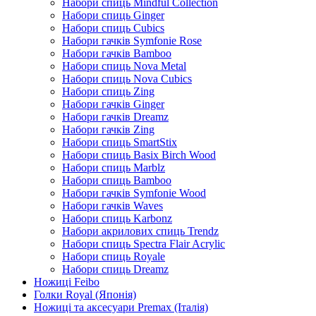
Набори спиць Mindful Collection
Набори спиць Ginger
Набори спиць Cubics
Набори гачків Symfonie Rose
Набори гачків Bamboo
Набори спиць Nova Metal
Набори спиць Nova Cubics
Набори спиць Zing
Набори гачків Ginger
Набори гачків Dreamz
Набори гачків Zing
Набори спиць SmartStix
Набори спиць Basix Birch Wood
Набори спиць Marblz
Набори спиць Bamboo
Набори гачків Symfonie Wood
Набори гачків Waves
Набори спиць Karbonz
Набори акрилових спиць Trendz
Набори спиць Spectra Flair Acrylic
Набори спиць Royale
Набори спиць Dreamz
Ножиці Feibo
Голки Royal (Японія)
Ножиці та аксесуари Premax (Італія)