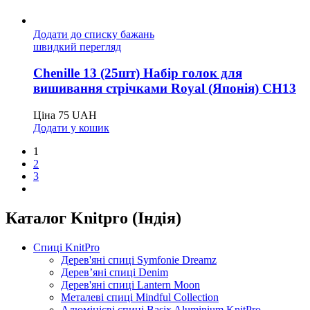
Додати до списку бажань
швидкий перегляд
Chenille 13 (25шт) Набір голок для
вишивання стрічками Royal (Японія) CH13
Ціна
75
UAH
Додати у кошик
1
2
3
Каталог Knitpro (Індія)
Спиці KnitPro
Дерев'яні спиці Symfonie Dreamz
Дерев’яні спиці Denim
Дерев'яні спиці Lantern Moon
Металеві спиці Mindful Collection
Алюмінієві спиці Basix Aluminium KnitPro