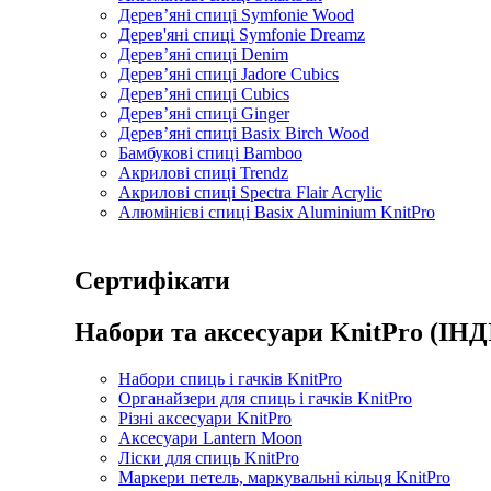
Дерев’яні спиці Symfonie Wood
Дерев'яні спиці Symfonie Dreamz
Дерев’яні спиці Denim
Дерев’яні спиці Jadore Cubics
Дерев’яні спиці Cubics
Дерев’яні спиці Ginger
Дерев’яні спиці Basix Birch Wood
Бамбукові спиці Bamboo
Акрилові спиці Trendz
Акрилові спиці Spectra Flair Acrylic
Алюмінієві спиці Basix Aluminium KnitPro
Сертифікати
Набори та аксесуари KnitPro (ІНД
Набори спиць і гачків KnitPro
Органайзери для спиць і гачків KnitPro
Різні аксесуари KnitPro
Аксесуари Lantern Moon
Ліски для спиць KnitPro
Маркери петель, маркувальні кільця KnitPro