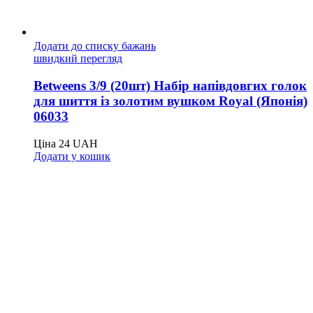
Додати до списку бажань
швидкий перегляд
Betweens 3/9 (20шт) Набір напівдовгих голок
для шиття із золотим вушком Royal (Японія)
06033
Ціна
24
UAH
Додати у кошик