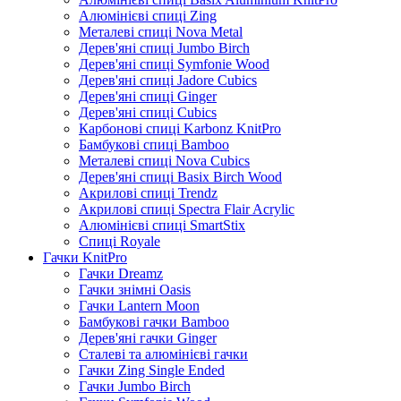
Алюмінієві спиці Zing
Металеві спиці Nova Metal
Дерев'яні спиці Jumbo Birch
Дерев'яні спиці Symfonie Wood
Дерев'яні спиці Jadore Cubics
Дерев'яні спиці Ginger
Дерев'яні спиці Cubics
Карбонові спиці Karbonz KnitPro
Бамбукові спиці Bamboo
Металеві спиці Nova Cubics
Дерев'яні спиці Basix Birch Wood
Акрилові спиці Trendz
Акрилові спиці Spectra Flair Acrylic
Алюмінієві спиці SmartStix
Спиці Royale
Гачки KnitPro
Гачки Dreamz
Гачки знімні Oasis
Гачки Lantern Moon
Бамбукові гачки Bamboo
Дерев'яні гачки Ginger
Сталеві та алюмінієві гачки
Гачки Zing Single Ended
Гачки Jumbo Birch