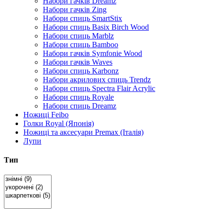
Набори гачків Dreamz
Набори гачків Zing
Набори спиць SmartStix
Набори спиць Basix Birch Wood
Набори спиць Marblz
Набори спиць Bamboo
Набори гачків Symfonie Wood
Набори гачків Waves
Набори спиць Karbonz
Набори акрилових спиць Trendz
Набори спиць Spectra Flair Acrylic
Набори спиць Royale
Набори спиць Dreamz
Ножиці Feibo
Голки Royal (Японія)
Ножиці та аксесуари Premax (Італія)
Лупи
Тип