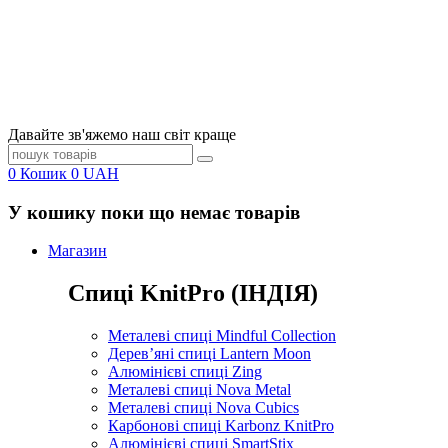
Давайте зв'яжемо наш світ краще
0
Кошик
0
UAH
У кошику поки що немає товарів
Магазин
Спиці KnitPro (ІНДІЯ)
Металеві спиці Mindful Collection
Дерев’яні спиці Lantern Moon
Алюмінієві спиці Zing
Металеві спиці Nova Metal
Металеві спиці Nova Cubics
Карбонові спиці Karbonz KnitPro
Алюмінієві спиці SmartStix