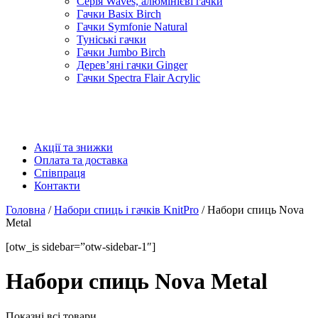
Серія Waves, алюмінієві гачки
Гачки Basix Birch
Гачки Symfonie Natural
Туніські гачки
Гачки Jumbo Birch
Дерев’яні гачки Ginger
Гачки Spectra Flair Acrylic
Акції та знижки
Оплата та доставка
Співпраця
Контакти
Головна
/
Набори спиць і гачків KnitPro
/ Набори спиць Nova
Metal
[otw_is sidebar=”otw-sidebar-1″]
Набори спиць Nova Metal
Показні всі товари