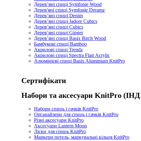
Дерев’яні спиці Symfonie Wood
Дерев'яні спиці Symfonie Dreamz
Дерев’яні спиці Denim
Дерев’яні спиці Jadore Cubics
Дерев’яні спиці Cubics
Дерев’яні спиці Ginger
Дерев’яні спиці Basix Birch Wood
Бамбукові спиці Bamboo
Акрилові спиці Trendz
Акрилові спиці Spectra Flair Acrylic
Алюмінієві спиці Basix Aluminium KnitPro
Сертифікати
Набори та аксесуари KnitPro (ІНД
Набори спиць і гачків KnitPro
Органайзери для спиць і гачків KnitPro
Різні аксесуари KnitPro
Аксесуари Lantern Moon
Ліски для спиць KnitPro
Маркери петель, маркувальні кільця KnitPro