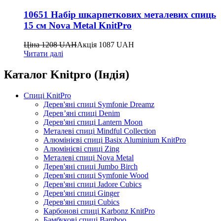
10651 Набір шкарпеткових металевих спиць
15 см Nova Metal KnitPro
Ціна
1208
UAH
Акція
1087
UAH
Читати далі
Каталог Knitpro (Індія)
Спиці KnitPro
Дерев'яні спиці Symfonie Dreamz
Дерев’яні спиці Denim
Дерев'яні спиці Lantern Moon
Металеві спиці Mindful Collection
Алюмінієві спиці Basix Aluminium KnitPro
Алюмінієві спиці Zing
Металеві спиці Nova Metal
Дерев'яні спиці Jumbo Birch
Дерев'яні спиці Symfonie Wood
Дерев'яні спиці Jadore Cubics
Дерев'яні спиці Ginger
Дерев'яні спиці Cubics
Карбонові спиці Karbonz KnitPro
Бамбукові спиці Bamboo