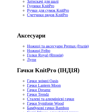
Затискачі для шалі
Гудзики KnitPro
Ручки для сумок KnitPro
Счетчики рядов KnitPro
Аксесуари
Ножиці та аксесуари Premax (Італія)
Ножиці Feibo
Голки Royal (Японія)
Лупи
Гачки KnitPro (ІНДІЯ)
Гачки знімні Oasis
Гачки Lantern Moon
Гачки Dreamz
Гачки Trendz
Сталеві та алюмінієві гачки
Гачки Symfonie Wood
Бамбукові гачки Bamboo