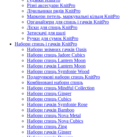
Різні аксесуари KnitPro
Лічильники рядів KnitPro
Маркери петель, маркувальні кільця KnitPro
Органайзери для спиць і гачків KnitPro
Ліски для спиць KnitPro
Затискачі для шалі
Ручки для сумок KnitPro
Набори спиць і гачків KnitPro
Набори знімних гачків Oasis
Набори спиць Jadore Cubics
Набори спиць Lantern Moon
Набори гачків Lantern Moon
Набори спиць Symfonie Wood
Подарункові набори спиць KnitPro
Комбіновані набори спиць
Набори спиць Mindful Collection
Набори спиць Ginger
Набори спиць Cubics
Набори гачків Symfonie Rose
Набори гачків Bamboo
Набори спиць Nova Metal
Набори спиць Nova Cubics
Набори спиць Zing
Набори гачків Ginger