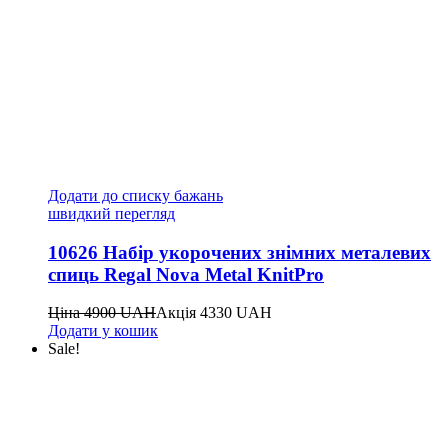
Додати до списку бажань
швидкий перегляд
10626 Набір укорочених знімних металевих
спиць Regal Nova Metal KnitPro
Ціна
4900
UAH
Акція
4330
UAH
Додати у кошик
Sale!