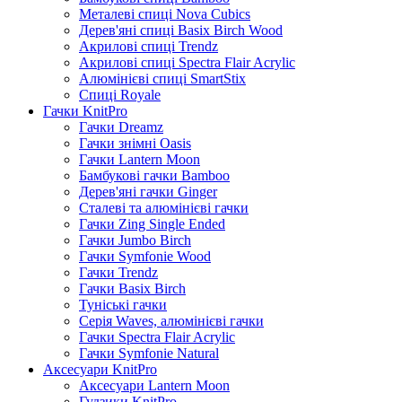
Металеві спиці Nova Cubics
Дерев'яні спиці Basix Birch Wood
Акрилові спиці Trendz
Акрилові спиці Spectra Flair Acrylic
Алюмінієві спиці SmartStix
Спиці Royale
Гачки KnitPro
Гачки Dreamz
Гачки знімні Oasis
Гачки Lantern Moon
Бамбукові гачки Bamboo
Дерев'яні гачки Ginger
Сталеві та алюмінієві гачки
Гачки Zing Single Ended
Гачки Jumbo Birch
Гачки Symfonie Wood
Гачки Trendz
Гачки Basix Birch
Туніські гачки
Серія Waves, алюмінієві гачки
Гачки Spectra Flair Acrylic
Гачки Symfonie Natural
Аксесуари KnitPro
Аксесуари Lantern Moon
Гудзики KnitPro