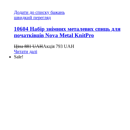
Додати до списку бажань
швидкий перегляд
10604 Набір знімних металевих спиць для
початківців Nova Metal KnitPro
Ціна
881
UAH
Акція
793
UAH
Читати далі
Sale!