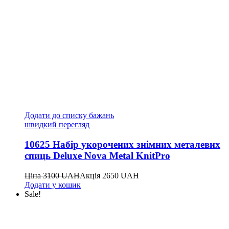
Додати до списку бажань
швидкий перегляд
10625 Набір укорочених знімних металевих
спиць Deluxe Nova Metal KnitPro
Ціна
3100
UAH
Акція
2650
UAH
Додати у кошик
Sale!