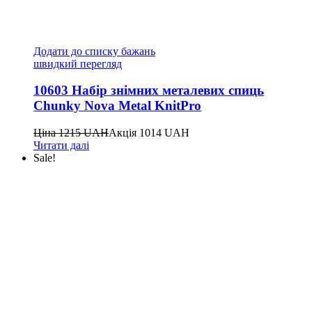
Додати до списку бажань
швидкий перегляд
10603 Набір знімних металевих спиць
Chunky Nova Metal KnitPro
Ціна
1215
UAH
Акція
1014
UAH
Читати далі
Sale!