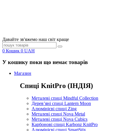
Давайте зв'яжемо наш світ краще
0
Кошик
0
UAH
У кошику поки що немає товарів
Магазин
Спиці KnitPro (ІНДІЯ)
Металеві спиці Mindful Collection
Дерев’яні спиці Lantern Moon
Алюмінієві спиці Zing
Металеві спиці Nova Metal
Металеві спиці Nova Cubics
Карбонові спиці Karbonz KnitPro
Алюмінієві спиці SmartStix