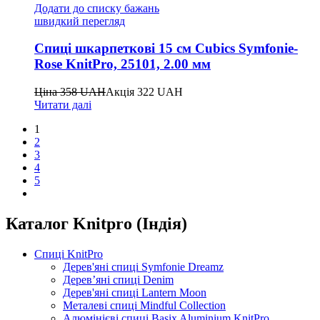
Додати до списку бажань
швидкий перегляд
Спиці шкарпеткові 15 см Cubics Symfonie-
Rose KnitPro, 25101, 2.00 мм
Ціна
358
UAH
Акція
322
UAH
Читати далі
1
2
3
4
5
Каталог Knitpro (Індія)
Спиці KnitPro
Дерев'яні спиці Symfonie Dreamz
Дерев’яні спиці Denim
Дерев'яні спиці Lantern Moon
Металеві спиці Mindful Collection
Алюмінієві спиці Basix Aluminium KnitPro