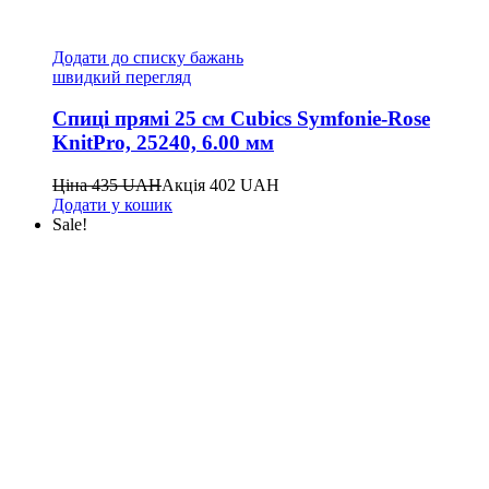
Додати до списку бажань
швидкий перегляд
Спиці прямі 25 см Cubics Symfonie-Rose
KnitPro, 25240, 6.00 мм
Ціна
435
UAH
Акція
402
UAH
Додати у кошик
Sale!