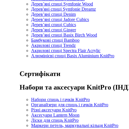
Дерев’яні спиці Symfonie Wood
Дерев'яні спиці Symfonie Dreamz
Дерев’яні спиці Denim
Дерев’яні спиці Jadore Cubics
Дерев’яні спиці Cubics
Дерев’яні спиці Ginger
Дерев’яні спиці Basix Birch Wood
Бамбукові спиці Bamboo
Акрилові спиці Trendz
Акрилові спиці Spectra Flair Acrylic
Алюмінієві спиці Basix Aluminium KnitPro
Сертифікати
Набори та аксесуари KnitPro (ІНД
Набори спиць і гачків KnitPro
Органайзери для спиць і гачків KnitPro
Різні аксесуари KnitPro
Аксесуари Lantern Moon
Ліски для спиць KnitPro
Маркери петель, маркувальні кільця KnitPro