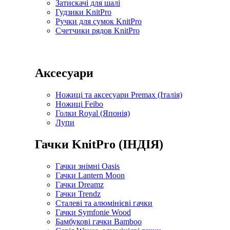
Затискачі для шалі
Гудзики KnitPro
Ручки для сумок KnitPro
Счетчики рядов KnitPro
Аксесуари
Ножиці та аксесуари Premax (Італія)
Ножиці Feibo
Голки Royal (Японія)
Лупи
Гачки KnitPro (ІНДІЯ)
Гачки знімні Oasis
Гачки Lantern Moon
Гачки Dreamz
Гачки Trendz
Сталеві та алюмінієві гачки
Гачки Symfonie Wood
Бамбукові гачки Bamboo