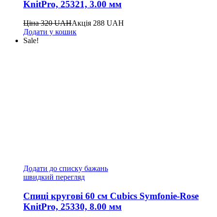
KnitPro, 25321, 3.00 мм
Ціна
320
UAH
Акція
288
UAH
Додати у кошик
Sale!
Додати до списку бажань
швидкий перегляд
Спиці кругові 60 см Cubics Symfonie-Rose
KnitPro, 25330, 8.00 мм