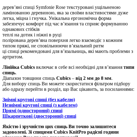
дерев’яні спиці Symfonie Rose текстуровані ущільненою
ламінованою деревиною, яка за своїми властивостями дуже
легка, міцна і гнучка. Унікальна ергономічна форма
забезпечує комфорт під час в’язання та сприяє формуванню
однакових стібків
теплі на дотик і ніжні в руці
полірована дерев’яна поверхня легко взаємодіє з кожним
типом пряжі, не сповільнюючи в’язальний ритм
ці спиці рекомендовані для в’язальниць, які мають проблеми з
артритом.
Лінійка Cubics
включає в себе всі необхідні для в’язання
типи
спиць
.
Діапазон товщини спиць
Cubics
–
від 2 мм до 8 мм
.
Для вибору спиць Ви можете скористатися фільтром підбору
або одразу перейти в розділ, що Вас цікавить, за посиланнями:
Знімні кругові спиці (без кабелю)
Незнімні кругові спиці (з кабелем)
Прямі (односторонні) спиці
Шкарпеткові (двосторонні) спиці
Якістю і зручністю цих спиць Ви точно залишитеся
задоволені. Зі спицями Cubics KnitPro радісні години