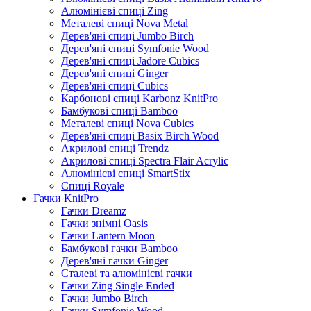
Алюмінієві спиці Zing
Металеві спиці Nova Metal
Дерев'яні спиці Jumbo Birch
Дерев'яні спиці Symfonie Wood
Дерев'яні спиці Jadore Cubics
Дерев'яні спиці Ginger
Дерев'яні спиці Cubics
Карбонові спиці Karbonz KnitPro
Бамбукові спиці Bamboo
Металеві спиці Nova Cubics
Дерев'яні спиці Basix Birch Wood
Акрилові спиці Trendz
Акрилові спиці Spectra Flair Acrylic
Алюмінієві спиці SmartStix
Спиці Royale
Гачки KnitPro
Гачки Dreamz
Гачки знімні Oasis
Гачки Lantern Moon
Бамбукові гачки Bamboo
Дерев'яні гачки Ginger
Сталеві та алюмінієві гачки
Гачки Zing Single Ended
Гачки Jumbo Birch
Гачки Symfonie Wood