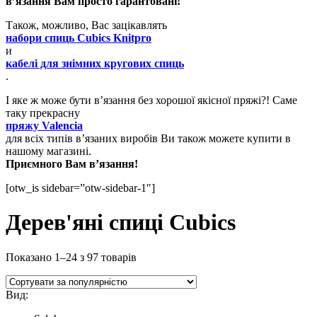
в’язання Вам просто гарантовані!
Також, можливо, Вас зацікавлять
набори спиць Cubics Knitpro
и
кабелі для знімних кругових спиць
.
І яке ж може бути в’язання без хорошої якісної пряжі?! Саме
таку прекрасну
пряжу Valencia
для всіх типів в’язаних виробів Ви також можете купити в
нашому магазині.
Приємного Вам в’язання!
[otw_is sidebar=”otw-sidebar-1″]
Дерев'яні спиці Cubics
Показано 1–24 з 97 товарів
Вид: