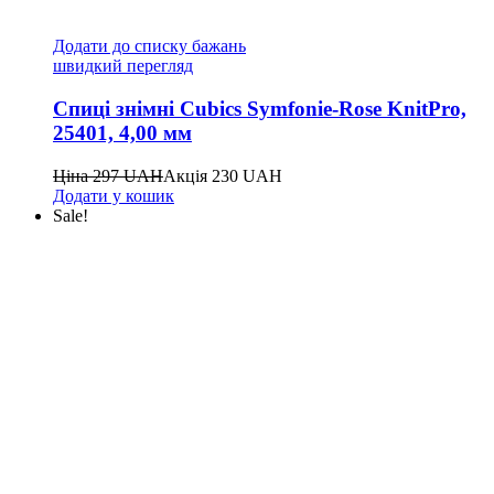
Додати до списку бажань
швидкий перегляд
Спиці знімні Cubics Symfonie-Rose KnitPro,
25401, 4,00 мм
Ціна
297
UAH
Акція
230
UAH
Додати у кошик
Sale!