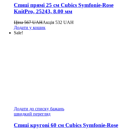
Спиці прямі 25 см Cubics Symfonie-Rose
KnitPro, 25243, 8.00 мм
Ціна
567
UAH
Акція
532
UAH
Додати у кошик
Sale!
Додати до списку бажань
швидкий перегляд
Спиці кругові 60 см Cubics Symfonie-Rose