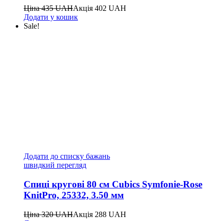
Ціна
435
UAH
Акція
402
UAH
Додати у кошик
Sale!
Додати до списку бажань
швидкий перегляд
Спиці кругові 80 см Cubics Symfonie-Rose
KnitPro, 25332, 3.50 мм
Ціна
320
UAH
Акція
288
UAH