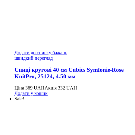
Додати до списку бажань
швидкий перегляд
Спиці кругові 40 см Cubics Symfonie-Rose
KnitPro, 25124, 4.50 мм
Ціна
369
UAH
Акція
332
UAH
Додати у кошик
Sale!