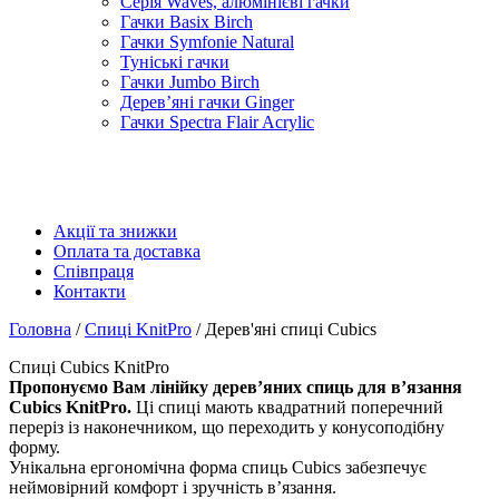
Серія Waves, алюмінієві гачки
Гачки Basix Birch
Гачки Symfonie Natural
Туніські гачки
Гачки Jumbo Birch
Дерев’яні гачки Ginger
Гачки Spectra Flair Acrylic
Акції та знижки
Оплата та доставка
Співпраця
Контакти
Головна
/
Спиці KnitPro
/ Дерев'яні спиці Cubics
Спиці Cubics KnitPro
Пропонуємо Вам лінійку дерев’яних спиць для в’язання
Cubics KnitPro.
Ці спиці мають квадратний поперечний
переріз із наконечником, що переходить у конусоподібну
форму.
Унікальна ергономічна форма спиць Cubics забезпечує
неймовірний комфорт і зручність в’язання.