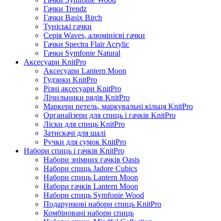
Гачки Trendz
Гачки Basix Birch
Туніські гачки
Серія Waves, алюмінієві гачки
Гачки Spectra Flair Acrylic
Гачки Symfonie Natural
Аксесуари KnitPro
Аксесуари Lantern Moon
Гудзики KnitPro
Різні аксесуари KnitPro
Лічильники рядів KnitPro
Маркери петель, маркувальні кільця KnitPro
Органайзери для спиць і гачків KnitPro
Ліски для спиць KnitPro
Затискачі для шалі
Ручки для сумок KnitPro
Набори спиць і гачків KnitPro
Набори знімних гачків Oasis
Набори спиць Jadore Cubics
Набори спиць Lantern Moon
Набори гачків Lantern Moon
Набори спиць Symfonie Wood
Подарункові набори спиць KnitPro
Комбіновані набори спиць