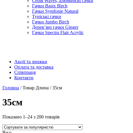
Серія Waves, алюмінієві гачки
Гачки Basix Birch
Гачки Symfonie Natural
Туніські гачки
Гачки Jumbo Birch
Дерев’яні гачки Ginger
Гачки Spectra Flair Acrylic
Акції та знижки
Оплата та доставка
Співпраця
Контакти
Головна
/ Товар Длина / 35см
35см
Показано 1–24 з 200 товарів
Вид: