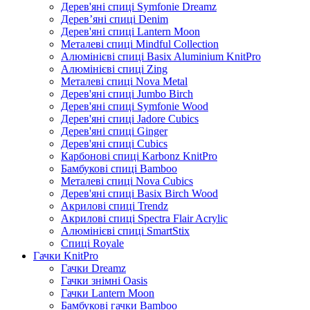
Дерев'яні спиці Symfonie Dreamz
Дерев’яні спиці Denim
Дерев'яні спиці Lantern Moon
Металеві спиці Mindful Collection
Алюмінієві спиці Basix Aluminium KnitPro
Алюмінієві спиці Zing
Металеві спиці Nova Metal
Дерев'яні спиці Jumbo Birch
Дерев'яні спиці Symfonie Wood
Дерев'яні спиці Jadore Cubics
Дерев'яні спиці Ginger
Дерев'яні спиці Cubics
Карбонові спиці Karbonz KnitPro
Бамбукові спиці Bamboo
Металеві спиці Nova Cubics
Дерев'яні спиці Basix Birch Wood
Акрилові спиці Trendz
Акрилові спиці Spectra Flair Acrylic
Алюмінієві спиці SmartStix
Спиці Royale
Гачки KnitPro
Гачки Dreamz
Гачки знімні Oasis
Гачки Lantern Moon
Бамбукові гачки Bamboo