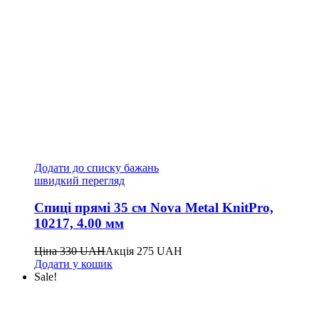
Додати до списку бажань
швидкий перегляд
Спиці прямі 35 см Nova Metal KnitPro,
10217, 4.00 мм
Ціна
330
UAH
Акція
275
UAH
Додати у кошик
Sale!