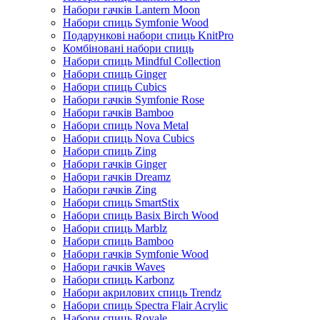
Набори гачків Lantern Moon
Набори спиць Symfonie Wood
Подарункові набори спиць KnitPro
Комбіновані набори спиць
Набори спиць Mindful Collection
Набори спиць Ginger
Набори спиць Cubics
Набори гачків Symfonie Rose
Набори гачків Bamboo
Набори спиць Nova Metal
Набори спиць Nova Cubics
Набори спиць Zing
Набори гачків Ginger
Набори гачків Dreamz
Набори гачків Zing
Набори спиць SmartStix
Набори спиць Basix Birch Wood
Набори спиць Marblz
Набори спиць Bamboo
Набори гачків Symfonie Wood
Набори гачків Waves
Набори спиць Karbonz
Набори акрилових спиць Trendz
Набори спиць Spectra Flair Acrylic
Набори спиць Royale