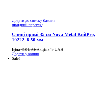
Додати до списку бажань
швидкий перегляд
Спиці прямі 35 см Nova Metal KnitPro,
10222, 6.50 мм
Ціна
418
UAH
Акція
349
UAH
Додати у кошик
Sale!