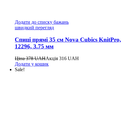
Додати до списку бажань
швидкий перегляд
Спиці прямі 35 см Nova Cubics KnitPro,
12296, 3.75 мм
Ціна
378
UAH
Акція
316
UAH
Додати у кошик
Sale!