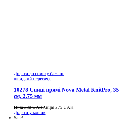
Додати до списку бажань
швидкий перегляд
10278 Спиці прямі Nova Metal KnitPro, 35
см, 2.75 мм
Ціна
330
UAH
Акція
275
UAH
Додати у кошик
Sale!