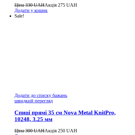
Ціна
330
UAH
Акція
275
UAH
Додати у кошик
Sale!
Додати до списку бажань
швидкий перегляд
Спиці прямі 35 см Nova Metal KnitPro,
10248, 3.25 мм
Ціна
300
UAH
Акція
250
UAH