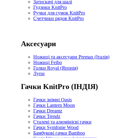
Затискачі для шалі
Гудзики KnitPro
Ручки для сумок KnitPro
Счетчики рядов KnitPro
Аксесуари
Ножиці та аксесуари Premax (Італія)
Ножиці Feibo
Голки Royal (Японія)
Лупи
Гачки KnitPro (ІНДІЯ)
Гачки знімні Oasis
Гачки Lantern Moon
Гачки Dreamz
Гачки Trendz
Сталеві та алюмінієві гачки
Гачки Symfonie Wood
Бамбукові гачки Bamboo