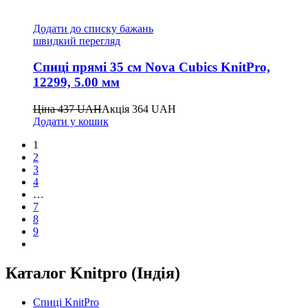
Додати до списку бажань
швидкий перегляд
Спиці прямі 35 см Nova Cubics KnitPro,
12299, 5.00 мм
Ціна
437
UAH
Акція
364
UAH
Додати у кошик
1
2
3
4
…
7
8
9
Каталог Knitpro (Індія)
Спиці KnitPro