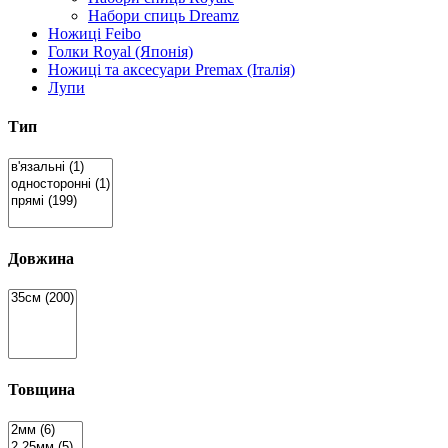
Набори спиць Dreamz
Ножиці Feibo
Голки Royal (Японія)
Ножиці та аксесуари Premax (Італія)
Лупи
Тип
Довжина
Товщина