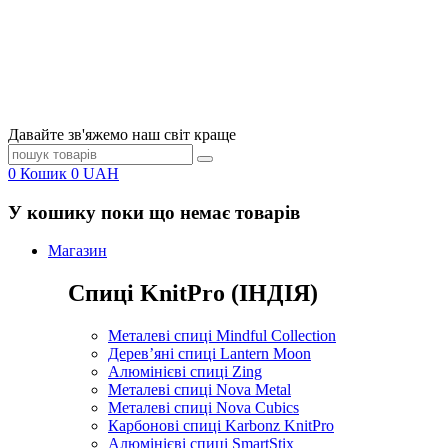
Давайте зв'яжемо наш світ краще
0
Кошик
0
UAH
У кошику поки що немає товарів
Магазин
Спиці KnitPro (ІНДІЯ)
Металеві спиці Mindful Collection
Дерев’яні спиці Lantern Moon
Алюмінієві спиці Zing
Металеві спиці Nova Metal
Металеві спиці Nova Cubics
Карбонові спиці Karbonz KnitPro
Алюмінієві спиці SmartStix