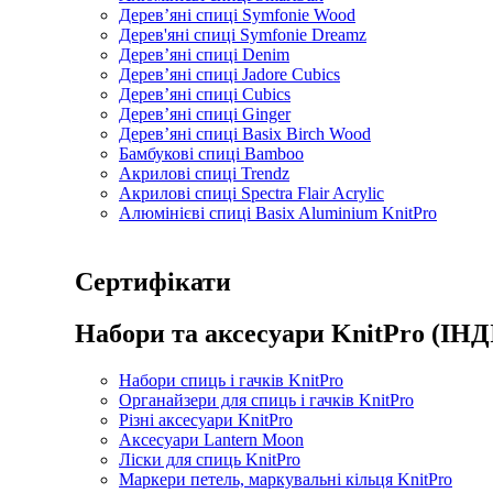
Дерев’яні спиці Symfonie Wood
Дерев'яні спиці Symfonie Dreamz
Дерев’яні спиці Denim
Дерев’яні спиці Jadore Cubics
Дерев’яні спиці Cubics
Дерев’яні спиці Ginger
Дерев’яні спиці Basix Birch Wood
Бамбукові спиці Bamboo
Акрилові спиці Trendz
Акрилові спиці Spectra Flair Acrylic
Алюмінієві спиці Basix Aluminium KnitPro
Сертифікати
Набори та аксесуари KnitPro (ІНД
Набори спиць і гачків KnitPro
Органайзери для спиць і гачків KnitPro
Різні аксесуари KnitPro
Аксесуари Lantern Moon
Ліски для спиць KnitPro
Маркери петель, маркувальні кільця KnitPro