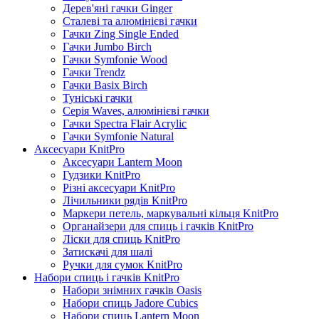
Дерев'яні гачки Ginger
Сталеві та алюмінієві гачки
Гачки Zing Single Ended
Гачки Jumbo Birch
Гачки Symfonie Wood
Гачки Trendz
Гачки Basix Birch
Туніські гачки
Серія Waves, алюмінієві гачки
Гачки Spectra Flair Acrylic
Гачки Symfonie Natural
Аксесуари KnitPro
Аксесуари Lantern Moon
Гудзики KnitPro
Різні аксесуари KnitPro
Лічильники рядів KnitPro
Маркери петель, маркувальні кільця KnitPro
Органайзери для спиць і гачків KnitPro
Ліски для спиць KnitPro
Затискачі для шалі
Ручки для сумок KnitPro
Набори спиць і гачків KnitPro
Набори знімних гачків Oasis
Набори спиць Jadore Cubics
Набори спиць Lantern Moon