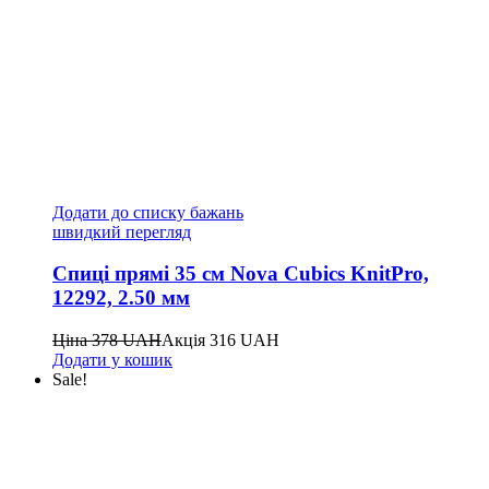
Додати до списку бажань
швидкий перегляд
Спиці прямі 35 см Nova Cubics KnitPro,
12292, 2.50 мм
Ціна
378
UAH
Акція
316
UAH
Додати у кошик
Sale!