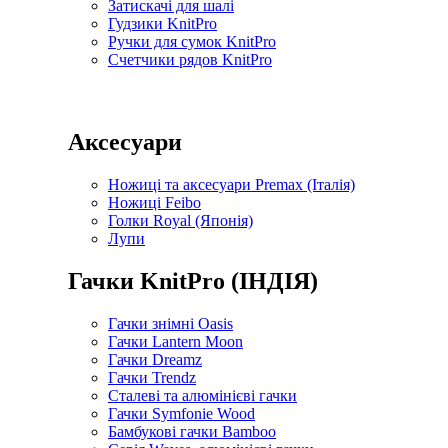
Затискачі для шалі
Гудзики KnitPro
Ручки для сумок KnitPro
Счетчики рядов KnitPro
Аксесуари
Ножиці та аксесуари Premax (Італія)
Ножиці Feibo
Голки Royal (Японія)
Лупи
Гачки KnitPro (ІНДІЯ)
Гачки знімні Oasis
Гачки Lantern Moon
Гачки Dreamz
Гачки Trendz
Сталеві та алюмінієві гачки
Гачки Symfonie Wood
Бамбукові гачки Bamboo