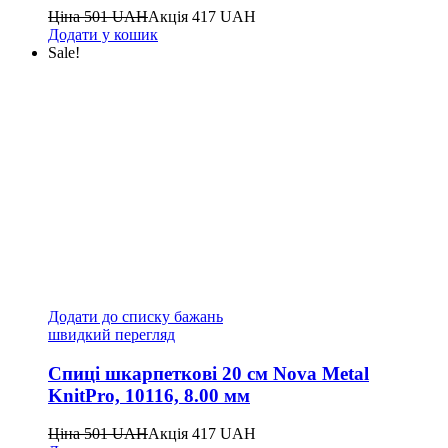
Ціна
501
UAH
Акція
417
UAH
Додати у кошик
Sale!
Додати до списку бажань
швидкий перегляд
Спиці шкарпеткові 20 см Nova Metal
KnitPro, 10116, 8.00 мм
Ціна
501
UAH
Акція
417
UAH