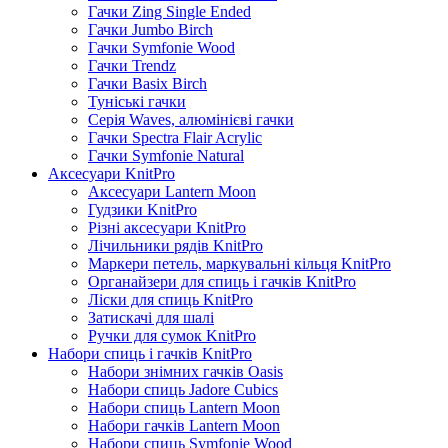
Гачки Zing Single Ended
Гачки Jumbo Birch
Гачки Symfonie Wood
Гачки Trendz
Гачки Basix Birch
Туніські гачки
Серія Waves, алюмінієві гачки
Гачки Spectra Flair Acrylic
Гачки Symfonie Natural
Аксесуари KnitPro
Аксесуари Lantern Moon
Гудзики KnitPro
Різні аксесуари KnitPro
Лічильники рядів KnitPro
Маркери петель, маркувальні кільця KnitPro
Органайзери для спиць і гачків KnitPro
Ліски для спиць KnitPro
Затискачі для шалі
Ручки для сумок KnitPro
Набори спиць і гачків KnitPro
Набори знімних гачків Oasis
Набори спиць Jadore Cubics
Набори спиць Lantern Moon
Набори гачків Lantern Moon
Набори спиць Symfonie Wood