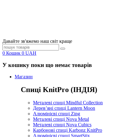
Давайте зв'яжемо наш світ краще
0
Кошик
0
UAH
У кошику поки що немає товарів
Магазин
Спиці KnitPro (ІНДІЯ)
Металеві спиці Mindful Collection
Дерев’яні спиці Lantern Moon
Алюмінієві спиці Zing
Металеві спиці Nova Metal
Металеві спиці Nova Cubics
Карбонові спиці Karbonz KnitPro
Алюмінієві спиці SmartStix