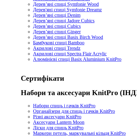
Дерев’яні спиці Symfonie Wood
Дерев'яні спиці Symfonie Dreamz
Дерев’яні спиці Denim
Дерев’яні спиці Jadore Cubics
Дерев’яні спиці Cubics
Дерев’яні спиці Ginger
Дерев’яні спиці Basix Birch Wood
Бамбукові спиці Bamboo
Акрилові спиці Trendz
Акрилові спиці Spectra Flair Acrylic
Алюмінієві спиці Basix Aluminium KnitPro
Сертифікати
Набори та аксесуари KnitPro (ІНД
Набори спиць і гачків KnitPro
Органайзери для спиць і гачків KnitPro
Різні аксесуари KnitPro
Аксесуари Lantern Moon
Ліски для спиць KnitPro
Маркери петель, маркувальні кільця KnitPro