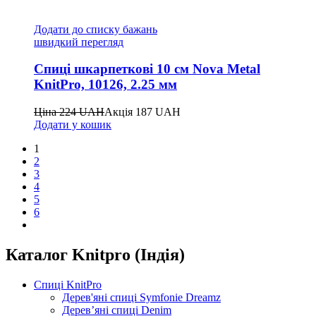
Додати до списку бажань
швидкий перегляд
Спиці шкарпеткові 10 см Nova Metal
KnitPro, 10126, 2.25 мм
Ціна
224
UAH
Акція
187
UAH
Додати у кошик
1
2
3
4
5
6
Каталог Knitpro (Індія)
Спиці KnitPro
Дерев'яні спиці Symfonie Dreamz
Дерев’яні спиці Denim