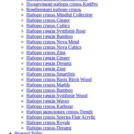
Подарункові набори спиць KnitPro
Комбіновані набори спиць
Набори спиць Mindful Collection
Набори спиць Ginger
Набори спиць Cubics
Набори гачків Symfonie Rose
Набори гачків Bamboo
Набори спиць Nova Metal
Набори спиць Nova Cubics
Набори спиць Zing
Набори гачків Ginger
Набори гачків Dreamz
Набори гачків Zing
Набори спиць SmartStix
Набори спиць Basix Birch Wood
Набори спиць Marblz
Набори спиць Bamboo
Набори гачків Symfonie Wood
Набори гачків Waves
Набори спиць Karbonz
Набори акрилових спиць Trendz
Набори спиць Spectra Flair Acrylic
Набори спиць Royale
Набори спиць Dreamz
Ножиці Feibo