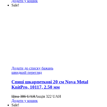
Додати у кошик
Sale!
Додати до списку бажань
швидкий перегляд
Спиці шкарпеткові 20 см Nova Metal
KnitPro, 10117, 2.50 мм
Ціна
386
UAH
Акція
322
UAH
Додати у кошик
Sale!