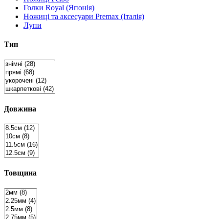
Голки Royal (Японія)
Ножиці та аксесуари Premax (Італія)
Лупи
Тип
Довжина
Товщина