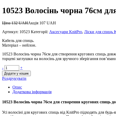
10523 Волосінь чорна 76см дл
Ціна
132
UAH
Акція
107
UAH
Артикул:
10523
Категорії:
Аксесуари KnitPro
,
Ліски для спиць K
Кабель для спиць.
Матеріал – нейлон.
10523 Волосінь чорна 76см для створення кругових спиць довж
торцеві заглушки на волосінь для зручного зберігання пов’язани
-
+
Додати у кошик
Роздрукувати
Опис
Додаткова інформація
10523 Волосінь чорна 76см для створення кругових спиць д
Усі волосіні для кругових спиць від KnitPro підходять для будь