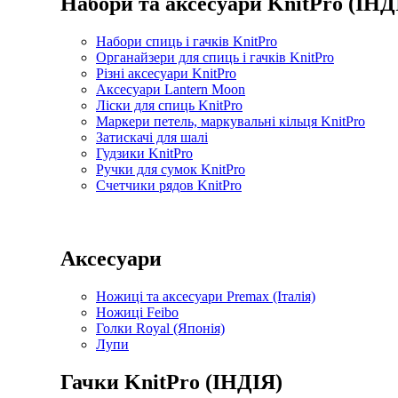
Набори та аксесуари KnitPro (ІНД
Набори спиць і гачків KnitPro
Органайзери для спиць і гачків KnitPro
Різні аксесуари KnitPro
Аксесуари Lantern Moon
Ліски для спиць KnitPro
Маркери петель, маркувальні кільця KnitPro
Затискачі для шалі
Гудзики KnitPro
Ручки для сумок KnitPro
Счетчики рядов KnitPro
Аксесуари
Ножиці та аксесуари Premax (Італія)
Ножиці Feibo
Голки Royal (Японія)
Лупи
Гачки KnitPro (ІНДІЯ)