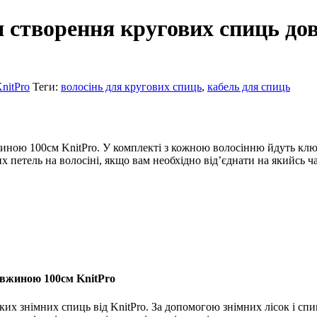
я створення кругових спиць д
nitPro
Теги:
волосінь для кругових спиць
,
кабель для спиць
иною 100см KnitPro. У комплекті з кожною волосінню йдуть ключ
х петель на волосіні, якщо вам необхідно від’єднати на якийсь ча
овжиною 100см KnitPro
-яких знімних спиць від KnitPro. За допомогою знімних лісок і с