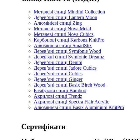
Металеві спиці Mindful Collection
Дерев’яні спиці Lantern Moon
Алюмінієві спиці Zing
Металеві спиці Nova Metal
Металеві спиці Nova Cubics
Карбонові спиці Karbonz KnitPro
Алюмінієві спиці SmartStix
Дерев’яні спиці Symfonie Wood
Дерев'яні спиці Symfonie Dreamz
Дерев’яні спиці Denim
Дерев’яні спиці Jadore Cubics
Дерев’яні спиці Cubics
Дерев’яні спиці Ginger
Дерев’яні спиці Basix Birch Wood
Бамбукові спиці Bamboo
Акрилові спиці Trendz
Акрилові спиці Spectra Flair Acrylic
Алюмінієві спиці Basix Aluminium KnitPro
Сертифікати