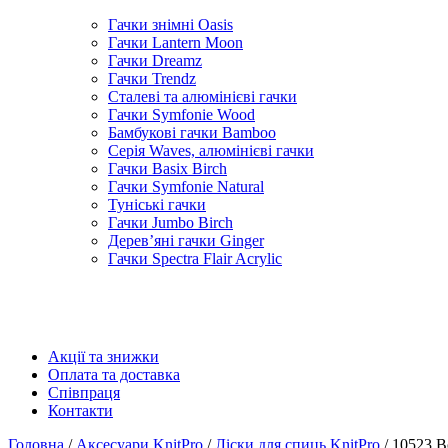
Гачки знімні Oasis
Гачки Lantern Moon
Гачки Dreamz
Гачки Trendz
Сталеві та алюмінієві гачки
Гачки Symfonie Wood
Бамбукові гачки Bamboo
Серія Waves, алюмінієві гачки
Гачки Basix Birch
Гачки Symfonie Natural
Туніські гачки
Гачки Jumbo Birch
Дерев’яні гачки Ginger
Гачки Spectra Flair Acrylic
Акції та знижки
Оплата та доставка
Співпраця
Контакти
Головна
/
Аксесуари KnitPro
/
Ліски для спиць KnitPro
/ 10523 В