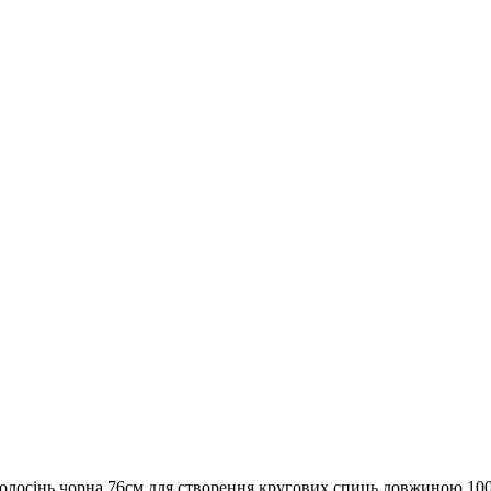
олосінь чорна 76см для створення кругових спиць довжиною 100