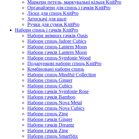
Маркери петель, маркувальні кільця KnitPro
Органайзери для спиць і гачків KnitPro
Ліски для спиць KnitPro
Затискачі для шалі
Ручки для сумок KnitPro
Набори спиць і гачків KnitPro
Набори знімних гачків Oasis
Набори спиць Jadore Cubics
Набори спиць Lantern Moon
Набори гачків Lantern Moon
Набори спиць Symfonie Wood
Подарункові набори спиць KnitPro
Комбіновані набори спиць
Набори спиць Mindful Collection
Набори спиць Ginger
Набори спиць Cubics
Набори гачків Symfonie Rose
Набори гачків Bamboo
Набори спиць Nova Metal
Набори спиць Nova Cubics
Набори спиць Zing
Набори гачків Ginger
Набори гачків Dreamz
Набори гачків Zing
Набори спиць SmartStix