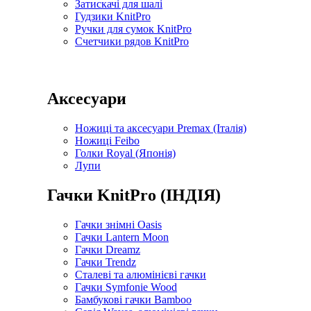
Затискачі для шалі
Гудзики KnitPro
Ручки для сумок KnitPro
Счетчики рядов KnitPro
Аксесуари
Ножиці та аксесуари Premax (Італія)
Ножиці Feibo
Голки Royal (Японія)
Лупи
Гачки KnitPro (ІНДІЯ)
Гачки знімні Oasis
Гачки Lantern Moon
Гачки Dreamz
Гачки Trendz
Сталеві та алюмінієві гачки
Гачки Symfonie Wood
Бамбукові гачки Bamboo