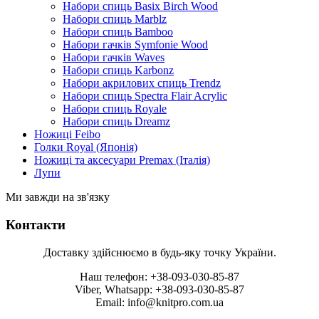
Набори спиць Basix Birch Wood
Набори спиць Marblz
Набори спиць Bamboo
Набори гачків Symfonie Wood
Набори гачків Waves
Набори спиць Karbonz
Набори акрилових спиць Trendz
Набори спиць Spectra Flair Acrylic
Набори спиць Royale
Набори спиць Dreamz
Ножиці Feibo
Голки Royal (Японія)
Ножиці та аксесуари Premax (Італія)
Лупи
Ми завжди на зв'язку
Контакти
Доставку здійснюємо в будь-яку точку України.
Наш телефон: +38-093-030-85-87
Viber, Whatsapp: +38-093-030-85-87
Email: info@knitpro.com.ua