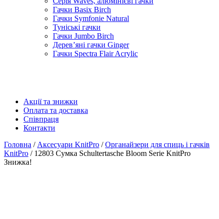
Серія Waves, алюмінієві гачки
Гачки Basix Birch
Гачки Symfonie Natural
Туніські гачки
Гачки Jumbo Birch
Дерев’яні гачки Ginger
Гачки Spectra Flair Acrylic
Акції та знижки
Оплата та доставка
Співпраця
Контакти
Головна
/
Аксесуари KnitPro
/
Органайзери для спиць і гачків
KnitPro
/ 12803 Сумка Schultertasche Bloom Serie KnitPro
Знижка!