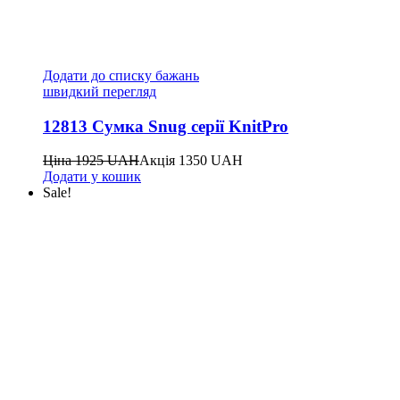
Додати до списку бажань
швидкий перегляд
12813 Сумка Snug серії KnitPro
Ціна
1925
UAH
Акція
1350
UAH
Додати у кошик
Sale!