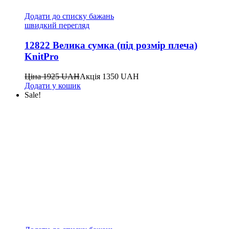
Додати до списку бажань
швидкий перегляд
12822 Велика сумка (під розмір плеча)
KnitPro
Ціна
1925
UAH
Акція
1350
UAH
Додати у кошик
Sale!