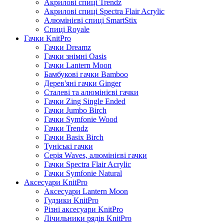
Акрилові спиці Trendz
Акрилові спиці Spectra Flair Acrylic
Алюмінієві спиці SmartStix
Спиці Royale
Гачки KnitPro
Гачки Dreamz
Гачки знімні Oasis
Гачки Lantern Moon
Бамбукові гачки Bamboo
Дерев'яні гачки Ginger
Сталеві та алюмінієві гачки
Гачки Zing Single Ended
Гачки Jumbo Birch
Гачки Symfonie Wood
Гачки Trendz
Гачки Basix Birch
Туніські гачки
Серія Waves, алюмінієві гачки
Гачки Spectra Flair Acrylic
Гачки Symfonie Natural
Аксесуари KnitPro
Аксесуари Lantern Moon
Гудзики KnitPro
Різні аксесуари KnitPro
Лічильники рядів KnitPro