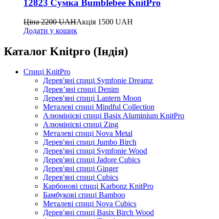
12823 Сумка Bumblebee KnitPro
Ціна
2200
UAH
Акція
1500
UAH
Додати у кошик
Каталог Knitpro (Індія)
Спиці KnitPro
Дерев'яні спиці Symfonie Dreamz
Дерев’яні спиці Denim
Дерев'яні спиці Lantern Moon
Металеві спиці Mindful Collection
Алюмінієві спиці Basix Aluminium KnitPro
Алюмінієві спиці Zing
Металеві спиці Nova Metal
Дерев'яні спиці Jumbo Birch
Дерев'яні спиці Symfonie Wood
Дерев'яні спиці Jadore Cubics
Дерев'яні спиці Ginger
Дерев'яні спиці Cubics
Карбонові спиці Karbonz KnitPro
Бамбукові спиці Bamboo
Металеві спиці Nova Cubics
Дерев'яні спиці Basix Birch Wood