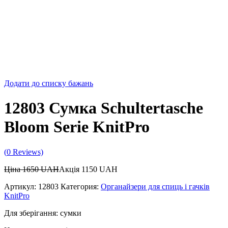
Додати до списку бажань
12803 Сумка Schultertasche
Bloom Serie KnitPro
(
0
Reviews)
Ціна
1650
UAH
Акція
1150
UAH
Артикул:
12803
Категория:
Органайзери для спиць і гачків
KnitPro
Для зберігання: сумки