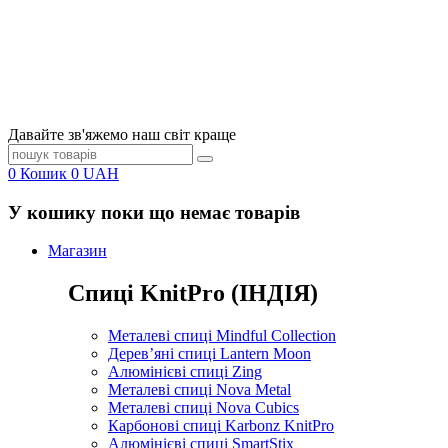
Давайте зв'яжемо наш світ краще
0
Кошик
0
UAH
У кошику поки що немає товарів
Магазин
Спиці KnitPro (ІНДІЯ)
Металеві спиці Mindful Collection
Дерев’яні спиці Lantern Moon
Алюмінієві спиці Zing
Металеві спиці Nova Metal
Металеві спиці Nova Cubics
Карбонові спиці Karbonz KnitPro
Алюмінієві спиці SmartStix