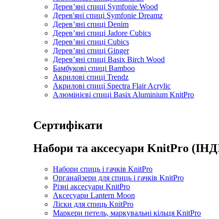
Дерев’яні спиці Symfonie Wood
Дерев'яні спиці Symfonie Dreamz
Дерев’яні спиці Denim
Дерев’яні спиці Jadore Cubics
Дерев’яні спиці Cubics
Дерев’яні спиці Ginger
Дерев’яні спиці Basix Birch Wood
Бамбукові спиці Bamboo
Акрилові спиці Trendz
Акрилові спиці Spectra Flair Acrylic
Алюмінієві спиці Basix Aluminium KnitPro
Сертифікати
Набори та аксесуари KnitPro (ІНД
Набори спиць і гачків KnitPro
Органайзери для спиць і гачків KnitPro
Різні аксесуари KnitPro
Аксесуари Lantern Moon
Ліски для спиць KnitPro
Маркери петель, маркувальні кільця KnitPro