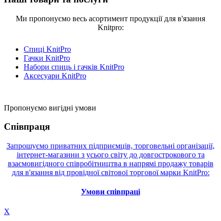
Ми пропонуємо весь асортимент продукції для в'язання
Knitpro:
Спиці KnitPro
Гачки KnitPro
Набори спиць і гачків KnitPro
Аксесуари KnitPro
Пропонуємо вигідні умови
Співпраця
Запрошуємо приватних підприємців, торговельні організації,
інтернет-магазини з усього світу до довгострокового та
взаємовигідного співробітництва в напрямі продажу товарів
для в'язання від провідної світової торгової марки KnitPro:
Умови співпраці
X