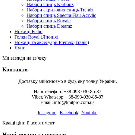
Набори спиць Karbonz
Набори акрилових спиць Trendz
Набори спиць Spectra Flair Acrylic
Набори спиць Royale
Набори спиць Dreamz
Ножиці Feibo
Голки Royal (Японія)
Ножиці та аксесуари Premax (Італія)
Лупи
Ми завжди на зв'язку
Контакти
Доставку здійснюємо в будь-яку точку України.
Наш телефон: +38-093-030-85-87
Viber, Whatsapp: +38-093-030-85-87
Email: info@knitpro.com.ua
Instagram
|
Facebook
|
Youtube
Кращі ціни й асортимент
Наші товари та послуги