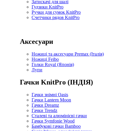
Затискачі для шалі
Гудзики KnitPro
Ручки для сумок KnitPro
Счетчики рядов KnitPro
Аксесуари
Ножиці та аксесуари Premax (Італія)
Ножиці Feibo
Голки Royal (Японія)
Лупи
Гачки KnitPro (ІНДІЯ)
Гачки знімні Oasis
Гачки Lantern Moon
Гачки Dreamz
Гачки Trendz
Сталеві та алюмінієві гачки
Гачки Symfonie Wood
Бамбукові гачки Bamboo