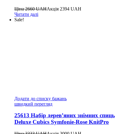
Ціна
2660
UAH
Акція
2394
UAH
Читати далі
Sale!
Додати до списку бажань
швидкий перегляд
25613 Набір дерев’яних знімних спиць
Deluxe Cubics Symfonie-Rose KnitPro
Ціна
3333
UAH
Акція
3000
UAH