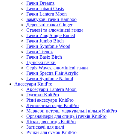
Гачки Dreamz
Гачки знімні Oasis
Гачки Lantern Moon
Бамбукові гачки Bamboo
Дерев'яні гачки Ginger
Сталеві та алюмінієві гачки
Гачки Zing Single Ended
Гачки Jumbo Birch
Гачки Symfonie Wood
Гачки Trendz
Гачки Basix Birch
Туніські гачки
Серія Waves, алюмінієві гачки
Гачки Spectra Flair Acrylic
Гачки Symfonie Natural
Аксесуари KnitPro
Аксесуари Lantern Moon
Гудзики KnitPro
Різні аксесуари KnitPro
Лічильники рядів KnitPro
Маркери петель, маркувальні кільця KnitPro
Органайзери для спиць і гачків KnitPro
Ліски для спиць KnitPro
Затискачі для шалі
Ручки для сумок KnitPro