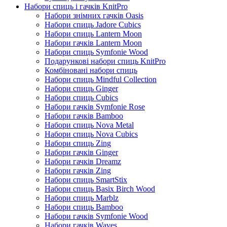
Набори спиць і гачків KnitPro
Набори знімних гачків Oasis
Набори спиць Jadore Cubics
Набори спиць Lantern Moon
Набори гачків Lantern Moon
Набори спиць Symfonie Wood
Подарункові набори спиць KnitPro
Комбіновані набори спиць
Набори спиць Mindful Collection
Набори спиць Ginger
Набори спиць Cubics
Набори гачків Symfonie Rose
Набори гачків Bamboo
Набори спиць Nova Metal
Набори спиць Nova Cubics
Набори спиць Zing
Набори гачків Ginger
Набори гачків Dreamz
Набори гачків Zing
Набори спиць SmartStix
Набори спиць Basix Birch Wood
Набори спиць Marblz
Набори спиць Bamboo
Набори гачків Symfonie Wood
Набори гачків Waves