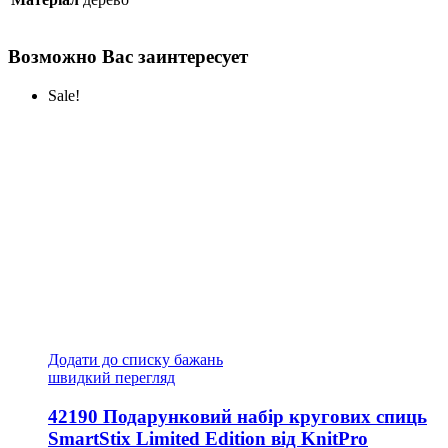
Возможно Вас заинтересует
Sale!
Додати до списку бажань
швидкий перегляд
42190 Подарунковий набір кругових спиць
SmartStix Limited Edition від KnitPro