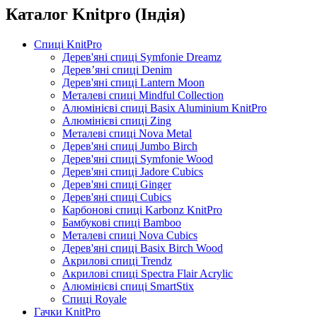
Каталог Knitpro (Індія)
Спиці KnitPro
Дерев'яні спиці Symfonie Dreamz
Дерев’яні спиці Denim
Дерев'яні спиці Lantern Moon
Металеві спиці Mindful Collection
Алюмінієві спиці Basix Aluminium KnitPro
Алюмінієві спиці Zing
Металеві спиці Nova Metal
Дерев'яні спиці Jumbo Birch
Дерев'яні спиці Symfonie Wood
Дерев'яні спиці Jadore Cubics
Дерев'яні спиці Ginger
Дерев'яні спиці Cubics
Карбонові спиці Karbonz KnitPro
Бамбукові спиці Bamboo
Металеві спиці Nova Cubics
Дерев'яні спиці Basix Birch Wood
Акрилові спиці Trendz
Акрилові спиці Spectra Flair Acrylic
Алюмінієві спиці SmartStix
Спиці Royale
Гачки KnitPro