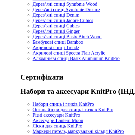
Дерев’яні спиці Symfonie Wood
Дерев'яні спиці Symfonie Dreamz
Дерев’яні спиці Denim
Дерев’яні спиці Jadore Cubics
Дерев’яні спиці Cubics
Дерев’яні спиці Ginger
Дерев’яні спиці Basix Birch Wood
Бамбукові спиці Bamboo
Акрилові спиці Trendz
Акрилові спиці Spectra Flair Acrylic
Алюмінієві спиці Basix Aluminium KnitPro
Сертифікати
Набори та аксесуари KnitPro (ІНД
Набори спиць і гачків KnitPro
Органайзери для спиць і гачків KnitPro
Різні аксесуари KnitPro
Аксесуари Lantern Moon
Ліски для спиць KnitPro
Маркери петель, маркувальні кільця KnitPro