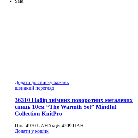
Sale!
Додати до списку бажань
швидкий перегляд
36310 Набір знімних поворотних металевих
спиць 10см “The Warmth Set” Mindful
Collection KnitPro
Ціна
4970
UAH
Акція
4209
UAH
Додати у кошик