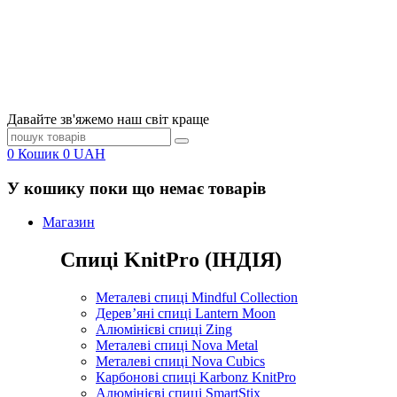
Давайте зв'яжемо наш світ краще
0
Кошик
0
UAH
У кошику поки що немає товарів
Магазин
Спиці KnitPro (ІНДІЯ)
Металеві спиці Mindful Collection
Дерев’яні спиці Lantern Moon
Алюмінієві спиці Zing
Металеві спиці Nova Metal
Металеві спиці Nova Cubics
Карбонові спиці Karbonz KnitPro
Алюмінієві спиці SmartStix