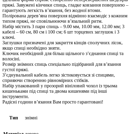
пряжі. Завужені кінчики спиць, гладке ковзання поверхнею –
гарантують легкість в’язання, без жодної втоми.
Полірована дерев’яна поверхня відмінно взаємодіє з кожним
типом пряжі, не сповільнюючи в’язальний ритм.
Набір містить 3 пари спиць – 9.00 мм, 10.00 мм, 12.00 мм; 3
кабелі – 60 см, 80 см і 100 см; 6 шт торцевих заглушок і 3
ключі.
Заглушки призначені для закриття кінців сполучних лісок,
якщо спиці необхідно зняти.
Ключик необхідний для більш щільного з’єднання спиці та
волосіні.
Розмір знімних спиць спеціально підібраний для в’язання
густої пряжі.
З’єднувальний кабель легко зістиковується зі спицями,
сприяючи створенню рівномірних стібків.
Набір упакований у прозорий вініловий чохол із трьома
кишеньками під спиці та двома кишенями під інші
інструменти.
Радісні години в’язання Вам просто гарантовані!
Тип
знімні
Матеріал
дерево