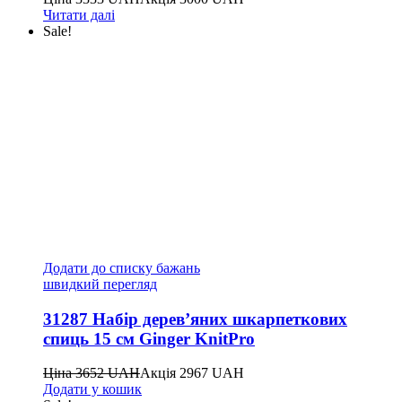
Читати далі
Sale!
Додати до списку бажань
швидкий перегляд
31287 Набір дерев’яних шкарпеткових
спиць 15 см Ginger KnitPro
Ціна
3652
UAH
Акція
2967
UAH
Додати у кошик