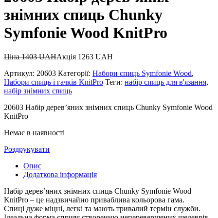
знімних спиць Chunky
Symfonie Wood KnitPro
Ціна
1403
UAH
Акція
1263
UAH
Артикул:
20603
Категорії:
Набори спиць Symfonie Wood
,
Набори спиць і гачків KnitPro
Теги:
набір спиць для в'язання
,
набір знімних спиць
20603 Набір дерев’яних знімних спиць Chunky Symfonie Wood
KnitPro
Немає в наявності
Роздрукувати
Опис
Додаткова інформація
Набір дерев’яних знімних спиць Chunky Symfonie Wood
KnitPro – це надзвичайно приваблива кольорова гама.
Спиці дуже міцні, легкі та мають тривалий термін служби.
Ідеальна форма сприяє створенню неперевершених шедеврів