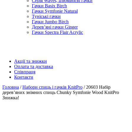
Серія Waves, алюмінієві гачки
Гачки Basix Birch
Гачки Symfonie Natural
Туніські гачки
Гачки Jumbo Birch
Дерев’яні гачки Ginger
Гачки Spectra Flair Acrylic
Акції та знижки
Оплата та доставка
Співпраця
Контакти
Головна
/
Набори спиць і гачків KnitPro
/ 20603 Набір
дерев’яних знімних спиць Chunky Symfonie Wood KnitPro
Знижка!