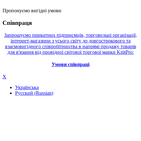
Пропонуємо вигідні умови
Співпраця
Запрошуємо приватних підприємців, торговельні організації,
інтернет-магазини з усього світу до довгострокового та
взаємовигідного співробітництва в напрямі продажу товарів
для в'язання від провідної світової торгової марки KnitPro:
Умови співпраці
X
Українська
Русский
(
Russian
)