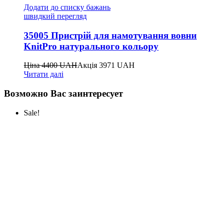
Додати до списку бажань
швидкий перегляд
35005 Пристрій для намотування вовни
KnitPro натурального кольору
Ціна
4400
UAH
Акція
3971
UAH
Читати далі
Возможно Вас заинтересует
Sale!