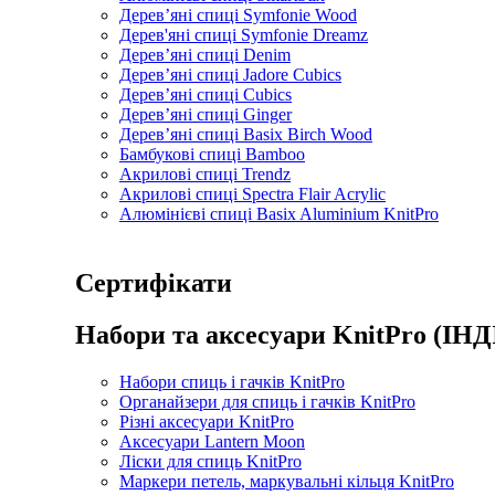
Дерев’яні спиці Symfonie Wood
Дерев'яні спиці Symfonie Dreamz
Дерев’яні спиці Denim
Дерев’яні спиці Jadore Cubics
Дерев’яні спиці Cubics
Дерев’яні спиці Ginger
Дерев’яні спиці Basix Birch Wood
Бамбукові спиці Bamboo
Акрилові спиці Trendz
Акрилові спиці Spectra Flair Acrylic
Алюмінієві спиці Basix Aluminium KnitPro
Сертифікати
Набори та аксесуари KnitPro (ІНД
Набори спиць і гачків KnitPro
Органайзери для спиць і гачків KnitPro
Різні аксесуари KnitPro
Аксесуари Lantern Moon
Ліски для спиць KnitPro
Маркери петель, маркувальні кільця KnitPro