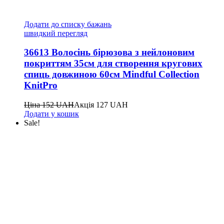
Додати до списку бажань
швидкий перегляд
36613 Волосінь бірюзова з нейлоновим
покриттям 35см для створення кругових
спиць довжиною 60см Mindful Collection
KnitPro
Ціна
152
UAH
Акція
127
UAH
Додати у кошик
Sale!