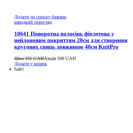
Додати до списку бажань
швидкий перегляд
10641 Поворотна волосінь фіолетова з
нейлоновим покриттям 20см для створення
кругових спиць довжиною 40см KnitPro
Ціна
191
UAH
Акція
160
UAH
Додати у кошик
Sale!