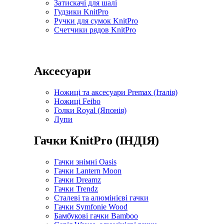
Затискачі для шалі
Гудзики KnitPro
Ручки для сумок KnitPro
Счетчики рядов KnitPro
Аксесуари
Ножиці та аксесуари Premax (Італія)
Ножиці Feibo
Голки Royal (Японія)
Лупи
Гачки KnitPro (ІНДІЯ)
Гачки знімні Oasis
Гачки Lantern Moon
Гачки Dreamz
Гачки Trendz
Сталеві та алюмінієві гачки
Гачки Symfonie Wood
Бамбукові гачки Bamboo