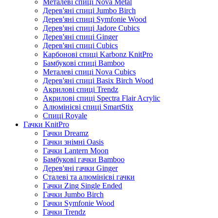
Металеві спиці Nova Metal
Дерев'яні спиці Jumbo Birch
Дерев'яні спиці Symfonie Wood
Дерев'яні спиці Jadore Cubics
Дерев'яні спиці Ginger
Дерев'яні спиці Cubics
Карбонові спиці Karbonz KnitPro
Бамбукові спиці Bamboo
Металеві спиці Nova Cubics
Дерев'яні спиці Basix Birch Wood
Акрилові спиці Trendz
Акрилові спиці Spectra Flair Acrylic
Алюмінієві спиці SmartStix
Спиці Royale
Гачки KnitPro
Гачки Dreamz
Гачки знімні Oasis
Гачки Lantern Moon
Бамбукові гачки Bamboo
Дерев'яні гачки Ginger
Сталеві та алюмінієві гачки
Гачки Zing Single Ended
Гачки Jumbo Birch
Гачки Symfonie Wood
Гачки Trendz