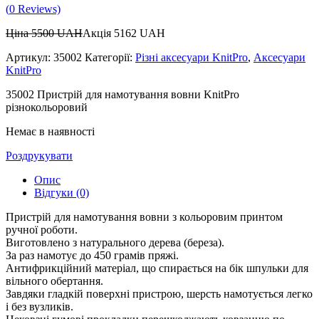
(
0
Reviews)
Ціна
5500
UAH
Акція
5162
UAH
Артикул:
35002
Категорії:
Різні аксесуари KnitPro
,
Аксесуари
KnitPro
35002 Пристрій для намотування вовни KnitPro
різнокольоровий
Немає в наявності
Роздрукувати
Опис
Відгуки (0)
Пристрій для намотування вовни з кольоровим принтом
ручної роботи.
Виготовлено з натурального дерева (береза).
За раз намотує до 450 грамів пряжі.
Антифрикційний матеріал, що спирається на бік шпульки для
вільного обертання.
Завдяки гладкій поверхні пристрою, шерсть намотується легко
і без вузликів.