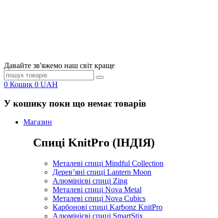
Давайте зв'яжемо наш світ краще
0
Кошик
0
UAH
У кошику поки що немає товарів
Магазин
Спиці KnitPro (ІНДІЯ)
Металеві спиці Mindful Collection
Дерев’яні спиці Lantern Moon
Алюмінієві спиці Zing
Металеві спиці Nova Metal
Металеві спиці Nova Cubics
Карбонові спиці Karbonz KnitPro
Алюмінієві спиці SmartStix