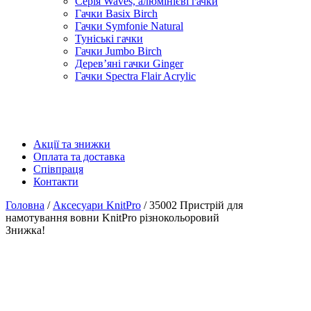
Серія Waves, алюмінієві гачки
Гачки Basix Birch
Гачки Symfonie Natural
Туніські гачки
Гачки Jumbo Birch
Дерев’яні гачки Ginger
Гачки Spectra Flair Acrylic
Акції та знижки
Оплата та доставка
Співпраця
Контакти
Головна
/
Аксесуари KnitPro
/ 35002 Пристрій для
намотування вовни KnitPro різнокольоровий
Знижка!