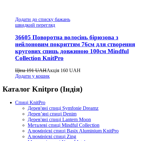
Додати до списку бажань
швидкий перегляд
36605 Поворотна волосінь бірюзова з
нейлоновим покриттям 76см для створення
кругових спиць довжиною 100см Mindful
Collection KnitPro
Ціна
191
UAH
Акція
160
UAH
Додати у кошик
Каталог Knitpro (Індія)
Спиці KnitPro
Дерев'яні спиці Symfonie Dreamz
Дерев’яні спиці Denim
Дерев'яні спиці Lantern Moon
Металеві спиці Mindful Collection
Алюмінієві спиці Basix Aluminium KnitPro
Алюмінієві спиці Zing