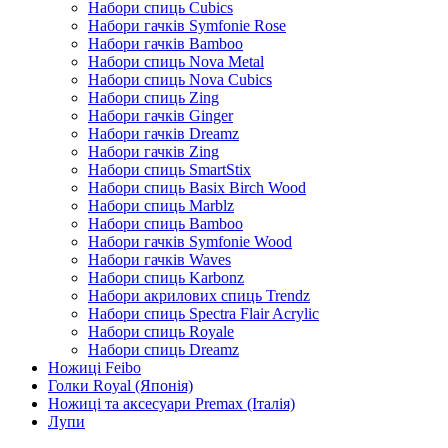
Набори спиць Cubics
Набори гачків Symfonie Rose
Набори гачків Bamboo
Набори спиць Nova Metal
Набори спиць Nova Cubics
Набори спиць Zing
Набори гачків Ginger
Набори гачків Dreamz
Набори гачків Zing
Набори спиць SmartStix
Набори спиць Basix Birch Wood
Набори спиць Marblz
Набори спиць Bamboo
Набори гачків Symfonie Wood
Набори гачків Waves
Набори спиць Karbonz
Набори акрилових спиць Trendz
Набори спиць Spectra Flair Acrylic
Набори спиць Royale
Набори спиць Dreamz
Ножиці Feibo
Голки Royal (Японія)
Ножиці та аксесуари Premax (Італія)
Лупи