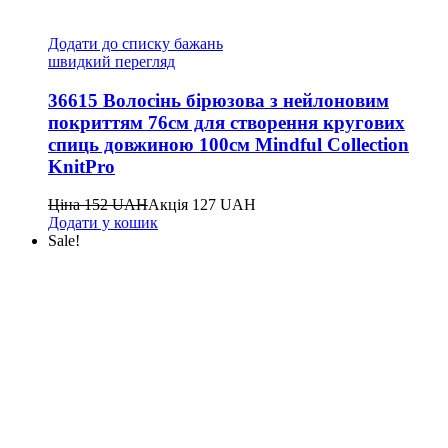
Додати до списку бажань
швидкий перегляд
36615 Волосінь бірюзова з нейлоновим
покриттям 76см для створення кругових
спиць довжиною 100см Mindful Collection
KnitPro
Ціна
152
UAH
Акція
127
UAH
Додати у кошик
Sale!