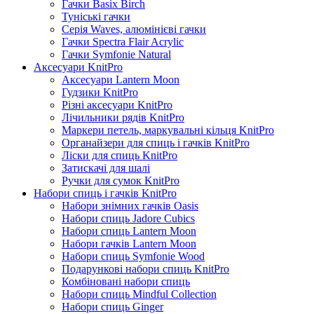
Гачки Basix Birch
Туніські гачки
Серія Waves, алюмінієві гачки
Гачки Spectra Flair Acrylic
Гачки Symfonie Natural
Аксесуари KnitPro
Аксесуари Lantern Moon
Гудзики KnitPro
Різні аксесуари KnitPro
Лічильники рядів KnitPro
Маркери петель, маркувальні кільця KnitPro
Органайзери для спиць і гачків KnitPro
Ліски для спиць KnitPro
Затискачі для шалі
Ручки для сумок KnitPro
Набори спиць і гачків KnitPro
Набори знімних гачків Oasis
Набори спиць Jadore Cubics
Набори спиць Lantern Moon
Набори гачків Lantern Moon
Набори спиць Symfonie Wood
Подарункові набори спиць KnitPro
Комбіновані набори спиць
Набори спиць Mindful Collection
Набори спиць Ginger