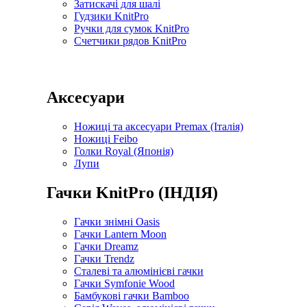
Затискачі для шалі
Гудзики KnitPro
Ручки для сумок KnitPro
Счетчики рядов KnitPro
Аксесуари
Ножиці та аксесуари Premax (Італія)
Ножиці Feibo
Голки Royal (Японія)
Лупи
Гачки KnitPro (ІНДІЯ)
Гачки знімні Oasis
Гачки Lantern Moon
Гачки Dreamz
Гачки Trendz
Сталеві та алюмінієві гачки
Гачки Symfonie Wood
Бамбукові гачки Bamboo