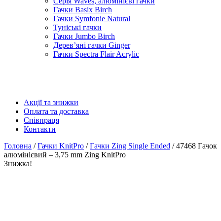
Серія Waves, алюмінієві гачки
Гачки Basix Birch
Гачки Symfonie Natural
Туніські гачки
Гачки Jumbo Birch
Дерев’яні гачки Ginger
Гачки Spectra Flair Acrylic
Акції та знижки
Оплата та доставка
Співпраця
Контакти
Головна
/
Гачки KnitPro
/
Гачки Zing Single Ended
/ 47468 Гачок
алюмінієвий – 3,75 mm Zing KnitPro
Знижка!