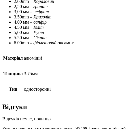
2.00mm –
Кораловий
2,50 мм –
гранат
3,00 мм –
нефрит
3.50mm –
Хризоліт
4.00 мм –
сапфір
4.50 мм –
Іоліт
5,00 мм –
Рубін
5.50 мм –
Сієнна
6.00mm –
фіолетовий о
ксамит
Матеріал
алюміній
Толщина
3.75мм
Тип
односторонні
Відгуки
Відгуків немає, поки що.
Будьте першим, хто залишив відгук “47468 Гачок алюмінієвий