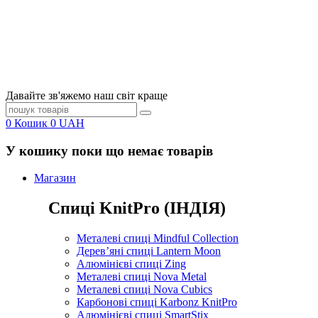
Давайте зв'яжемо наш світ краще
0
Кошик
0
UAH
У кошику поки що немає товарів
Магазин
Спиці KnitPro (ІНДІЯ)
Металеві спиці Mindful Collection
Дерев’яні спиці Lantern Moon
Алюмінієві спиці Zing
Металеві спиці Nova Metal
Металеві спиці Nova Cubics
Карбонові спиці Karbonz KnitPro
Алюмінієві спиці SmartStix