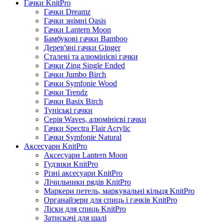
Гачки KnitPro
Гачки Dreamz
Гачки знімні Oasis
Гачки Lantern Moon
Бамбукові гачки Bamboo
Дерев'яні гачки Ginger
Сталеві та алюмінієві гачки
Гачки Zing Single Ended
Гачки Jumbo Birch
Гачки Symfonie Wood
Гачки Trendz
Гачки Basix Birch
Туніські гачки
Серія Waves, алюмінієві гачки
Гачки Spectra Flair Acrylic
Гачки Symfonie Natural
Аксесуари KnitPro
Аксесуари Lantern Moon
Гудзики KnitPro
Різні аксесуари KnitPro
Лічильники рядів KnitPro
Маркери петель, маркувальні кільця KnitPro
Органайзери для спиць і гачків KnitPro
Ліски для спиць KnitPro
Затискачі для шалі