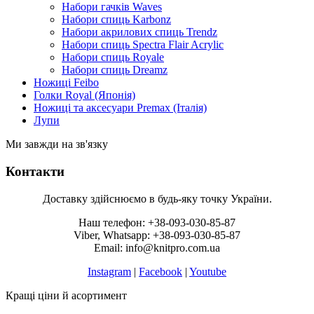
Набори гачків Waves
Набори спиць Karbonz
Набори акрилових спиць Trendz
Набори спиць Spectra Flair Acrylic
Набори спиць Royale
Набори спиць Dreamz
Ножиці Feibo
Голки Royal (Японія)
Ножиці та аксесуари Premax (Італія)
Лупи
Ми завжди на зв'язку
Контакти
Доставку здійснюємо в будь-яку точку України.
Наш телефон: +38-093-030-85-87
Viber, Whatsapp: +38-093-030-85-87
Email: info@knitpro.com.ua
Instagram
|
Facebook
|
Youtube
Кращі ціни й асортимент