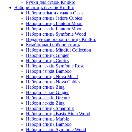
Ручки для сумок KnitPro
Набори спиць і гачків KnitPro
Набори знімних гачків Oasis
Набори спиць Jadore Cubics
Набори спиць Lantern Moon
Набори гачків Lantern Moon
Набори спиць Symfonie Wood
Подарункові набори спиць KnitPro
Комбіновані набори спиць
Набори спиць Mindful Collection
Набори спиць Ginger
Набори спиць Cubics
Набори гачків Symfonie Rose
Набори гачків Bamboo
Набори спиць Nova Metal
Набори спиць Nova Cubics
Набори спиць Zing
Набори гачків Ginger
Набори гачків Dreamz
Набори гачків Zing
Набори спиць SmartStix
Набори спиць Basix Birch Wood
Набори спиць Marblz
Набори спиць Bamboo
Набори гачків Symfonie Wood