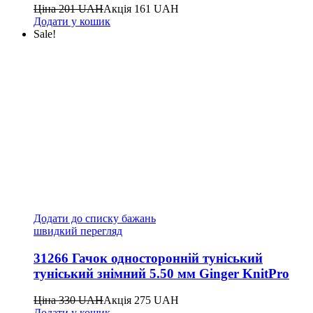
Ціна
201
UAH
Акція
161
UAH
Додати у кошик
Sale!
Додати до списку бажань
швидкий перегляд
31266 Гачок односторонній туніський
туніський знімний 5.50 мм Ginger KnitPro
Ціна
330
UAH
Акція
275
UAH
Додати у кошик