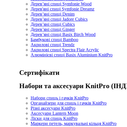
Дерев’яні спиці Symfonie Wood
Дерев'яні спиці Symfonie Dreamz
Дерев’яні спиці Denim
Дерев’яні спиці Jadore Cubics
Дерев’яні спиці Cubics
Дерев’яні спиці Ginger
Дерев’яні спиці Basix Birch Wood
Бамбукові спиці Bamboo
Акрилові спиці Trendz
Акрилові спиці Spectra Flair Acrylic
Алюмінієві спиці Basix Aluminium KnitPro
Сертифікати
Набори та аксесуари KnitPro (ІНД
Набори спиць і гачків KnitPro
Органайзери для спиць і гачків KnitPro
Різні аксесуари KnitPro
Аксесуари Lantern Moon
Ліски для спиць KnitPro
Маркери петель, маркувальні кільця KnitPro