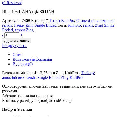
(
0
Reviews)
Ціна
103
UAH
Акція
86
UAH
Артикул:
47468
Категорії:
Гачки KnitPro
,
Сталеві та алюмінієві
гачки
,
Гачки Zing Single Ended
Теги:
Knitpro
,
гачки
,
Zing Single
Ended
,
гачки Zing
-
+
Додати у кошик
Роздрукувати
Опис
Додаткова інформація
Відгуки (0)
Гачок алюмінієвий – 3,75 mm Zing KnitPro з
Набору
алюмінієвих гачків Single Ended Zing KnitPro
Односторонні алюмінієві гачки з міцними, але все ж м’якими
ручками.
Абсолютно гладка поверхня.
Кожному розміру відповідає свій колір.
Набір із 9 гачків