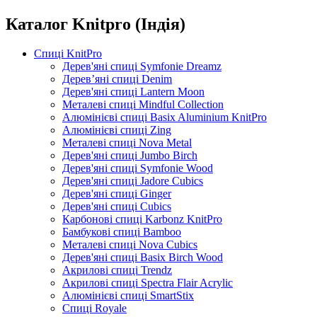
Каталог Knitpro (Індія)
Спиці KnitPro
Дерев'яні спиці Symfonie Dreamz
Дерев’яні спиці Denim
Дерев'яні спиці Lantern Moon
Металеві спиці Mindful Collection
Алюмінієві спиці Basix Aluminium KnitPro
Алюмінієві спиці Zing
Металеві спиці Nova Metal
Дерев'яні спиці Jumbo Birch
Дерев'яні спиці Symfonie Wood
Дерев'яні спиці Jadore Cubics
Дерев'яні спиці Ginger
Дерев'яні спиці Cubics
Карбонові спиці Karbonz KnitPro
Бамбукові спиці Bamboo
Металеві спиці Nova Cubics
Дерев'яні спиці Basix Birch Wood
Акрилові спиці Trendz
Акрилові спиці Spectra Flair Acrylic
Алюмінієві спиці SmartStix
Спиці Royale