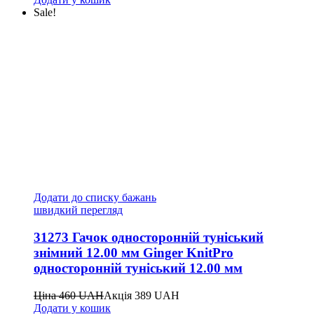
Sale!
Додати до списку бажань
швидкий перегляд
31273 Гачок односторонній туніський
знімний 12.00 мм Ginger KnitPro
односторонній туніський 12.00 мм
Ціна
460
UAH
Акція
389
UAH
Додати у кошик