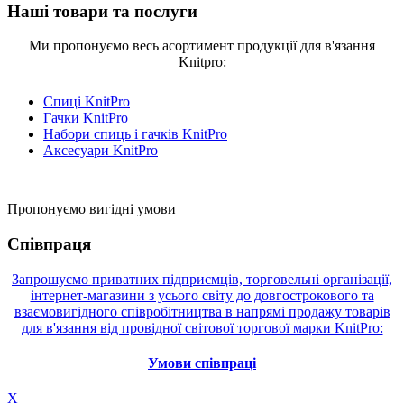
Наші товари та послуги
Ми пропонуємо весь асортимент продукції для в'язання
Knitpro:
Спиці KnitPro
Гачки KnitPro
Набори спиць і гачків KnitPro
Аксесуари KnitPro
Пропонуємо вигідні умови
Співпраця
Запрошуємо приватних підприємців, торговельні організації,
інтернет-магазини з усього світу до довгострокового та
взаємовигідного співробітництва в напрямі продажу товарів
для в'язання від провідної світової торгової марки KnitPro:
Умови співпраці
X