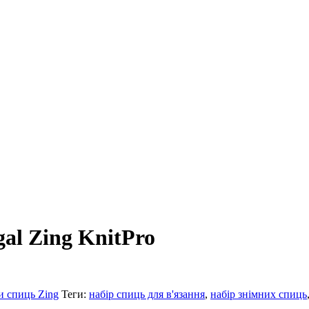
al Zing KnitPro
и спиць Zing
Теги:
набір спиць для в'язання
,
набір знімних спиць