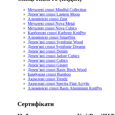
Металеві спиці Mindful Collection
Дерев’яні спиці Lantern Moon
Алюмінієві спиці Zing
Металеві спиці Nova Metal
Металеві спиці Nova Cubics
Карбонові спиці Karbonz KnitPro
Алюмінієві спиці SmartStix
Дерев’яні спиці Symfonie Wood
Дерев'яні спиці Symfonie Dreamz
Дерев’яні спиці Denim
Дерев’яні спиці Jadore Cubics
Дерев’яні спиці Cubics
Дерев’яні спиці Ginger
Дерев’яні спиці Basix Birch Wood
Бамбукові спиці Bamboo
Акрилові спиці Trendz
Акрилові спиці Spectra Flair Acrylic
Алюмінієві спиці Basix Aluminium KnitPro
Сертифікати