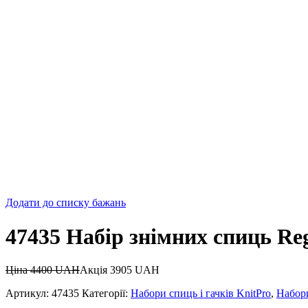
Додати до списку бажань
47435 Набір знімних спиць Reg
Ціна
4400
UAH
Акція
3905
UAH
Артикул:
47435
Категорії:
Набори спиць і гачків KnitPro
,
Набор