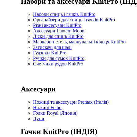
Набори та аксесуари KnitPro (ІНД
Набори спиць і гачків KnitPro
Органайзери для спиць і гачків KnitPro
Різні аксесуари KnitPro
Аксесуари Lantern Moon
Ліски для спиць KnitPro
Маркери петель, маркувальні кільця KnitPro
Затискачі для шалі
Гудзики KnitPro
Ручки для сумок KnitPro
Счетчики рядов KnitPro
Аксесуари
Ножиці та аксесуари Premax (Італія)
Ножиці Feibo
Голки Royal (Японія)
Лупи
Гачки KnitPro (ІНДІЯ)