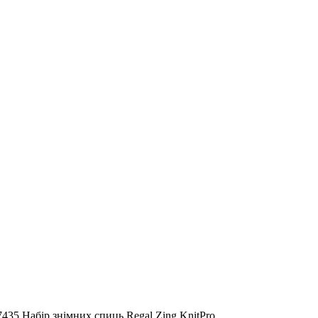
7435 Набір знімних спиць Regal Zing KnitPro