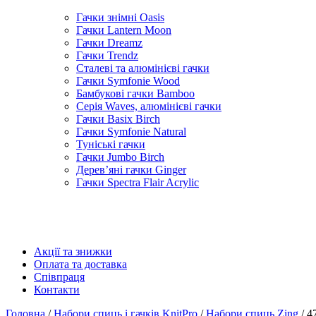
Гачки знімні Oasis
Гачки Lantern Moon
Гачки Dreamz
Гачки Trendz
Сталеві та алюмінієві гачки
Гачки Symfonie Wood
Бамбукові гачки Bamboo
Серія Waves, алюмінієві гачки
Гачки Basix Birch
Гачки Symfonie Natural
Туніські гачки
Гачки Jumbo Birch
Дерев’яні гачки Ginger
Гачки Spectra Flair Acrylic
Акції та знижки
Оплата та доставка
Співпраця
Контакти
Головна
/
Набори спиць і гачків KnitPro
/
Набори спиць Zing
/ 4