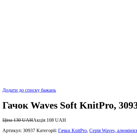
Додати до списку бажань
Гачок Waves Soft KnitPro, 3093
Ціна
130
UAH
Акція
108
UAH
Артикул:
30937
Категорії:
Гачки KnitPro
,
Серія Waves, алюмініє