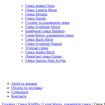
Гачки знімні Oasis
Гачки Lantern Moon
Гачки Dreamz
Гачки Trendz
Сталеві та алюмінієві гачки
Гачки Symfonie Wood
Бамбукові гачки Bamboo
Серія Waves, алюмінієві гачки
Гачки Basix Birch
Гачки Symfonie Natural
Туніські гачки
Гачки Jumbo Birch
Дерев’яні гачки Ginger
Гачки Spectra Flair Acrylic
Акції та знижки
Оплата та доставка
Співпраця
Контакти
Головна
/
Гачки KnitPro
/
Серія Waves, алюмінієві гачки
/ Гачок 