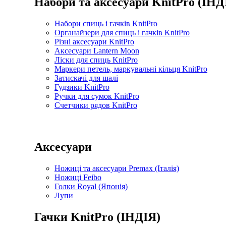
Набори та аксесуари KnitPro (ІНД
Набори спиць і гачків KnitPro
Органайзери для спиць і гачків KnitPro
Різні аксесуари KnitPro
Аксесуари Lantern Moon
Ліски для спиць KnitPro
Маркери петель, маркувальні кільця KnitPro
Затискачі для шалі
Гудзики KnitPro
Ручки для сумок KnitPro
Счетчики рядов KnitPro
Аксесуари
Ножиці та аксесуари Premax (Італія)
Ножиці Feibo
Голки Royal (Японія)
Лупи
Гачки KnitPro (ІНДІЯ)