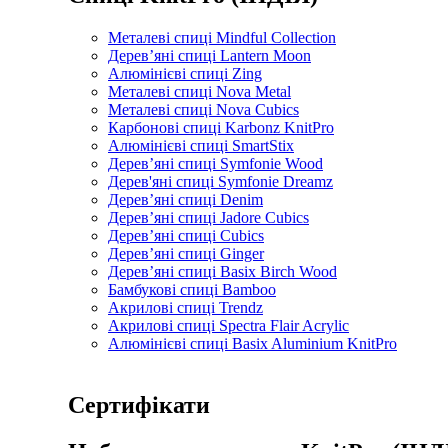
Металеві спиці Mindful Collection
Дерев’яні спиці Lantern Moon
Алюмінієві спиці Zing
Металеві спиці Nova Metal
Металеві спиці Nova Cubics
Карбонові спиці Karbonz KnitPro
Алюмінієві спиці SmartStix
Дерев’яні спиці Symfonie Wood
Дерев'яні спиці Symfonie Dreamz
Дерев’яні спиці Denim
Дерев’яні спиці Jadore Cubics
Дерев’яні спиці Cubics
Дерев’яні спиці Ginger
Дерев’яні спиці Basix Birch Wood
Бамбукові спиці Bamboo
Акрилові спиці Trendz
Акрилові спиці Spectra Flair Acrylic
Алюмінієві спиці Basix Aluminium KnitPro
Сертифікати