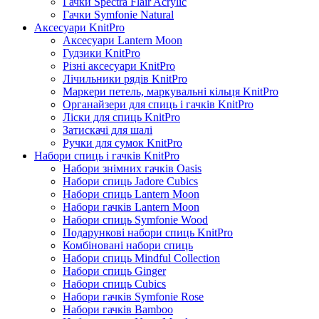
Гачки Spectra Flair Acrylic
Гачки Symfonie Natural
Аксесуари KnitPro
Аксесуари Lantern Moon
Гудзики KnitPro
Різні аксесуари KnitPro
Лічильники рядів KnitPro
Маркери петель, маркувальні кільця KnitPro
Органайзери для спиць і гачків KnitPro
Ліски для спиць KnitPro
Затискачі для шалі
Ручки для сумок KnitPro
Набори спиць і гачків KnitPro
Набори знімних гачків Oasis
Набори спиць Jadore Cubics
Набори спиць Lantern Moon
Набори гачків Lantern Moon
Набори спиць Symfonie Wood
Подарункові набори спиць KnitPro
Комбіновані набори спиць
Набори спиць Mindful Collection
Набори спиць Ginger
Набори спиць Cubics
Набори гачків Symfonie Rose
Набори гачків Bamboo