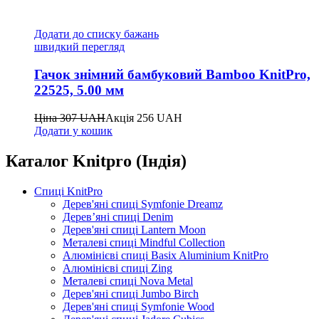
Додати до списку бажань
швидкий перегляд
Гачок знімний бамбуковий Bamboo KnitPro,
22525, 5.00 мм
Ціна
307
UAH
Акція
256
UAH
Додати у кошик
Каталог Knitpro (Індія)
Спиці KnitPro
Дерев'яні спиці Symfonie Dreamz
Дерев’яні спиці Denim
Дерев'яні спиці Lantern Moon
Металеві спиці Mindful Collection
Алюмінієві спиці Basix Aluminium KnitPro
Алюмінієві спиці Zing
Металеві спиці Nova Metal
Дерев'яні спиці Jumbo Birch
Дерев'яні спиці Symfonie Wood