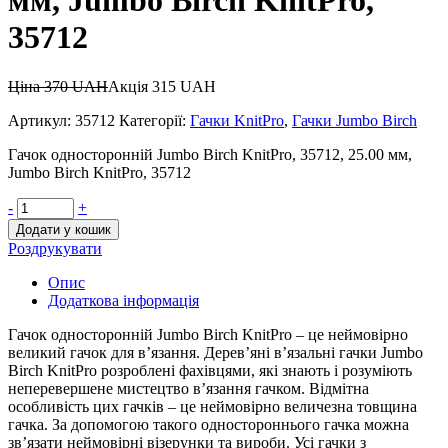
мм, Jumbo Birch KnitPro,
35712
Ціна
370
UAH
Акція
315
UAH
Артикул:
35712
Категорії:
Гачки KnitPro
,
Гачки Jumbo Birch
Гачок односторонній Jumbo Birch KnitPro, 35712, 25.00 мм,
Jumbo Birch KnitPro, 35712
-
+
Додати у кошик
Роздрукувати
Опис
Додаткова інформація
Гачок односторонній Jumbo Birch KnitPro – це неймовірно
великий гачок для в’язання. Дерев’яні в’язальні гачки Jumbo
Birch KnitPro розроблені фахівцями, які знають і розуміють
неперевершене мистецтво в’язання гачком. Відмітна
особливість цих гачків – це неймовірно величезна товщина
гачка. За допомогою такого одностороннього гачка можна
зв’язати неймовірні візерунки та вироби. Усі гачки з