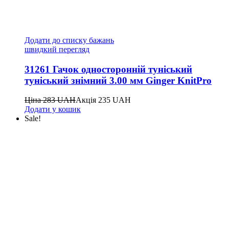
Додати до списку бажань
швидкий перегляд
31261 Гачок односторонній туніський
туніський знімний 3.00 мм Ginger KnitPro
Ціна
283
UAH
Акція
235
UAH
Додати у кошик
Sale!