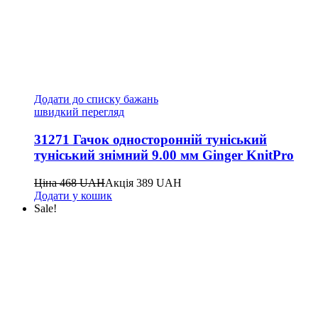
Додати до списку бажань
швидкий перегляд
31271 Гачок односторонній туніський
туніський знімний 9.00 мм Ginger KnitPro
Ціна
468
UAH
Акція
389
UAH
Додати у кошик
Sale!