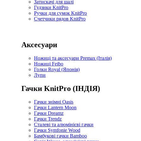
Затискачі для шалі
Гудзики KnitPro
Ручки для сумок KnitPro
Счетчики рядов KnitPro
Аксесуари
Ножиці та аксесуари Premax (Італія)
Ножиці Feibo
Голки Royal (Японія)
Лупи
Гачки KnitPro (ІНДІЯ)
Гачки знімні Oasis
Гачки Lantern Moon
Гачки Dreamz
Гачки Trendz
Сталеві та алюмінієві гачки
Гачки Symfonie Wood
Бамбукові гачки Bamboo