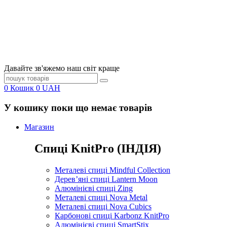
Давайте зв'яжемо наш світ краще
0
Кошик
0
UAH
У кошику поки що немає товарів
Магазин
Спиці KnitPro (ІНДІЯ)
Металеві спиці Mindful Collection
Дерев’яні спиці Lantern Moon
Алюмінієві спиці Zing
Металеві спиці Nova Metal
Металеві спиці Nova Cubics
Карбонові спиці Karbonz KnitPro
Алюмінієві спиці SmartStix