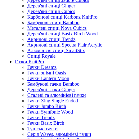
Дерев'яні спиці Jadore Cubics
Дерев'яні спиці Ginger
Дерев'яні спиці Cubics
Карбонові спиці Karbonz KnitPro
Бамбукові спиці Bamboo
Металеві спиці Nova Cubics
Дерев'яні спиці Basix Birch Wood
Акрилові спиці Trendz
Акрилові спиці Spectra Flair Acrylic
Алюмінієві спиці SmartStix
Спиці Royale
Гачки KnitPro
Гачки Dreamz
Гачки знімні Oasis
Гачки Lantern Moon
Бамбукові гачки Bamboo
Дерев'яні гачки Ginger
Сталеві та алюмінієві гачки
Гачки Zing Single Ended
Гачки Jumbo Birch
Гачки Symfonie Wood
Гачки Trendz
Гачки Basix Birch
Туніські гачки
Серія Waves, алюмінієві гачки