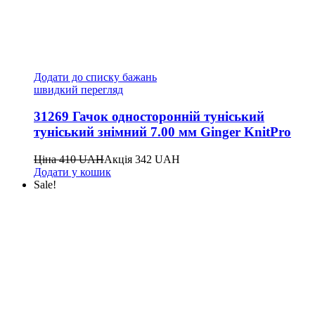
Додати до списку бажань
швидкий перегляд
31269 Гачок односторонній туніський
туніський знімний 7.00 мм Ginger KnitPro
Ціна
410
UAH
Акція
342
UAH
Додати у кошик
Sale!