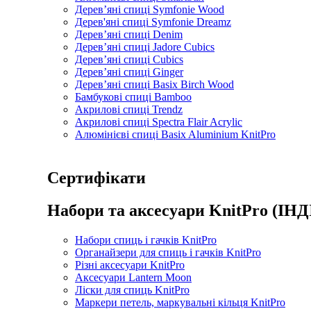
Дерев’яні спиці Symfonie Wood
Дерев'яні спиці Symfonie Dreamz
Дерев’яні спиці Denim
Дерев’яні спиці Jadore Cubics
Дерев’яні спиці Cubics
Дерев’яні спиці Ginger
Дерев’яні спиці Basix Birch Wood
Бамбукові спиці Bamboo
Акрилові спиці Trendz
Акрилові спиці Spectra Flair Acrylic
Алюмінієві спиці Basix Aluminium KnitPro
Сертифікати
Набори та аксесуари KnitPro (ІНД
Набори спиць і гачків KnitPro
Органайзери для спиць і гачків KnitPro
Різні аксесуари KnitPro
Аксесуари Lantern Moon
Ліски для спиць KnitPro
Маркери петель, маркувальні кільця KnitPro