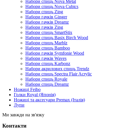
Набори спиць Nova Metal
Набори спиць Nova Cubics
Набори спиць Zing
Набори гачків Ginger
Набори гачків Dreamz
Набори гачків Zing
Набори спиць SmartStix
Набори спиць Basix Birch Wood
Набори спиць Marblz
Набори спиць Bamboo
Набори гачків Symfonie Wood
Набори гачків Waves
Набори спиць Karbonz
Набори акрилових спиць Trendz
Набори спиць Spectra Flair Acrylic
Набори спиць Royale
Набори спиць Dreamz
Ножиці Feibo
Голки Royal (Японія)
Ножиці та аксесуари Premax (Італія)
Лупи
Ми завжди на зв'язку
Контакти