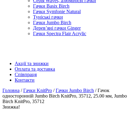
Серія Waves, алюмінієві гачки
Гачки Basix Birch
Гачки Symfonie Natural
Туніські гачки
Гачки Jumbo Birch
Дерев’яні гачки Ginger
Гачки Spectra Flair Acrylic
Акції та знижки
Оплата та доставка
Співпраця
Контакти
Головна
/
Гачки KnitPro
/
Гачки Jumbo Birch
/ Гачок
односторонній Jumbo Birch KnitPro, 35712, 25.00 мм, Jumbo
Birch KnitPro, 35712
Знижка!