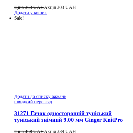
Ціна
363
UAH
Акція
303
UAH
Додати у кошик
Sale!
Додати до списку бажань
швидкий перегляд
31271 Гачок односторонній туніський
туніський знімний 9.00 мм Ginger KnitPro
Ціна
468
UAH
Акція
389
UAH