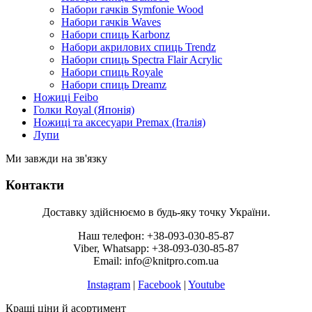
Набори гачків Symfonie Wood
Набори гачків Waves
Набори спиць Karbonz
Набори акрилових спиць Trendz
Набори спиць Spectra Flair Acrylic
Набори спиць Royale
Набори спиць Dreamz
Ножиці Feibo
Голки Royal (Японія)
Ножиці та аксесуари Premax (Італія)
Лупи
Ми завжди на зв'язку
Контакти
Доставку здійснюємо в будь-яку точку України.
Наш телефон: +38-093-030-85-87
Viber, Whatsapp: +38-093-030-85-87
Email: info@knitpro.com.ua
Instagram
|
Facebook
|
Youtube
Кращі ціни й асортимент