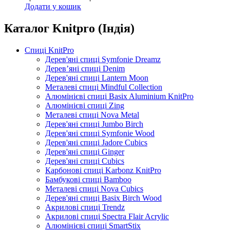
Додати у кошик
Каталог Knitpro (Індія)
Спиці KnitPro
Дерев'яні спиці Symfonie Dreamz
Дерев’яні спиці Denim
Дерев'яні спиці Lantern Moon
Металеві спиці Mindful Collection
Алюмінієві спиці Basix Aluminium KnitPro
Алюмінієві спиці Zing
Металеві спиці Nova Metal
Дерев'яні спиці Jumbo Birch
Дерев'яні спиці Symfonie Wood
Дерев'яні спиці Jadore Cubics
Дерев'яні спиці Ginger
Дерев'яні спиці Cubics
Карбонові спиці Karbonz KnitPro
Бамбукові спиці Bamboo
Металеві спиці Nova Cubics
Дерев'яні спиці Basix Birch Wood
Акрилові спиці Trendz
Акрилові спиці Spectra Flair Acrylic
Алюмінієві спиці SmartStix