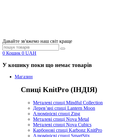
Давайте зв'яжемо наш світ краще
0
Кошик
0
UAH
У кошику поки що немає товарів
Магазин
Спиці KnitPro (ІНДІЯ)
Металеві спиці Mindful Collection
Дерев’яні спиці Lantern Moon
Алюмінієві спиці Zing
Металеві спиці Nova Metal
Металеві спиці Nova Cubics
Карбонові спиці Karbonz KnitPro
Алюмінієві спиці SmartStix