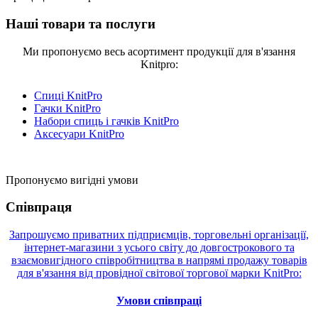
Наші товари та послуги
Ми пропонуємо весь асортимент продукції для в'язання
Knitpro:
Спиці KnitPro
Гачки KnitPro
Набори спиць і гачків KnitPro
Аксесуари KnitPro
Пропонуємо вигідні умови
Співпраця
Запрошуємо приватних підприємців, торговельні організації,
інтернет-магазини з усього світу до довгострокового та
взаємовигідного співробітництва в напрямі продажу товарів
для в'язання від провідної світової торгової марки KnitPro:
Умови співпраці