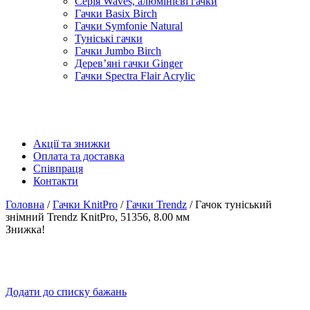
Серія Waves, алюмінієві гачки
Гачки Basix Birch
Гачки Symfonie Natural
Туніські гачки
Гачки Jumbo Birch
Дерев’яні гачки Ginger
Гачки Spectra Flair Acrylic
Акції та знижки
Оплата та доставка
Співпраця
Контакти
Головна
/
Гачки KnitPro
/
Гачки Trendz
/ Гачок туніський
знімний Trendz KnitPro, 51356, 8.00 мм
Знижка!
Додати до списку бажань