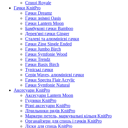
Спиці Royale
Гачки KnitPro
Гачки Dreamz
Гачки знімні Oasis
Гачки Lantern Moon
Бамбукові гачки Bamboo
Дерев'яні гачки Ginger
Сталеві та алюмінієві гачки
Гачки Zing Single Ended
Гачки Jumbo Birch
Гачки Symfonie Wood
Гачки Trendz
Гачки Basix Birch
Туніські гачки
Серія Waves, алюмінієві гачки
Гачки Spectra Flair Acrylic
Гачки Symfonie Natural
Аксесуари KnitPro
Аксесуари Lantern Moon
Гудзики KnitPro
Різні аксесуари KnitPro
Лічильники рядів KnitPro
Маркери петель, маркувальні кільця KnitPro
Органайзери для спиць і гачків KnitPro
Ліски для спиць KnitPro