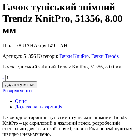
Гачок туніський знімний
Trendz KnitPro, 51356, 8.00
мм
Ціна
178
UAH
Акція
149
UAH
Артикул:
51356
Категорії:
Гачки KnitPro
,
Гачки Trendz
Гачок туніський знімний Trendz KnitPro, 51356, 8.00 мм
-
+
Додати у кошик
Роздрукувати
Опис
Додаткова інформація
Гачок односторонній туніський туніський знімний Trendz
KnitPro – це акриловий в’язальний гачок, розроблений
спеціально для “слизької” пряжі, коли стібки переміщуються
швидко і невимушено.