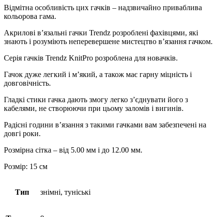
Відмітна особливість цих гачків – надзвичайно приваблива
кольорова гама.
Акрилові в’язальні гачки Trendz розроблені фахівцями, які
знають і розуміють неперевершене мистецтво в’язання гачком.
Серія гачків Trendz KnitPro розроблена для новачків.
Гачок дуже легкий і м’який, а також має гарну міцність і
довговічність.
Гладкі стики гачка дають змогу легко з’єднувати його з
кабелями, не створюючи при цьому заломів і вигинів.
Радісні години в’язання з такими гачками вам забезпечені на
довгі роки.
Розмірна сітка – від 5.00 мм і до 12.00 мм.
Розмір: 15 см
Тип
знімні, туніські