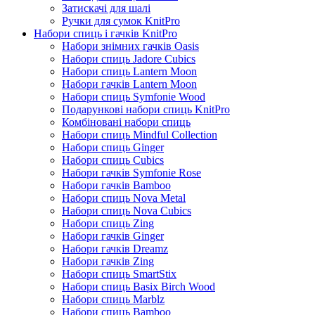
Затискачі для шалі
Ручки для сумок KnitPro
Набори спиць і гачків KnitPro
Набори знімних гачків Oasis
Набори спиць Jadore Cubics
Набори спиць Lantern Moon
Набори гачків Lantern Moon
Набори спиць Symfonie Wood
Подарункові набори спиць KnitPro
Комбіновані набори спиць
Набори спиць Mindful Collection
Набори спиць Ginger
Набори спиць Cubics
Набори гачків Symfonie Rose
Набори гачків Bamboo
Набори спиць Nova Metal
Набори спиць Nova Cubics
Набори спиць Zing
Набори гачків Ginger
Набори гачків Dreamz
Набори гачків Zing
Набори спиць SmartStix
Набори спиць Basix Birch Wood
Набори спиць Marblz
Набори спиць Bamboo