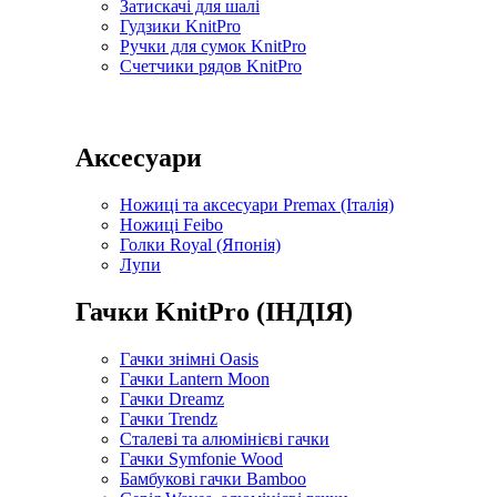
Затискачі для шалі
Гудзики KnitPro
Ручки для сумок KnitPro
Счетчики рядов KnitPro
Аксесуари
Ножиці та аксесуари Premax (Італія)
Ножиці Feibo
Голки Royal (Японія)
Лупи
Гачки KnitPro (ІНДІЯ)
Гачки знімні Oasis
Гачки Lantern Moon
Гачки Dreamz
Гачки Trendz
Сталеві та алюмінієві гачки
Гачки Symfonie Wood
Бамбукові гачки Bamboo