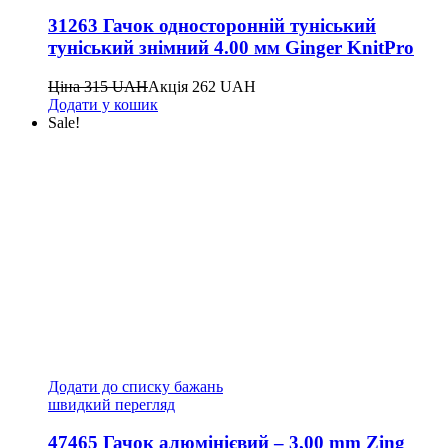
31263 Гачок односторонній туніський
туніський знімний 4.00 мм Ginger KnitPro
Ціна
315
UAH
Акція
262
UAH
Додати у кошик
Sale!
Додати до списку бажань
швидкий перегляд
47465 Гачок алюмінієвий – 3,00 mm Zing