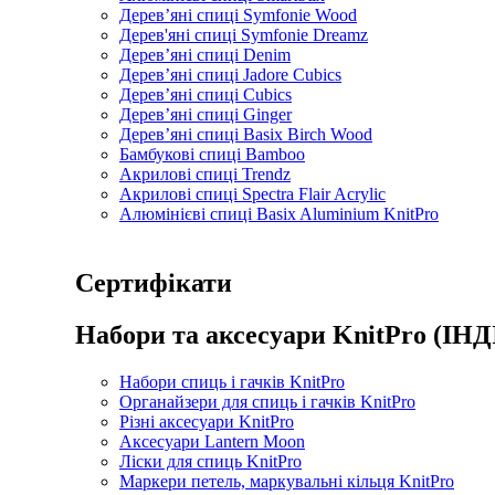
Дерев’яні спиці Symfonie Wood
Дерев'яні спиці Symfonie Dreamz
Дерев’яні спиці Denim
Дерев’яні спиці Jadore Cubics
Дерев’яні спиці Cubics
Дерев’яні спиці Ginger
Дерев’яні спиці Basix Birch Wood
Бамбукові спиці Bamboo
Акрилові спиці Trendz
Акрилові спиці Spectra Flair Acrylic
Алюмінієві спиці Basix Aluminium KnitPro
Сертифікати
Набори та аксесуари KnitPro (ІНД
Набори спиць і гачків KnitPro
Органайзери для спиць і гачків KnitPro
Різні аксесуари KnitPro
Аксесуари Lantern Moon
Ліски для спиць KnitPro
Маркери петель, маркувальні кільця KnitPro