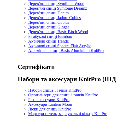
Дерев’яні спиці Symfonie Wood
Дерев'яні спиці Symfonie Dreamz
Дерев’яні спиці Denim
Дерев’яні спиці Jadore Cubics
Дерев’яні спиці Cubics
Дерев’яні спиці Ginger
Дерев’яні спиці Basix Birch Wood
Бамбукові спиці Bamboo
Акрилові спиці Trendz
Акрилові спиці Spectra Flair Acrylic
Алюмінієві спиці Basix Aluminium KnitPro
Сертифікати
Набори та аксесуари KnitPro (ІНД
Набори спиць і гачків KnitPro
Органайзери для спиць і гачків KnitPro
Різні аксесуари KnitPro
Аксесуари Lantern Moon
Ліски для спиць KnitPro
Маркери петель, маркувальні кільця KnitPro