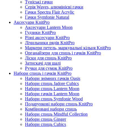
Туніські гачки
Серія Waves, алюмінієві гачки
Гачки Spectra Flair Acrylic
Гачки Symfonie Natural
Аксесуари KnitPro
Аксесуари Lantern Moon
Гудзики KnitPro
Різні аксесуари KnitPro
Лічильники рядів KnitPro
Маркери петель, маркувальні кільця KnitPro
Органайзери для спиць і гачків KnitPro
Ліски для спиць KnitPro
Затискачі для шалі
Ручки для сумок KnitPro
Набори спиць і гачків KnitPro
Набори знімних гачків Oasis
Набори спиць Jadore Cubics
Набори спиць Lantern Moon
Набори гачків Lantern Moon
Набори спиць Symfonie Wood
Подарункові набори спиць KnitPro
Комбіновані набори спиць
Набори спиць Mindful Collection
Набори спиць Ginger
Набори спиць Cubics