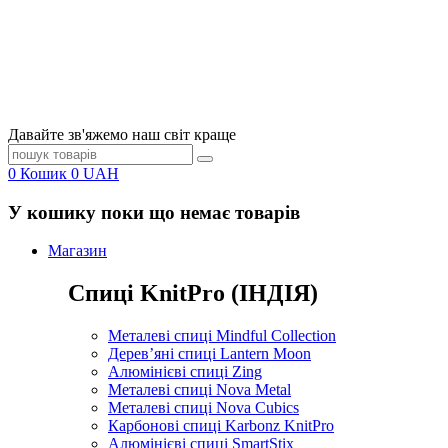
Давайте зв'яжемо наш світ краще
0
Кошик
0
UAH
У кошику поки що немає товарів
Магазин
Спиці KnitPro (ІНДІЯ)
Металеві спиці Mindful Collection
Дерев’яні спиці Lantern Moon
Алюмінієві спиці Zing
Металеві спиці Nova Metal
Металеві спиці Nova Cubics
Карбонові спиці Karbonz KnitPro
Алюмінієві спиці SmartStix