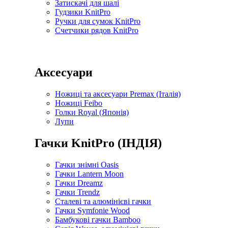
Затискачі для шалі
Гудзики KnitPro
Ручки для сумок KnitPro
Счетчики рядов KnitPro
Аксесуари
Ножиці та аксесуари Premax (Італія)
Ножиці Feibo
Голки Royal (Японія)
Лупи
Гачки KnitPro (ІНДІЯ)
Гачки знімні Oasis
Гачки Lantern Moon
Гачки Dreamz
Гачки Trendz
Сталеві та алюмінієві гачки
Гачки Symfonie Wood
Бамбукові гачки Bamboo