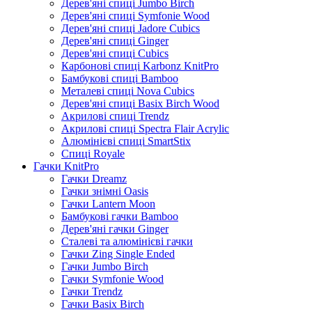
Дерев'яні спиці Jumbo Birch
Дерев'яні спиці Symfonie Wood
Дерев'яні спиці Jadore Cubics
Дерев'яні спиці Ginger
Дерев'яні спиці Cubics
Карбонові спиці Karbonz KnitPro
Бамбукові спиці Bamboo
Металеві спиці Nova Cubics
Дерев'яні спиці Basix Birch Wood
Акрилові спиці Trendz
Акрилові спиці Spectra Flair Acrylic
Алюмінієві спиці SmartStix
Спиці Royale
Гачки KnitPro
Гачки Dreamz
Гачки знімні Oasis
Гачки Lantern Moon
Бамбукові гачки Bamboo
Дерев'яні гачки Ginger
Сталеві та алюмінієві гачки
Гачки Zing Single Ended
Гачки Jumbo Birch
Гачки Symfonie Wood
Гачки Trendz
Гачки Basix Birch