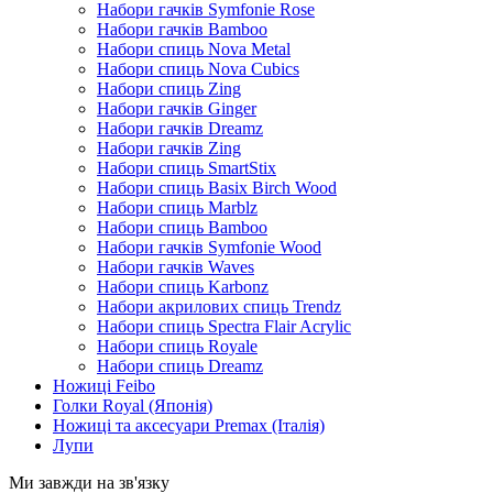
Набори гачків Symfonie Rose
Набори гачків Bamboo
Набори спиць Nova Metal
Набори спиць Nova Cubics
Набори спиць Zing
Набори гачків Ginger
Набори гачків Dreamz
Набори гачків Zing
Набори спиць SmartStix
Набори спиць Basix Birch Wood
Набори спиць Marblz
Набори спиць Bamboo
Набори гачків Symfonie Wood
Набори гачків Waves
Набори спиць Karbonz
Набори акрилових спиць Trendz
Набори спиць Spectra Flair Acrylic
Набори спиць Royale
Набори спиць Dreamz
Ножиці Feibo
Голки Royal (Японія)
Ножиці та аксесуари Premax (Італія)
Лупи
Ми завжди на зв'язку