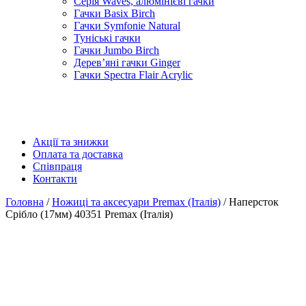
Серія Waves, алюмінієві гачки
Гачки Basix Birch
Гачки Symfonie Natural
Туніські гачки
Гачки Jumbo Birch
Дерев’яні гачки Ginger
Гачки Spectra Flair Acrylic
Акції та знижки
Оплата та доставка
Співпраця
Контакти
Головна
/
Ножиці та аксесуари Premax (Італія)
/ Наперсток
Срібло (17мм) 40351 Premax (Італія)