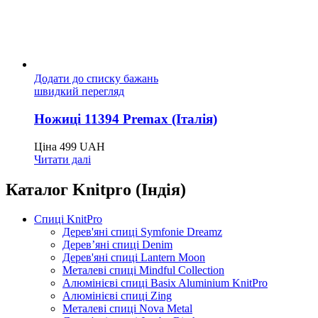
Додати до списку бажань
швидкий перегляд
Ножиці 11394 Premax (Італія)
Ціна
499
UAH
Читати далі
Каталог Knitpro (Індія)
Спиці KnitPro
Дерев'яні спиці Symfonie Dreamz
Дерев’яні спиці Denim
Дерев'яні спиці Lantern Moon
Металеві спиці Mindful Collection
Алюмінієві спиці Basix Aluminium KnitPro
Алюмінієві спиці Zing
Металеві спиці Nova Metal