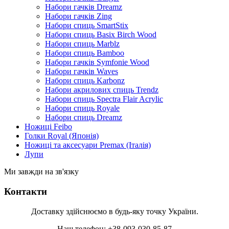
Набори гачків Dreamz
Набори гачків Zing
Набори спиць SmartStix
Набори спиць Basix Birch Wood
Набори спиць Marblz
Набори спиць Bamboo
Набори гачків Symfonie Wood
Набори гачків Waves
Набори спиць Karbonz
Набори акрилових спиць Trendz
Набори спиць Spectra Flair Acrylic
Набори спиць Royale
Набори спиць Dreamz
Ножиці Feibo
Голки Royal (Японія)
Ножиці та аксесуари Premax (Італія)
Лупи
Ми завжди на зв'язку
Контакти
Доставку здійснюємо в будь-яку точку України.
Наш телефон: +38-093-030-85-87