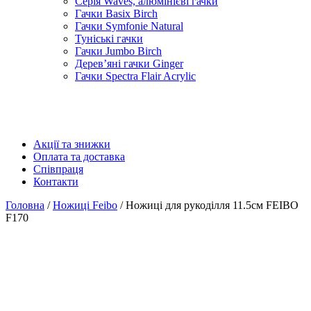
Серія Waves, алюмінієві гачки
Гачки Basix Birch
Гачки Symfonie Natural
Туніські гачки
Гачки Jumbo Birch
Дерев’яні гачки Ginger
Гачки Spectra Flair Acrylic
Акції та знижки
Оплата та доставка
Співпраця
Контакти
Головна
/
Ножиці Feibo
/ Ножиці для рукоділля 11.5см FEIBO
F170