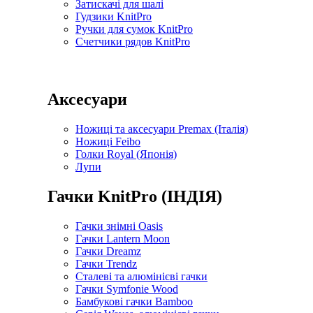
Затискачі для шалі
Гудзики KnitPro
Ручки для сумок KnitPro
Счетчики рядов KnitPro
Аксесуари
Ножиці та аксесуари Premax (Італія)
Ножиці Feibo
Голки Royal (Японія)
Лупи
Гачки KnitPro (ІНДІЯ)
Гачки знімні Oasis
Гачки Lantern Moon
Гачки Dreamz
Гачки Trendz
Сталеві та алюмінієві гачки
Гачки Symfonie Wood
Бамбукові гачки Bamboo