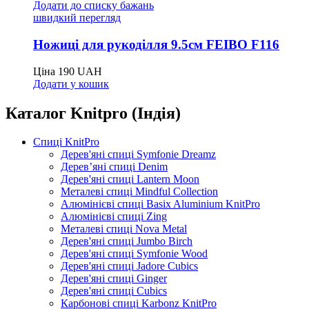
Додати до списку бажань
швидкий перегляд
Ножиці для рукоділля 9.5см FEIBO F116
Ціна
190
UAH
Додати у кошик
Каталог Knitpro (Індія)
Спиці KnitPro
Дерев'яні спиці Symfonie Dreamz
Дерев’яні спиці Denim
Дерев'яні спиці Lantern Moon
Металеві спиці Mindful Collection
Алюмінієві спиці Basix Aluminium KnitPro
Алюмінієві спиці Zing
Металеві спиці Nova Metal
Дерев'яні спиці Jumbo Birch
Дерев'яні спиці Symfonie Wood
Дерев'яні спиці Jadore Cubics
Дерев'яні спиці Ginger
Дерев'яні спиці Cubics
Карбонові спиці Karbonz KnitPro