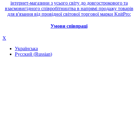
інтернет-магазини з усього світу до довгострокового та
взаємовигідного співробітництва в напрямі продажу товарів
для в'язання від провідної світової торгової марки KnitPro:
Умови співпраці
X
Українська
Русский
(
Russian
)