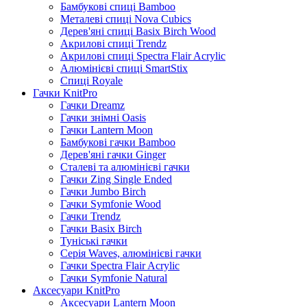
Бамбукові спиці Bamboo
Металеві спиці Nova Cubics
Дерев'яні спиці Basix Birch Wood
Акрилові спиці Trendz
Акрилові спиці Spectra Flair Acrylic
Алюмінієві спиці SmartStix
Спиці Royale
Гачки KnitPro
Гачки Dreamz
Гачки знімні Oasis
Гачки Lantern Moon
Бамбукові гачки Bamboo
Дерев'яні гачки Ginger
Сталеві та алюмінієві гачки
Гачки Zing Single Ended
Гачки Jumbo Birch
Гачки Symfonie Wood
Гачки Trendz
Гачки Basix Birch
Туніські гачки
Серія Waves, алюмінієві гачки
Гачки Spectra Flair Acrylic
Гачки Symfonie Natural
Аксесуари KnitPro
Аксесуари Lantern Moon