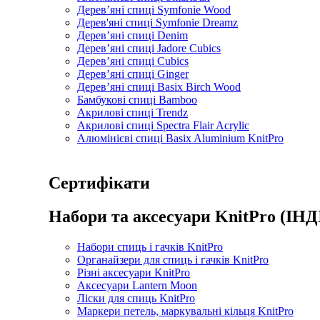
Дерев’яні спиці Symfonie Wood
Дерев'яні спиці Symfonie Dreamz
Дерев’яні спиці Denim
Дерев’яні спиці Jadore Cubics
Дерев’яні спиці Cubics
Дерев’яні спиці Ginger
Дерев’яні спиці Basix Birch Wood
Бамбукові спиці Bamboo
Акрилові спиці Trendz
Акрилові спиці Spectra Flair Acrylic
Алюмінієві спиці Basix Aluminium KnitPro
Сертифікати
Набори та аксесуари KnitPro (ІНД
Набори спиць і гачків KnitPro
Органайзери для спиць і гачків KnitPro
Різні аксесуари KnitPro
Аксесуари Lantern Moon
Ліски для спиць KnitPro
Маркери петель, маркувальні кільця KnitPro