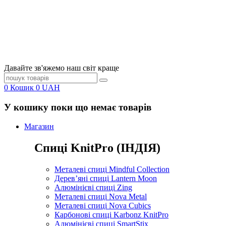
Давайте зв'яжемо наш світ краще
0
Кошик
0
UAH
У кошику поки що немає товарів
Магазин
Спиці KnitPro (ІНДІЯ)
Металеві спиці Mindful Collection
Дерев’яні спиці Lantern Moon
Алюмінієві спиці Zing
Металеві спиці Nova Metal
Металеві спиці Nova Cubics
Карбонові спиці Karbonz KnitPro
Алюмінієві спиці SmartStix