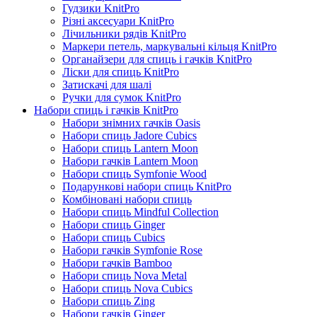
Гудзики KnitPro
Різні аксесуари KnitPro
Лічильники рядів KnitPro
Маркери петель, маркувальні кільця KnitPro
Органайзери для спиць і гачків KnitPro
Ліски для спиць KnitPro
Затискачі для шалі
Ручки для сумок KnitPro
Набори спиць і гачків KnitPro
Набори знімних гачків Oasis
Набори спиць Jadore Cubics
Набори спиць Lantern Moon
Набори гачків Lantern Moon
Набори спиць Symfonie Wood
Подарункові набори спиць KnitPro
Комбіновані набори спиць
Набори спиць Mindful Collection
Набори спиць Ginger
Набори спиць Cubics
Набори гачків Symfonie Rose
Набори гачків Bamboo
Набори спиць Nova Metal
Набори спиць Nova Cubics
Набори спиць Zing
Набори гачків Ginger