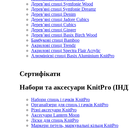
Дерев’яні спиці Symfonie Wood
Дерев'яні спиці Symfonie Dreamz
Дерев’яні спиці Denim
Дерев’яні спиці Jadore Cubics
Дерев’яні спиці Cubics
Дерев’яні спиці Ginger
Дерев’яні спиці Basix Birch Wood
Бамбукові спиці Bamboo
Акрилові спиці Trendz
Акрилові спиці Spectra Flair Acrylic
Алюмінієві спиці Basix Aluminium KnitPro
Сертифікати
Набори та аксесуари KnitPro (ІНД
Набори спиць і гачків KnitPro
Органайзери для спиць і гачків KnitPro
Різні аксесуари KnitPro
Аксесуари Lantern Moon
Ліски для спиць KnitPro
Маркери петель, маркувальні кільця KnitPro