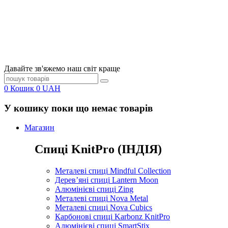
Давайте зв'яжемо наш світ краще
0
Кошик
0
UAH
У кошику поки що немає товарів
Магазин
Спиці KnitPro (ІНДІЯ)
Металеві спиці Mindful Collection
Дерев’яні спиці Lantern Moon
Алюмінієві спиці Zing
Металеві спиці Nova Metal
Металеві спиці Nova Cubics
Карбонові спиці Karbonz KnitPro
Алюмінієві спиці SmartStix