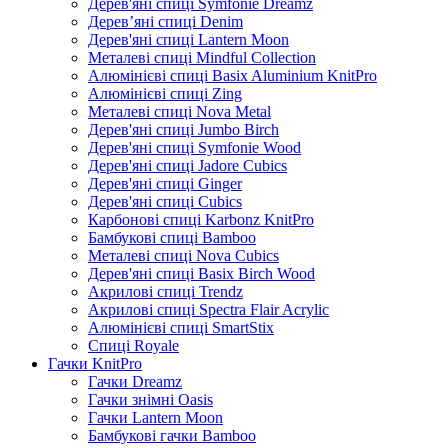
Дерев'яні спиці Symfonie Dreamz
Дерев’яні спиці Denim
Дерев'яні спиці Lantern Moon
Металеві спиці Mindful Collection
Алюмінієві спиці Basix Aluminium KnitPro
Алюмінієві спиці Zing
Металеві спиці Nova Metal
Дерев'яні спиці Jumbo Birch
Дерев'яні спиці Symfonie Wood
Дерев'яні спиці Jadore Cubics
Дерев'яні спиці Ginger
Дерев'яні спиці Cubics
Карбонові спиці Karbonz KnitPro
Бамбукові спиці Bamboo
Металеві спиці Nova Cubics
Дерев'яні спиці Basix Birch Wood
Акрилові спиці Trendz
Акрилові спиці Spectra Flair Acrylic
Алюмінієві спиці SmartStix
Спиці Royale
Гачки KnitPro
Гачки Dreamz
Гачки знімні Oasis
Гачки Lantern Moon
Бамбукові гачки Bamboo