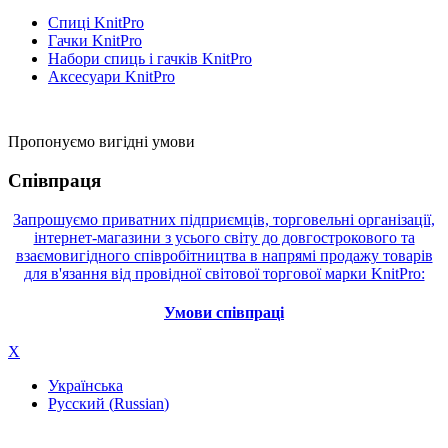
Спиці KnitPro
Гачки KnitPro
Набори спиць і гачків KnitPro
Аксесуари KnitPro
Пропонуємо вигідні умови
Співпраця
Запрошуємо приватних підприємців, торговельні організації,
інтернет-магазини з усього світу до довгострокового та
взаємовигідного співробітництва в напрямі продажу товарів
для в'язання від провідної світової торгової марки KnitPro:
Умови співпраці
X
Українська
Русский
(
Russian
)