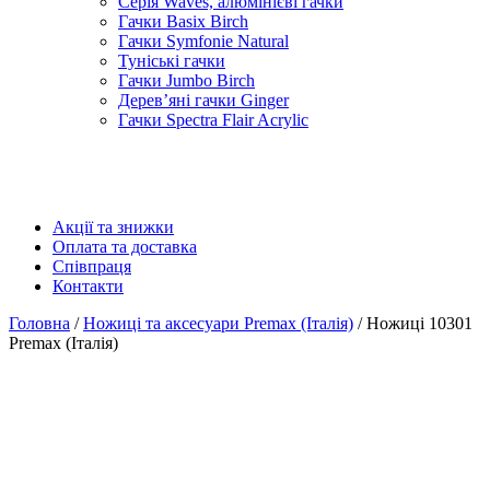
Серія Waves, алюмінієві гачки
Гачки Basix Birch
Гачки Symfonie Natural
Туніські гачки
Гачки Jumbo Birch
Дерев’яні гачки Ginger
Гачки Spectra Flair Acrylic
Акції та знижки
Оплата та доставка
Співпраця
Контакти
Головна
/
Ножиці та аксесуари Premax (Італія)
/ Ножиці 10301
Premax (Італія)