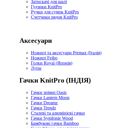
Затискачі для шалі
Гудзики KnitPro
Ручки для сумок KnitPro
Счетчики рядов KnitPro
Аксесуари
Ножиці та аксесуари Premax (Італія)
Ножиці Feibo
Голки Royal (Японія)
Лупи
Гачки KnitPro (ІНДІЯ)
Гачки знімні Oasis
Гачки Lantern Moon
Гачки Dreamz
Гачки Trendz
Сталеві та алюмінієві гачки
Гачки Symfonie Wood
Бамбукові гачки Bamboo