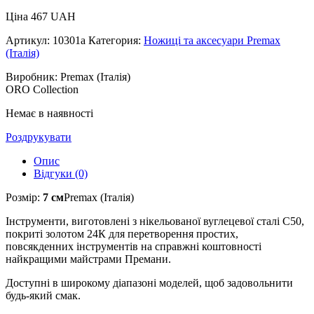
Ціна
467
UAH
Артикул:
10301a
Категория:
Ножиці та аксесуари Premax
(Італія)
Виробник: Premax (Італія)
ORO Collection
Немає в наявності
Роздрукувати
Опис
Відгуки (0)
Розмір:
7 см
Premax (Італія)
Інструменти, виготовлені з нікельованої вуглецевої сталі C50,
покриті золотом 24К для перетворення простих,
повсякденних інструментів на справжні коштовності
найкращими майстрами Премани.
Доступні в широкому діапазоні моделей, щоб задовольнити
будь-який смак.