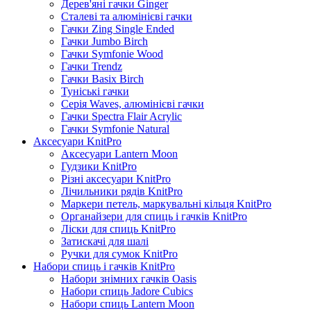
Дерев'яні гачки Ginger
Сталеві та алюмінієві гачки
Гачки Zing Single Ended
Гачки Jumbo Birch
Гачки Symfonie Wood
Гачки Trendz
Гачки Basix Birch
Туніські гачки
Серія Waves, алюмінієві гачки
Гачки Spectra Flair Acrylic
Гачки Symfonie Natural
Аксесуари KnitPro
Аксесуари Lantern Moon
Гудзики KnitPro
Різні аксесуари KnitPro
Лічильники рядів KnitPro
Маркери петель, маркувальні кільця KnitPro
Органайзери для спиць і гачків KnitPro
Ліски для спиць KnitPro
Затискачі для шалі
Ручки для сумок KnitPro
Набори спиць і гачків KnitPro
Набори знімних гачків Oasis
Набори спиць Jadore Cubics
Набори спиць Lantern Moon