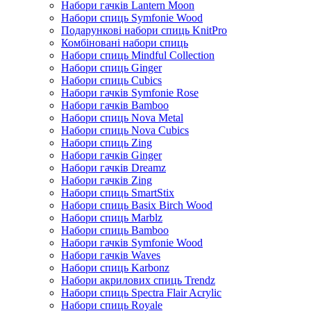
Набори гачків Lantern Moon
Набори спиць Symfonie Wood
Подарункові набори спиць KnitPro
Комбіновані набори спиць
Набори спиць Mindful Collection
Набори спиць Ginger
Набори спиць Cubics
Набори гачків Symfonie Rose
Набори гачків Bamboo
Набори спиць Nova Metal
Набори спиць Nova Cubics
Набори спиць Zing
Набори гачків Ginger
Набори гачків Dreamz
Набори гачків Zing
Набори спиць SmartStix
Набори спиць Basix Birch Wood
Набори спиць Marblz
Набори спиць Bamboo
Набори гачків Symfonie Wood
Набори гачків Waves
Набори спиць Karbonz
Набори акрилових спиць Trendz
Набори спиць Spectra Flair Acrylic
Набори спиць Royale