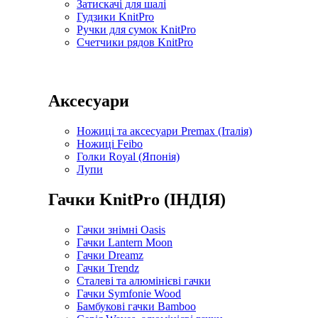
Затискачі для шалі
Гудзики KnitPro
Ручки для сумок KnitPro
Счетчики рядов KnitPro
Аксесуари
Ножиці та аксесуари Premax (Італія)
Ножиці Feibo
Голки Royal (Японія)
Лупи
Гачки KnitPro (ІНДІЯ)
Гачки знімні Oasis
Гачки Lantern Moon
Гачки Dreamz
Гачки Trendz
Сталеві та алюмінієві гачки
Гачки Symfonie Wood
Бамбукові гачки Bamboo