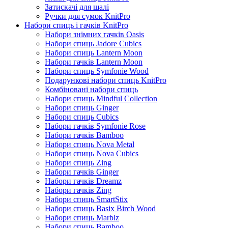
Затискачі для шалі
Ручки для сумок KnitPro
Набори спиць і гачків KnitPro
Набори знімних гачків Oasis
Набори спиць Jadore Cubics
Набори спиць Lantern Moon
Набори гачків Lantern Moon
Набори спиць Symfonie Wood
Подарункові набори спиць KnitPro
Комбіновані набори спиць
Набори спиць Mindful Collection
Набори спиць Ginger
Набори спиць Cubics
Набори гачків Symfonie Rose
Набори гачків Bamboo
Набори спиць Nova Metal
Набори спиць Nova Cubics
Набори спиць Zing
Набори гачків Ginger
Набори гачків Dreamz
Набори гачків Zing
Набори спиць SmartStix
Набори спиць Basix Birch Wood
Набори спиць Marblz
Набори спиць Bamboo