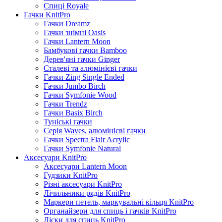
Спиці Royale
Гачки KnitPro
Гачки Dreamz
Гачки знімні Oasis
Гачки Lantern Moon
Бамбукові гачки Bamboo
Дерев'яні гачки Ginger
Сталеві та алюмінієві гачки
Гачки Zing Single Ended
Гачки Jumbo Birch
Гачки Symfonie Wood
Гачки Trendz
Гачки Basix Birch
Туніські гачки
Серія Waves, алюмінієві гачки
Гачки Spectra Flair Acrylic
Гачки Symfonie Natural
Аксесуари KnitPro
Аксесуари Lantern Moon
Гудзики KnitPro
Різні аксесуари KnitPro
Лічильники рядів KnitPro
Маркери петель, маркувальні кільця KnitPro
Органайзери для спиць і гачків KnitPro
Ліски для спиць KnitPro