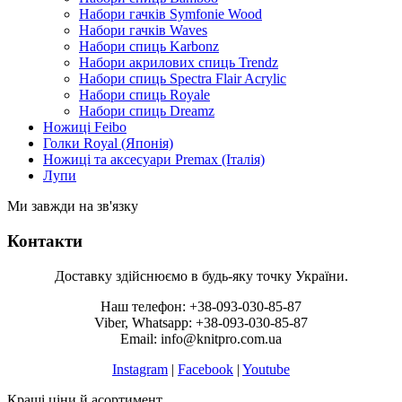
Набори гачків Symfonie Wood
Набори гачків Waves
Набори спиць Karbonz
Набори акрилових спиць Trendz
Набори спиць Spectra Flair Acrylic
Набори спиць Royale
Набори спиць Dreamz
Ножиці Feibo
Голки Royal (Японія)
Ножиці та аксесуари Premax (Італія)
Лупи
Ми завжди на зв'язку
Контакти
Доставку здійснюємо в будь-яку точку України.
Наш телефон: +38-093-030-85-87
Viber, Whatsapp: +38-093-030-85-87
Email: info@knitpro.com.ua
Instagram
|
Facebook
|
Youtube
Кращі ціни й асортимент