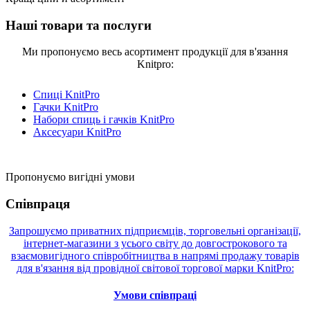
Наші товари та послуги
Ми пропонуємо весь асортимент продукції для в'язання
Knitpro:
Спиці KnitPro
Гачки KnitPro
Набори спиць і гачків KnitPro
Аксесуари KnitPro
Пропонуємо вигідні умови
Співпраця
Запрошуємо приватних підприємців, торговельні організації,
інтернет-магазини з усього світу до довгострокового та
взаємовигідного співробітництва в напрямі продажу товарів
для в'язання від провідної світової торгової марки KnitPro:
Умови співпраці