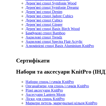
Дерев’яні спиці Symfonie Wood
Дерев'яні спиці Symfonie Dreamz
Дерев’яні спиці Denim
Дерев’яні спиці Jadore Cubics
Дерев’яні спиці Cubics
Дерев’яні спиці Ginger
Дерев’яні спиці Basix Birch Wood
Бамбукові спиці Bamboo
Акрилові спиці Trendz
Акрилові спиці Spectra Flair Acrylic
Алюмінієві спиці Basix Aluminium KnitPro
Сертифікати
Набори та аксесуари KnitPro (ІНД
Набори спиць і гачків KnitPro
Органайзери для спиць і гачків KnitPro
Різні аксесуари KnitPro
Аксесуари Lantern Moon
Ліски для спиць KnitPro
Маркери петель, маркувальні кільця KnitPro