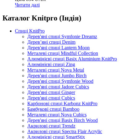
Читати далі
Каталог Knitpro (Індія)
Спиці KnitPro
Дерев'яні спиці Symfonie Dreamz
Дерев’яні спиці Denim
Дерев'яні спиці Lantern Moon
Металеві спиці Mindful Collection
Алюмінієві спиці Basix Aluminium KnitPro
Алюмінієві спиці Zing
Металеві спиці Nova Metal
Дерев'яні спиці Jumbo Birch
Дерев'яні спиці Symfonie Wood
Дерев'яні спиці Jadore Cubics
Дерев'яні спиці Ginger
Дерев'яні спиці Cubics
Карбонові спиці Karbonz KnitPro
Бамбукові спиці Bamboo
Металеві спиці Nova Cubics
Дерев'яні спиці Basix Birch Wood
Акрилові спиці Trendz
Акрилові спиці Spectra Flair Acrylic
Алюмінієві спиці SmartStix