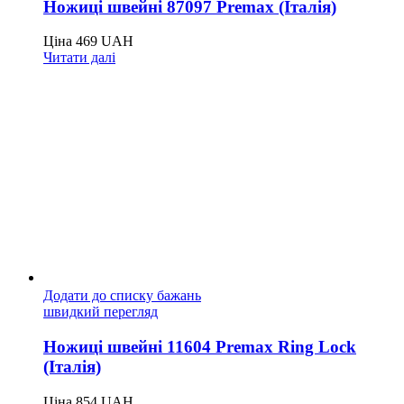
Ножиці швейні 87097 Premax (Італія)
Ціна
469
UAH
Читати далі
Додати до списку бажань
швидкий перегляд
Ножиці швейні 11604 Premax Ring Lock
(Італія)
Ціна
854
UAH