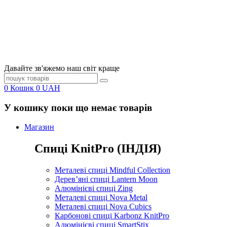
Давайте зв'яжемо наш світ краще
0
Кошик
0
UAH
У кошику поки що немає товарів
Магазин
Спиці KnitPro (ІНДІЯ)
Металеві спиці Mindful Collection
Дерев’яні спиці Lantern Moon
Алюмінієві спиці Zing
Металеві спиці Nova Metal
Металеві спиці Nova Cubics
Карбонові спиці Karbonz KnitPro
Алюмінієві спиці SmartStix