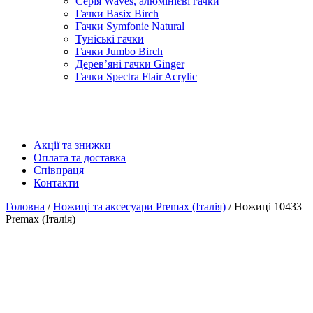
Серія Waves, алюмінієві гачки
Гачки Basix Birch
Гачки Symfonie Natural
Туніські гачки
Гачки Jumbo Birch
Дерев’яні гачки Ginger
Гачки Spectra Flair Acrylic
Акції та знижки
Оплата та доставка
Співпраця
Контакти
Головна
/
Ножиці та аксесуари Premax (Італія)
/ Ножиці 10433
Premax (Італія)