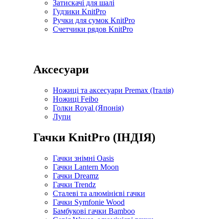
Затискачі для шалі
Гудзики KnitPro
Ручки для сумок KnitPro
Счетчики рядов KnitPro
Аксесуари
Ножиці та аксесуари Premax (Італія)
Ножиці Feibo
Голки Royal (Японія)
Лупи
Гачки KnitPro (ІНДІЯ)
Гачки знімні Oasis
Гачки Lantern Moon
Гачки Dreamz
Гачки Trendz
Сталеві та алюмінієві гачки
Гачки Symfonie Wood
Бамбукові гачки Bamboo