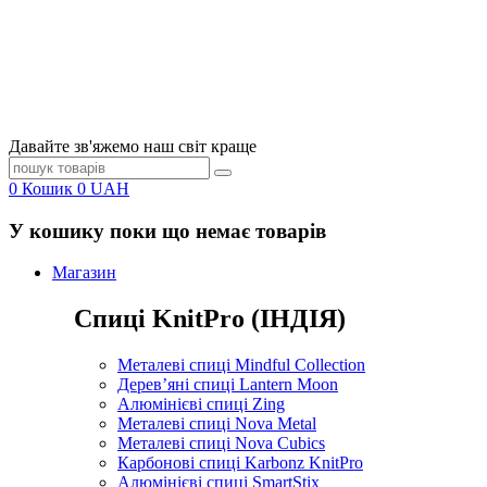
Давайте зв'яжемо наш світ краще
0
Кошик
0
UAH
У кошику поки що немає товарів
Магазин
Спиці KnitPro (ІНДІЯ)
Металеві спиці Mindful Collection
Дерев’яні спиці Lantern Moon
Алюмінієві спиці Zing
Металеві спиці Nova Metal
Металеві спиці Nova Cubics
Карбонові спиці Karbonz KnitPro
Алюмінієві спиці SmartStix