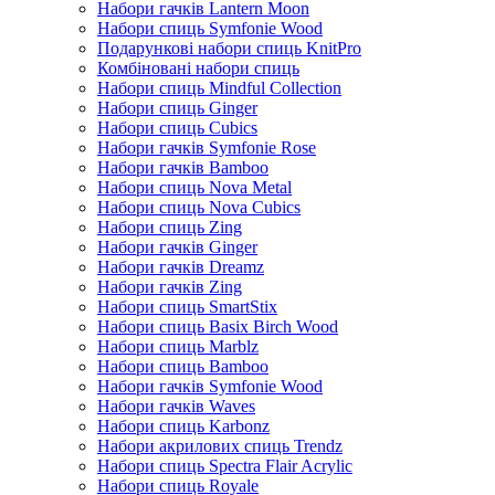
Набори гачків Lantern Moon
Набори спиць Symfonie Wood
Подарункові набори спиць KnitPro
Комбіновані набори спиць
Набори спиць Mindful Collection
Набори спиць Ginger
Набори спиць Cubics
Набори гачків Symfonie Rose
Набори гачків Bamboo
Набори спиць Nova Metal
Набори спиць Nova Cubics
Набори спиць Zing
Набори гачків Ginger
Набори гачків Dreamz
Набори гачків Zing
Набори спиць SmartStix
Набори спиць Basix Birch Wood
Набори спиць Marblz
Набори спиць Bamboo
Набори гачків Symfonie Wood
Набори гачків Waves
Набори спиць Karbonz
Набори акрилових спиць Trendz
Набори спиць Spectra Flair Acrylic
Набори спиць Royale