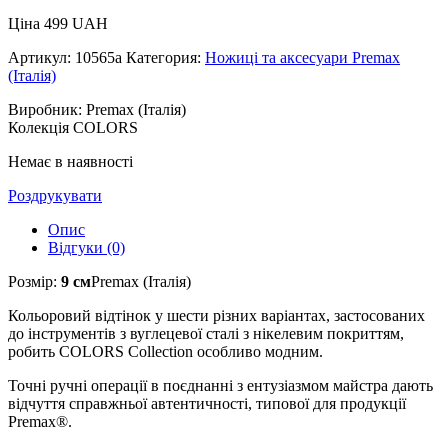
Ціна
499
UAH
Артикул:
10565a
Категория:
Ножиці та аксесуари Premax
(Італія)
Виробник: Premax (Італія)
Колекція COLORS
Немає в наявності
Роздрукувати
Опис
Відгуки (0)
Розмір:
9 см
Premax (Італія)
Кольоровий відтінок у шести різних варіантах, застосованих
до інструментів з вуглецевої сталі з нікелевим покриттям,
робить COLORS Collection особливо модним.
Точні ручні операції в поєднанні з ентузіазмом майстра дають
відчуття справжньої автентичності, типової для продукції
Premax®.