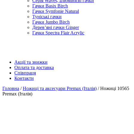
Серія Waves, алюмінієві гачки
Гачки Basix Birch
Гачки Symfonie Natural
Туніські гачки
Гачки Jumbo Birch
Дерев’яні гачки Ginger
Гачки Spectra Flair Acrylic
Акції та знижки
Оплата та доставка
Співпраця
Контакти
Головна
/
Ножиці та аксесуари Premax (Італія)
/ Ножиці 10565
Premax (Італія)