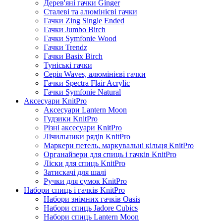
Дерев'яні гачки Ginger
Сталеві та алюмінієві гачки
Гачки Zing Single Ended
Гачки Jumbo Birch
Гачки Symfonie Wood
Гачки Trendz
Гачки Basix Birch
Туніські гачки
Серія Waves, алюмінієві гачки
Гачки Spectra Flair Acrylic
Гачки Symfonie Natural
Аксесуари KnitPro
Аксесуари Lantern Moon
Гудзики KnitPro
Різні аксесуари KnitPro
Лічильники рядів KnitPro
Маркери петель, маркувальні кільця KnitPro
Органайзери для спиць і гачків KnitPro
Ліски для спиць KnitPro
Затискачі для шалі
Ручки для сумок KnitPro
Набори спиць і гачків KnitPro
Набори знімних гачків Oasis
Набори спиць Jadore Cubics
Набори спиць Lantern Moon