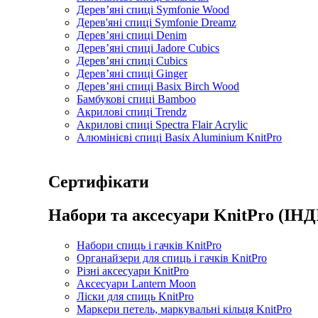
Дерев’яні спиці Symfonie Wood
Дерев'яні спиці Symfonie Dreamz
Дерев’яні спиці Denim
Дерев’яні спиці Jadore Cubics
Дерев’яні спиці Cubics
Дерев’яні спиці Ginger
Дерев’яні спиці Basix Birch Wood
Бамбукові спиці Bamboo
Акрилові спиці Trendz
Акрилові спиці Spectra Flair Acrylic
Алюмінієві спиці Basix Aluminium KnitPro
Сертифікати
Набори та аксесуари KnitPro (ІНД
Набори спиць і гачків KnitPro
Органайзери для спиць і гачків KnitPro
Різні аксесуари KnitPro
Аксесуари Lantern Moon
Ліски для спиць KnitPro
Маркери петель, маркувальні кільця KnitPro