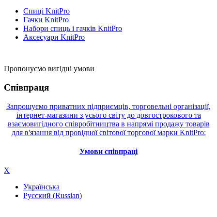
Спиці KnitPro
Гачки KnitPro
Набори спиць і гачків KnitPro
Аксесуари KnitPro
Пропонуємо вигідні умови
Співпраця
Запрошуємо приватних підприємців, торговельні організації,
інтернет-магазини з усього світу до довгострокового та
взаємовигідного співробітництва в напрямі продажу товарів
для в'язання від провідної світової торгової марки KnitPro:
Умови співпраці
X
Українська
Русский
(
Russian
)