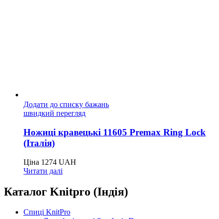
Додати до списку бажань
швидкий перегляд
Ножиці кравецькі 11605 Premax Ring Lock
(Італія)
Ціна
1274
UAH
Читати далі
Каталог Knitpro (Індія)
Спиці KnitPro