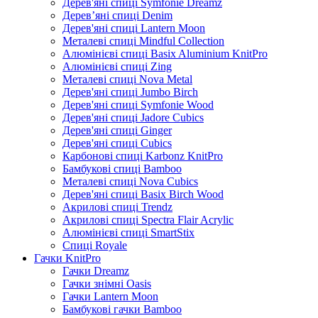
Дерев'яні спиці Symfonie Dreamz
Дерев’яні спиці Denim
Дерев'яні спиці Lantern Moon
Металеві спиці Mindful Collection
Алюмінієві спиці Basix Aluminium KnitPro
Алюмінієві спиці Zing
Металеві спиці Nova Metal
Дерев'яні спиці Jumbo Birch
Дерев'яні спиці Symfonie Wood
Дерев'яні спиці Jadore Cubics
Дерев'яні спиці Ginger
Дерев'яні спиці Cubics
Карбонові спиці Karbonz KnitPro
Бамбукові спиці Bamboo
Металеві спиці Nova Cubics
Дерев'яні спиці Basix Birch Wood
Акрилові спиці Trendz
Акрилові спиці Spectra Flair Acrylic
Алюмінієві спиці SmartStix
Спиці Royale
Гачки KnitPro
Гачки Dreamz
Гачки знімні Oasis
Гачки Lantern Moon
Бамбукові гачки Bamboo