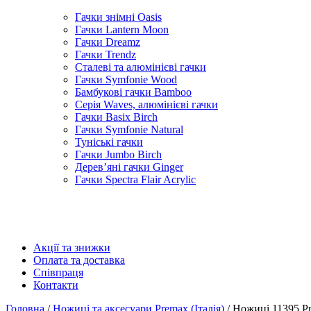
Гачки знімні Oasis
Гачки Lantern Moon
Гачки Dreamz
Гачки Trendz
Сталеві та алюмінієві гачки
Гачки Symfonie Wood
Бамбукові гачки Bamboo
Серія Waves, алюмінієві гачки
Гачки Basix Birch
Гачки Symfonie Natural
Туніські гачки
Гачки Jumbo Birch
Дерев’яні гачки Ginger
Гачки Spectra Flair Acrylic
Акції та знижки
Оплата та доставка
Співпраця
Контакти
Головна
/
Ножиці та аксесуари Premax (Італія)
/ Ножиці 11395 Pr