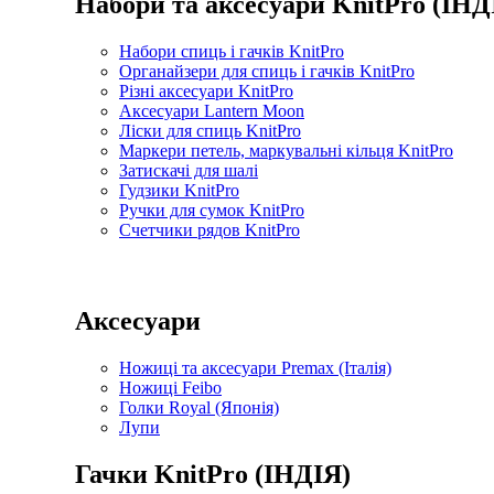
Набори та аксесуари KnitPro (ІНД
Набори спиць і гачків KnitPro
Органайзери для спиць і гачків KnitPro
Різні аксесуари KnitPro
Аксесуари Lantern Moon
Ліски для спиць KnitPro
Маркери петель, маркувальні кільця KnitPro
Затискачі для шалі
Гудзики KnitPro
Ручки для сумок KnitPro
Счетчики рядов KnitPro
Аксесуари
Ножиці та аксесуари Premax (Італія)
Ножиці Feibo
Голки Royal (Японія)
Лупи
Гачки KnitPro (ІНДІЯ)