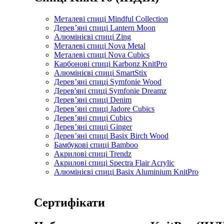
Металеві спиці Mindful Collection
Дерев’яні спиці Lantern Moon
Алюмінієві спиці Zing
Металеві спиці Nova Metal
Металеві спиці Nova Cubics
Карбонові спиці Karbonz KnitPro
Алюмінієві спиці SmartStix
Дерев’яні спиці Symfonie Wood
Дерев'яні спиці Symfonie Dreamz
Дерев’яні спиці Denim
Дерев’яні спиці Jadore Cubics
Дерев’яні спиці Cubics
Дерев’яні спиці Ginger
Дерев’яні спиці Basix Birch Wood
Бамбукові спиці Bamboo
Акрилові спиці Trendz
Акрилові спиці Spectra Flair Acrylic
Алюмінієві спиці Basix Aluminium KnitPro
Сертифікати