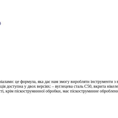
)
еріалами: це формула, яка дає нам змогу виробляти інструменти
 доступна у двох версіях: – вуглецева сталь C50, вкрита нікелем
ості, крім піскоструминної обробки, має піскоструминне оброблен