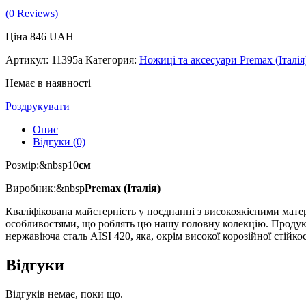
(
0
Reviews)
Ціна
846
UAH
Артикул:
11395a
Категория:
Ножиці та аксесуари Premax (Італія
Немає в наявності
Роздрукувати
Опис
Відгуки (0)
Розмір:&nbsp10
см
Виробник:&nbsp
Premax (Італія)
Кваліфікована майстерність у поєднанні з високоякісними мат
особливостями, що роблять цю нашу головну колекцію. Продукція
нержавіюча сталь AISI 420, яка, окрім високої корозійної стійк
Відгуки
Відгуків немає, поки що.