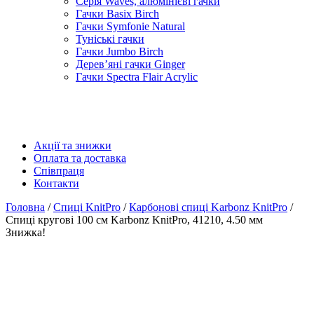
Серія Waves, алюмінієві гачки
Гачки Basix Birch
Гачки Symfonie Natural
Туніські гачки
Гачки Jumbo Birch
Дерев’яні гачки Ginger
Гачки Spectra Flair Acrylic
Акції та знижки
Оплата та доставка
Співпраця
Контакти
Головна
/
Спиці KnitPro
/
Карбонові спиці Karbonz KnitPro
/
Спиці кругові 100 см Karbonz KnitPro, 41210, 4.50 мм
Знижка!