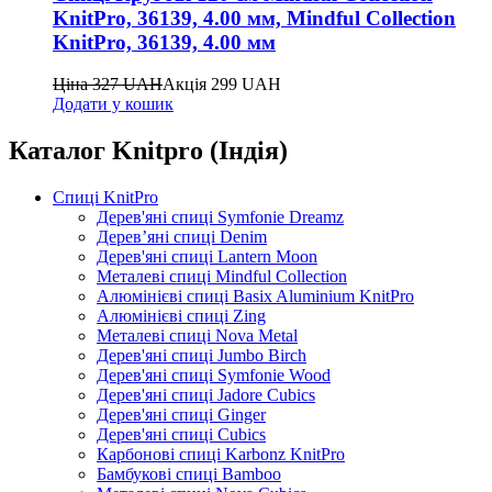
KnitPro, 36139, 4.00 мм, Mindful Collection
KnitPro, 36139, 4.00 мм
Ціна
327
UAH
Акція
299
UAH
Додати у кошик
Каталог Knitpro (Індія)
Спиці KnitPro
Дерев'яні спиці Symfonie Dreamz
Дерев’яні спиці Denim
Дерев'яні спиці Lantern Moon
Металеві спиці Mindful Collection
Алюмінієві спиці Basix Aluminium KnitPro
Алюмінієві спиці Zing
Металеві спиці Nova Metal
Дерев'яні спиці Jumbo Birch
Дерев'яні спиці Symfonie Wood
Дерев'яні спиці Jadore Cubics
Дерев'яні спиці Ginger
Дерев'яні спиці Cubics
Карбонові спиці Karbonz KnitPro
Бамбукові спиці Bamboo