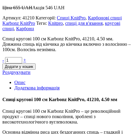
Ціна
655
UAH
Акція
546
UAH
Артикул:
41210
Категорії:
Спиці KnitPro
,
Карбонові спиці
Karbonz KnitPro
Теги:
Knitpro
,
спиці для в'язання
,
кругові
спиці
,
Карбонц
Спиці кругові 100 см Karbonz KnitPro, 41210, 4.50 мм.
Довжина спиць від кінчика до кінчика включно з волосінню –
100см. Волосінь незнімна.
-
+
Додати у кошик
Роздрукувати
Опис
Додаткова інформація
Спиці кругові 100 см Karbonz KnitPro, 41210, 4.50 мм
Спиці кругові 100 см Karbonz KnitPro – це революційний
продукт – спиці нового покоління, зроблені з
високотехнологічного вуглеволокна.
Основна відмінна риса цих бездоганних спиць – гладкий і