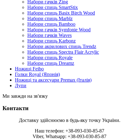
Набори гачків Zing
Набори спиць SmartStix
Набори спиць Basix Birch Wood
Набори спиць Marblz
Набори спиць Bamboo
Набори гачків Symfonie Wood
Набори гачків Waves
Набори спиць Karbonz
Набори акрилових спиць Trendz
Набори спиць Spectra Flair Acrylic
Набори спиць Royale
Набори спиць Dreamz
Ножиці Feibo
Голки Royal (Японія)
Ножиці та аксесуари Premax (Італія)
Лупи
Ми завжди на зв'язку
Контакти
Доставку здійснюємо в будь-яку точку України.
Наш телефон: +38-093-030-85-87
Viber, Whatsapp: +38-093-030-85-87