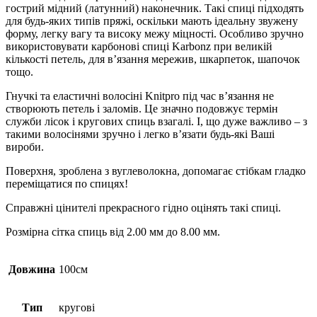
гострий мідний (латунний) наконечник. Такі спиці підходять
для будь-яких типів пряжі, оскільки мають ідеальну звужену
форму, легку вагу та високу межу міцності. Особливо зручно
використовувати карбонові спиці Karbonz при великій
кількості петель, для в’язання мережив, шкарпеток, шапочок
тощо.
Гнучкі та еластичні волосіні Knitpro під час в’язання не
створюють петель і заломів. Це значно подовжує термін
служби лісок і кругових спиць взагалі. І, що дуже важливо – з
такими волосінями зручно і легко в’язати будь-які Ваші
вироби.
Поверхня, зроблена з вуглеволокна, допомагає стібкам гладко
переміщатися по спицях!
Справжні цінителі прекрасного гідно оцінять такі спиці.
Розмірна сітка спиць від 2.00 мм до 8.00 мм.
Довжина
100см
Тип
кругові