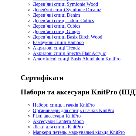
Дерев’яні спиці Symfonie Wood
Дерев'яні спиці Symfonie Dreamz
Дерев’яні спиці Denim
Дерев’яні спиці Jadore Cubics
Дерев’яні спиці Cubics
Дерев’яні спиці Ginger
Дерев’яні спиці Basix Birch Wood
Бамбукові спиці Bamboo
Акрилові спиці Trendz
Акрилові спиці Spectra Flair Acrylic
Алюмінієві спиці Basix Aluminium KnitPro
Сертифікати
Набори та аксесуари KnitPro (ІНД
Набори спиць і гачків KnitPro
Органайзери для спиць і гачків KnitPro
Різні аксесуари KnitPro
Аксесуари Lantern Moon
Ліски для спиць KnitPro
Маркери петель, маркувальні кільця KnitPro