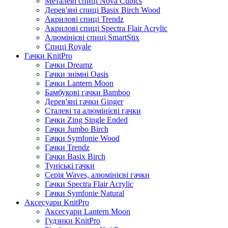
Металеві спиці Nova Cubics
Дерев'яні спиці Basix Birch Wood
Акрилові спиці Trendz
Акрилові спиці Spectra Flair Acrylic
Алюмінієві спиці SmartStix
Спиці Royale
Гачки KnitPro
Гачки Dreamz
Гачки знімні Oasis
Гачки Lantern Moon
Бамбукові гачки Bamboo
Дерев'яні гачки Ginger
Сталеві та алюмінієві гачки
Гачки Zing Single Ended
Гачки Jumbo Birch
Гачки Symfonie Wood
Гачки Trendz
Гачки Basix Birch
Туніські гачки
Серія Waves, алюмінієві гачки
Гачки Spectra Flair Acrylic
Гачки Symfonie Natural
Аксесуари KnitPro
Аксесуари Lantern Moon
Гудзики KnitPro