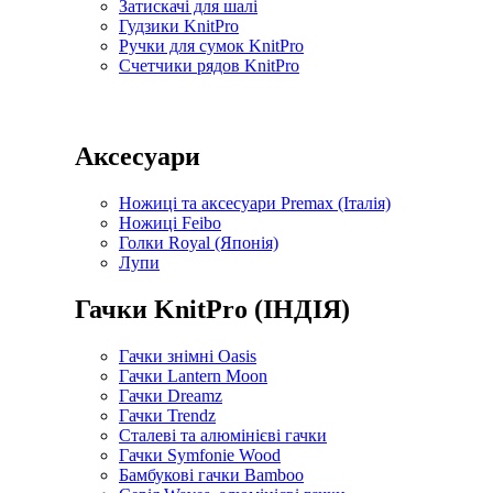
Затискачі для шалі
Гудзики KnitPro
Ручки для сумок KnitPro
Счетчики рядов KnitPro
Аксесуари
Ножиці та аксесуари Premax (Італія)
Ножиці Feibo
Голки Royal (Японія)
Лупи
Гачки KnitPro (ІНДІЯ)
Гачки знімні Oasis
Гачки Lantern Moon
Гачки Dreamz
Гачки Trendz
Сталеві та алюмінієві гачки
Гачки Symfonie Wood
Бамбукові гачки Bamboo