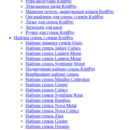
Різні аксесуари KnitPro
Лічильники рядів KnitPro
Маркери петель, маркувальні кільця KnitPro
Органайзери для спиць і гачків KnitPro
Ліски для спиць KnitPro
Затискачі для шалі
Ручки для сумок KnitPro
Набори спиць і гачків KnitPro
Набори знімних гачків Oasis
Набори спиць Jadore Cubics
Набори спиць Lantern Moon
Набори гачків Lantern Moon
Набори спиць Symfonie Wood
Подарункові набори спиць KnitPro
Комбіновані набори спиць
Набори спиць Mindful Collection
Набори спиць Ginger
Набори спиць Cubics
Набори гачків Symfonie Rose
Набори гачків Bamboo
Набори спиць Nova Metal
Набори спиць Nova Cubics
Набори спиць Zing
Набори гачків Ginger
Набори гачків Dreamz