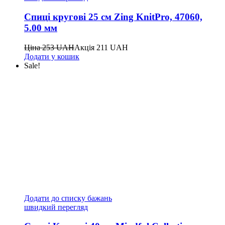
Спиці кругові 25 см Zing KnitPro, 47060,
5.00 мм
Ціна
253
UAH
Акція
211
UAH
Додати у кошик
Sale!
Додати до списку бажань
швидкий перегляд