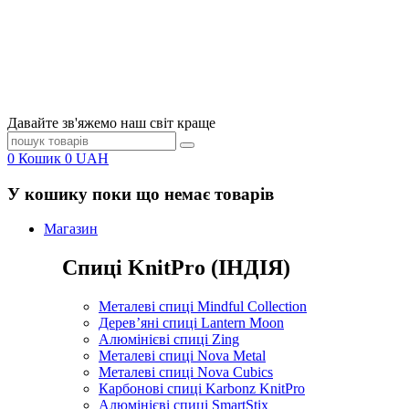
Давайте зв'яжемо наш світ краще
0
Кошик
0
UAH
У кошику поки що немає товарів
Магазин
Спиці KnitPro (ІНДІЯ)
Металеві спиці Mindful Collection
Дерев’яні спиці Lantern Moon
Алюмінієві спиці Zing
Металеві спиці Nova Metal
Металеві спиці Nova Cubics
Карбонові спиці Karbonz KnitPro
Алюмінієві спиці SmartStix