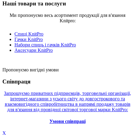
Наші товари та послуги
Ми пропонуємо весь асортимент продукції для в'язання
Knitpro:
Спиці KnitPro
Гачки KnitPro
Набори спиць і гачків KnitPro
Аксесуари KnitPro
Пропонуємо вигідні умови
Співпраця
Запрошуємо приватних підприємців, торговельні організації,
інтернет-магазини з усього світу до довгострокового та
взаємовигідного співробітництва в напрямі продажу товарів
для в'язання від провідної світової торгової марки KnitPro:
Умови співпраці
X