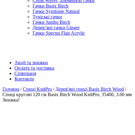
Серія Waves, алюмінієві гачки
Гачки Basix Birch
Гачки Symfonie Natural
Туніські гачки
Гачки Jumbo Birch
Дерев’яні гачки Ginger
Гачки Spectra Flair Acrylic
Акції та знижки
Оплата та доставка
Співпраця
Контакти
Головна
/
Спиці KnitPro
/
Дерев'яні спиці Basix Birch Wood
/
Спиці кругові 120 см Basix Birch Wood KnitPro, 35400, 3.00 мм
Знижка!