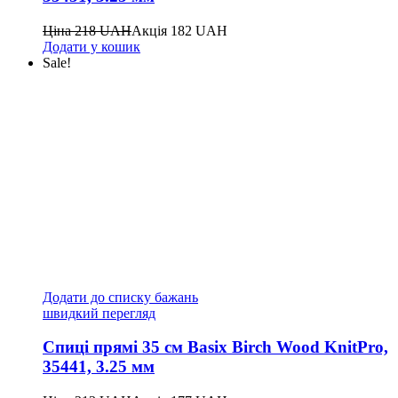
Ціна
218
UAH
Акція
182
UAH
Додати у кошик
Sale!
Додати до списку бажань
швидкий перегляд
Спиці прямі 35 см Basix Birch Wood KnitPro,
35441, 3.25 мм