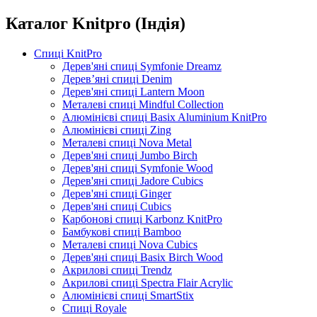
Каталог Knitpro (Індія)
Спиці KnitPro
Дерев'яні спиці Symfonie Dreamz
Дерев’яні спиці Denim
Дерев'яні спиці Lantern Moon
Металеві спиці Mindful Collection
Алюмінієві спиці Basix Aluminium KnitPro
Алюмінієві спиці Zing
Металеві спиці Nova Metal
Дерев'яні спиці Jumbo Birch
Дерев'яні спиці Symfonie Wood
Дерев'яні спиці Jadore Cubics
Дерев'яні спиці Ginger
Дерев'яні спиці Cubics
Карбонові спиці Karbonz KnitPro
Бамбукові спиці Bamboo
Металеві спиці Nova Cubics
Дерев'яні спиці Basix Birch Wood
Акрилові спиці Trendz
Акрилові спиці Spectra Flair Acrylic
Алюмінієві спиці SmartStix
Спиці Royale