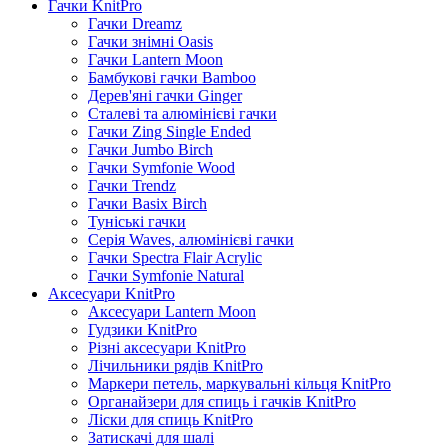
Гачки KnitPro
Гачки Dreamz
Гачки знімні Oasis
Гачки Lantern Moon
Бамбукові гачки Bamboo
Дерев'яні гачки Ginger
Сталеві та алюмінієві гачки
Гачки Zing Single Ended
Гачки Jumbo Birch
Гачки Symfonie Wood
Гачки Trendz
Гачки Basix Birch
Туніські гачки
Серія Waves, алюмінієві гачки
Гачки Spectra Flair Acrylic
Гачки Symfonie Natural
Аксесуари KnitPro
Аксесуари Lantern Moon
Гудзики KnitPro
Різні аксесуари KnitPro
Лічильники рядів KnitPro
Маркери петель, маркувальні кільця KnitPro
Органайзери для спиць і гачків KnitPro
Ліски для спиць KnitPro
Затискачі для шалі