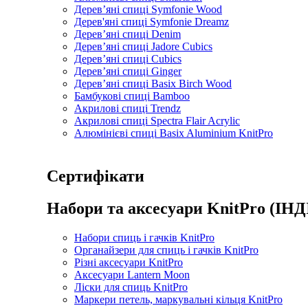
Дерев’яні спиці Symfonie Wood
Дерев'яні спиці Symfonie Dreamz
Дерев’яні спиці Denim
Дерев’яні спиці Jadore Cubics
Дерев’яні спиці Cubics
Дерев’яні спиці Ginger
Дерев’яні спиці Basix Birch Wood
Бамбукові спиці Bamboo
Акрилові спиці Trendz
Акрилові спиці Spectra Flair Acrylic
Алюмінієві спиці Basix Aluminium KnitPro
Сертифікати
Набори та аксесуари KnitPro (ІНД
Набори спиць і гачків KnitPro
Органайзери для спиць і гачків KnitPro
Різні аксесуари KnitPro
Аксесуари Lantern Moon
Ліски для спиць KnitPro
Маркери петель, маркувальні кільця KnitPro