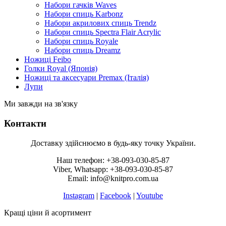
Набори гачків Waves
Набори спиць Karbonz
Набори акрилових спиць Trendz
Набори спиць Spectra Flair Acrylic
Набори спиць Royale
Набори спиць Dreamz
Ножиці Feibo
Голки Royal (Японія)
Ножиці та аксесуари Premax (Італія)
Лупи
Ми завжди на зв'язку
Контакти
Доставку здійснюємо в будь-яку точку України.
Наш телефон: +38-093-030-85-87
Viber, Whatsapp: +38-093-030-85-87
Email: info@knitpro.com.ua
Instagram
|
Facebook
|
Youtube
Кращі ціни й асортимент