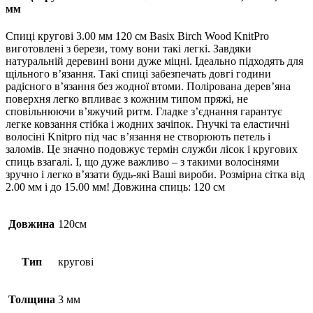
мм
Спиці кругові 3.00 мм 120 см Basix Birch Wood KnitPro
виготовлені з берези, тому вони такі легкі. Завдяки
натуральній деревині вони дуже міцні. Ідеально підходять для
щільного в’язання. Такі спиці забезпечать довгі години
радісного в’язання без жодної втоми. Полірована дерев’яна
поверхня легко впливає з кожним типом пряжі, не
сповільнюючи в’яжучий ритм. Гладке з’єднання гарантує
легке ковзання стібка і жодних зачіпок. Гнучкі та еластичні
волосіні Knitpro під час в’язання не створюють петель і
заломів. Це значно подовжує термін служби лісок і кругових
спиць взагалі. І, що дуже важливо – з такими волосінями
зручно і легко в’язати будь-які Ваші вироби. Розмірна сітка від
2.00 мм і до 15.00 мм! Довжина спиць: 120 см
Довжина
120см
Тип
кругові
Толщина
3 мм