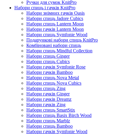
Ручки для сумок KnitPro
Набори спиць і гачків KnitPro
Набори знімних гачків Oasis
Набори спиць Jadore Cubics
Набори спиць Lantern Moon
Набори гачків Lantern Moon
Набори спиць Symfonie Wood
Подарункові набори спиць KnitPro
Комбіновані набори спиць
Набори спиць Mindful Collection
Набори спиць Ginger
Набори спиць Cubics
Набори гачків Symfonie Rose
Набори гачків Bamboo
Набори спиць Nova Metal
Набори спиць Nova Cubics
Набори спиць Zing
Набори гачків Ginger
Набори гачків Dreamz
Набори гачків Zing
Набори спиць SmartStix
Набори спиць Basix Birch Wood
Набори спиць Marblz
Набори спиць Bamboo
Набори гачків Symfonie Wood