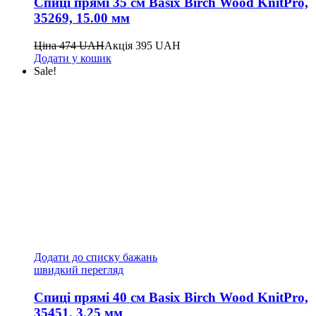
Спиці прямі 35 см Basix Birch Wood KnitPro,
35269, 15.00 мм
Ціна
474
UAH
Акція
395
UAH
Додати у кошик
Sale!
Додати до списку бажань
швидкий перегляд
Спиці прямі 40 см Basix Birch Wood KnitPro,
35451, 3.25 мм