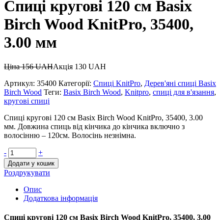
Спиці кругові 120 см Basix
Birch Wood KnitPro, 35400,
3.00 мм
Ціна
156
UAH
Акція
130
UAH
Артикул:
35400
Категорії:
Спиці KnitPro
,
Дерев'яні спиці Basix
Birch Wood
Теги:
Basix Birch Wood
,
Knitpro
,
спиці для в'язання
,
кругові спиці
Спиці кругові 120 см Basix Birch Wood KnitPro, 35400, 3.00
мм. Довжина спиць від кінчика до кінчика включно з
волосінню – 120см. Волосінь незнімна.
-
+
Додати у кошик
Роздрукувати
Опис
Додаткова інформація
Спиці кругові 120 см Basix Birch Wood KnitPro, 35400, 3.00