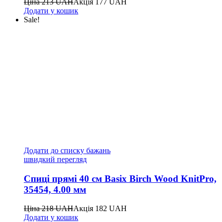
Ціна
213
UAH
Акція
177
UAH
Додати у кошик
Sale!
Додати до списку бажань
швидкий перегляд
Спиці прямі 40 см Basix Birch Wood KnitPro,
35454, 4.00 мм
Ціна
218
UAH
Акція
182
UAH
Додати у кошик