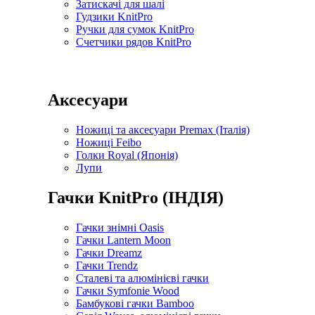
Затискачі для шалі
Гудзики KnitPro
Ручки для сумок KnitPro
Счетчики рядов KnitPro
Аксесуари
Ножиці та аксесуари Premax (Італія)
Ножиці Feibo
Голки Royal (Японія)
Лупи
Гачки KnitPro (ІНДІЯ)
Гачки знімні Oasis
Гачки Lantern Moon
Гачки Dreamz
Гачки Trendz
Сталеві та алюмінієві гачки
Гачки Symfonie Wood
Бамбукові гачки Bamboo