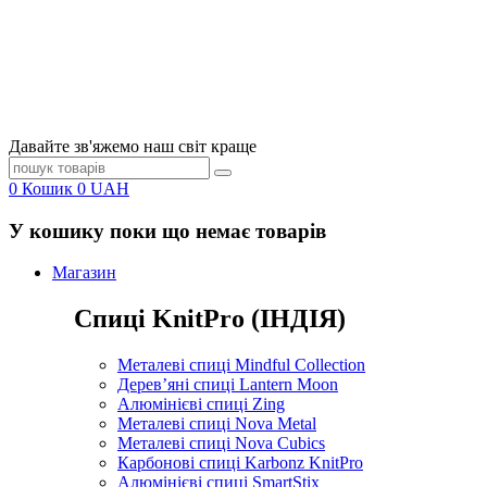
Давайте зв'яжемо наш світ краще
0
Кошик
0
UAH
У кошику поки що немає товарів
Магазин
Спиці KnitPro (ІНДІЯ)
Металеві спиці Mindful Collection
Дерев’яні спиці Lantern Moon
Алюмінієві спиці Zing
Металеві спиці Nova Metal
Металеві спиці Nova Cubics
Карбонові спиці Karbonz KnitPro
Алюмінієві спиці SmartStix