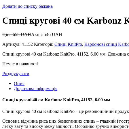
Додати до списку бажань
Спиці кругові 40 см Karbonz K
Ціна
655
UAH
Акція
546
UAH
Артикул:
41152
Категорії:
Спиці KnitPro
,
Карбонові спиці Karbo
Спиці кругові 40 см Karbonz KnitPro, 41152, 6.00 мм. Довжина 
Немає в наявності
Роздрукувати
Опис
Додаткова інформація
Спиці кругові 40 см Karbonz KnitPro, 41152, 6.00 мм
Спиці кругові 40 см Karbonz KnitPro – це революційний продукт
Основна відмінна риса цих бездоганних спиць – гладкий і гостр
легку вагу та високу межу міцності. Особливо зручно використ