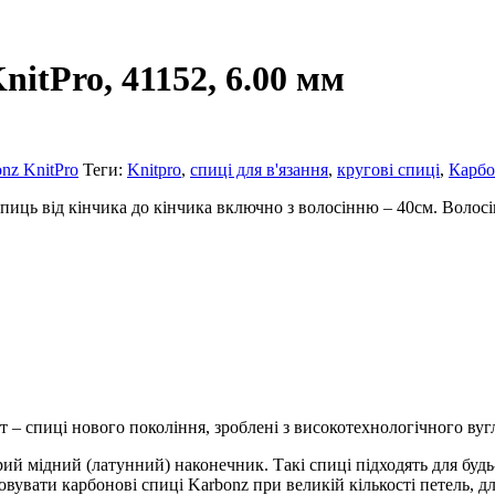
nitPro, 41152, 6.00 мм
nz KnitPro
Теги:
Knitpro
,
спиці для в'язання
,
кругові спиці
,
Карб
спиць від кінчика до кінчика включно з волосінню – 40см. Волосі
 – спиці нового покоління, зроблені з високотехнологічного вуг
ий мідний (латунний) наконечник. Такі спиці підходять для будь
овувати карбонові спиці Karbonz при великій кількості петель, 