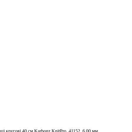
ці кругові 40 см Karbonz KnitPro, 41152, 6.00 мм