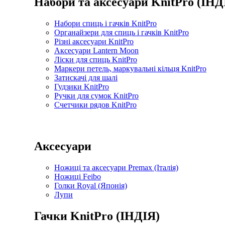
Набори та аксесуари KnitPro (ІНД
Набори спиць і гачків KnitPro
Органайзери для спиць і гачків KnitPro
Різні аксесуари KnitPro
Аксесуари Lantern Moon
Ліски для спиць KnitPro
Маркери петель, маркувальні кільця KnitPro
Затискачі для шалі
Гудзики KnitPro
Ручки для сумок KnitPro
Счетчики рядов KnitPro
Аксесуари
Ножиці та аксесуари Premax (Італія)
Ножиці Feibo
Голки Royal (Японія)
Лупи
Гачки KnitPro (ІНДІЯ)