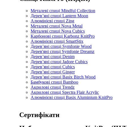
Металеві спиці Mindful Collection
Дерев’яні спиці Lantern Moon
Алюмінієві спиці Zing
Металеві спиці Nova Metal
Металеві спиці Nova Cubics
Карбонові спиці Karbonz KnitPro
Алюмінієві спиці SmartStix
Дерев’яні спиці Symfonie Wood
Дерев'яні спиці Symfonie Dreamz
Дерев’яні спиці Denim
Дерев’яні спиці Jadore Cubics
Дерев’яні спиці Cubics
Дерев’яні спиці Ginger
Дерев’яні спиці Basix Birch Wood
Бамбукові спиці Bamboo
Акрилові спиці Trendz
Акрилові спиці Spectra Flair Acrylic
Алюмінієві спиці Basix Aluminium KnitPro
Сертифікати