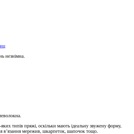
онц
нь незнімна.
леволокна.
-яких типів пряжі, оскільки мають ідеальну звужену форму,
для в’язання мережив, шкарпеток, шапочок тощо.