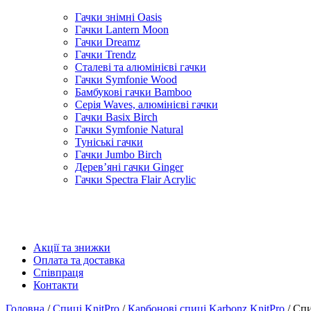
Гачки знімні Oasis
Гачки Lantern Moon
Гачки Dreamz
Гачки Trendz
Сталеві та алюмінієві гачки
Гачки Symfonie Wood
Бамбукові гачки Bamboo
Серія Waves, алюмінієві гачки
Гачки Basix Birch
Гачки Symfonie Natural
Туніські гачки
Гачки Jumbo Birch
Дерев’яні гачки Ginger
Гачки Spectra Flair Acrylic
Акції та знижки
Оплата та доставка
Співпраця
Контакти
Головна
/
Спиці KnitPro
/
Карбонові спиці Karbonz KnitPro
/ Спи