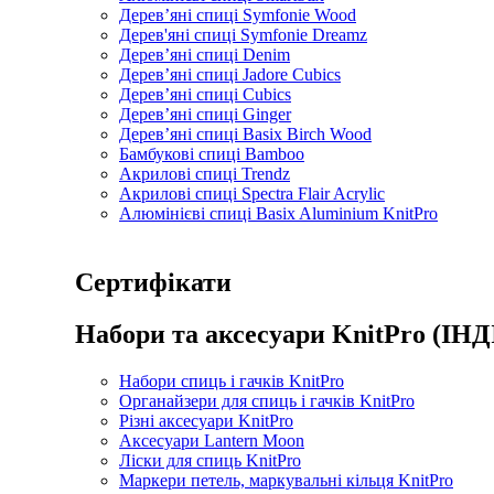
Дерев’яні спиці Symfonie Wood
Дерев'яні спиці Symfonie Dreamz
Дерев’яні спиці Denim
Дерев’яні спиці Jadore Cubics
Дерев’яні спиці Cubics
Дерев’яні спиці Ginger
Дерев’яні спиці Basix Birch Wood
Бамбукові спиці Bamboo
Акрилові спиці Trendz
Акрилові спиці Spectra Flair Acrylic
Алюмінієві спиці Basix Aluminium KnitPro
Сертифікати
Набори та аксесуари KnitPro (ІНД
Набори спиць і гачків KnitPro
Органайзери для спиць і гачків KnitPro
Різні аксесуари KnitPro
Аксесуари Lantern Moon
Ліски для спиць KnitPro
Маркери петель, маркувальні кільця KnitPro