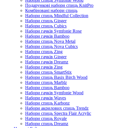
Набори спиць Symfonie Wood
Подарункові набори спиць KnitPro
Комбіновані набори спиць
Набори спиць Mindful Collection
Набори спиць Ginger
Набори спиць Cubics
Набори гачків Symfonie Rose
Набори гачків Bamboo
Набори спиць Nova Metal
Набори спиць Nova Cubics
Набори спиць Zing
Набори гачків Ginger
Набори гачків Dreamz
Набори гачків Zing
Набори спиць SmartStix
Набори спиць Basix Birch Wood
Набори спиць Marblz
Набори спиць Bamboo
Набори гачків Symfonie Wood
Набори гачків Waves
Набори спиць Karbonz
Набори акрилових спиць Trendz
Набори спиць Spectra Flair Acrylic
Набори спиць Royale
Набори спиць Dreamz