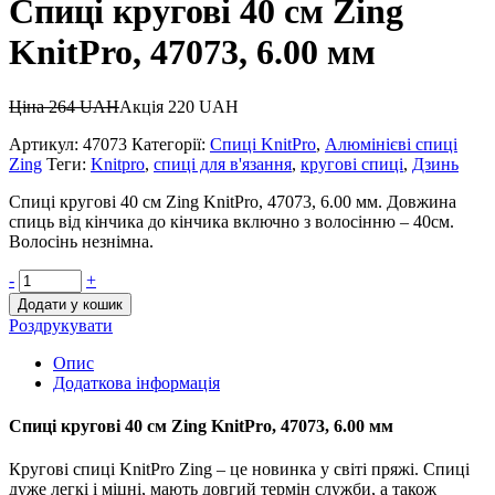
Спиці кругові 40 см Zing
KnitPro, 47073, 6.00 мм
Ціна
264
UAH
Акція
220
UAH
Артикул:
47073
Категорії:
Спиці KnitPro
,
Алюмінієві спиці
Zing
Теги:
Knitpro
,
спиці для в'язання
,
кругові спиці
,
Дзинь
Спиці кругові 40 см Zing KnitPro, 47073, 6.00 мм. Довжина
спиць від кінчика до кінчика включно з волосінню – 40см.
Волосінь незнімна.
-
+
Додати у кошик
Роздрукувати
Опис
Додаткова інформація
Спиці кругові 40 см Zing KnitPro, 47073, 6.00 мм
Кругові спиці KnitPro Zing – це новинка у світі пряжі. Спиці
дуже легкі і міцні, мають довгий термін служби, а також