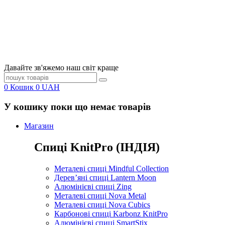
Давайте зв'яжемо наш світ краще
0
Кошик
0
UAH
У кошику поки що немає товарів
Магазин
Спиці KnitPro (ІНДІЯ)
Металеві спиці Mindful Collection
Дерев’яні спиці Lantern Moon
Алюмінієві спиці Zing
Металеві спиці Nova Metal
Металеві спиці Nova Cubics
Карбонові спиці Karbonz KnitPro
Алюмінієві спиці SmartStix