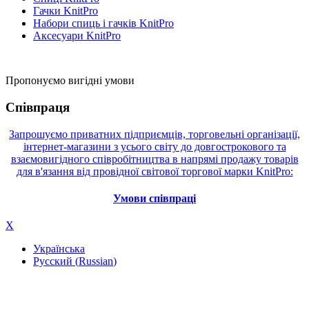
Гачки KnitPro
Набори спиць і гачків KnitPro
Аксесуари KnitPro
Пропонуємо вигідні умови
Співпраця
Запрошуємо приватних підприємців, торговельні організації,
інтернет-магазини з усього світу до довгострокового та
взаємовигідного співробітництва в напрямі продажу товарів
для в'язання від провідної світової торгової марки KnitPro:
Умови співпраці
X
Українська
Русский
(
Russian
)