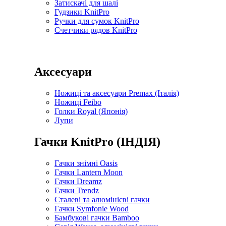
Затискачі для шалі
Гудзики KnitPro
Ручки для сумок KnitPro
Счетчики рядов KnitPro
Аксесуари
Ножиці та аксесуари Premax (Італія)
Ножиці Feibo
Голки Royal (Японія)
Лупи
Гачки KnitPro (ІНДІЯ)
Гачки знімні Oasis
Гачки Lantern Moon
Гачки Dreamz
Гачки Trendz
Сталеві та алюмінієві гачки
Гачки Symfonie Wood
Бамбукові гачки Bamboo