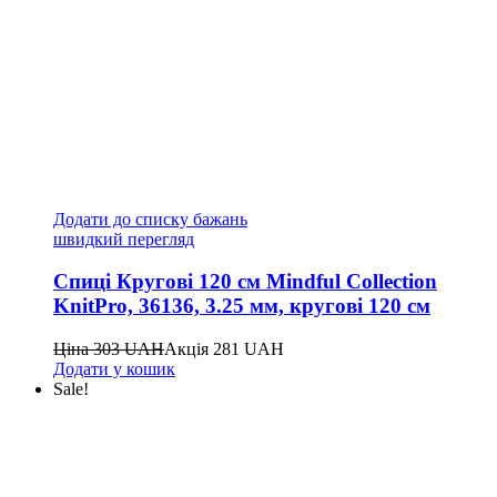
Додати до списку бажань
швидкий перегляд
Спиці Кругові 120 см Mindful Collection
KnitPro, 36136, 3.25 мм, кругові 120 см
Ціна
303
UAH
Акція
281
UAH
Додати у кошик
Sale!