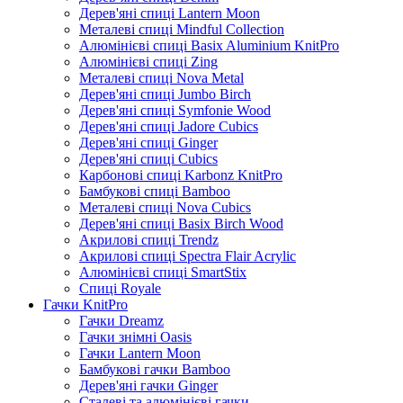
Дерев'яні спиці Lantern Moon
Металеві спиці Mindful Collection
Алюмінієві спиці Basix Aluminium KnitPro
Алюмінієві спиці Zing
Металеві спиці Nova Metal
Дерев'яні спиці Jumbo Birch
Дерев'яні спиці Symfonie Wood
Дерев'яні спиці Jadore Cubics
Дерев'яні спиці Ginger
Дерев'яні спиці Cubics
Карбонові спиці Karbonz KnitPro
Бамбукові спиці Bamboo
Металеві спиці Nova Cubics
Дерев'яні спиці Basix Birch Wood
Акрилові спиці Trendz
Акрилові спиці Spectra Flair Acrylic
Алюмінієві спиці SmartStix
Спиці Royale
Гачки KnitPro
Гачки Dreamz
Гачки знімні Oasis
Гачки Lantern Moon
Бамбукові гачки Bamboo
Дерев'яні гачки Ginger
Сталеві та алюмінієві гачки