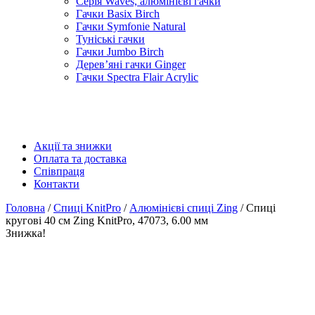
Серія Waves, алюмінієві гачки
Гачки Basix Birch
Гачки Symfonie Natural
Туніські гачки
Гачки Jumbo Birch
Дерев’яні гачки Ginger
Гачки Spectra Flair Acrylic
Акції та знижки
Оплата та доставка
Співпраця
Контакти
Головна
/
Спиці KnitPro
/
Алюмінієві спиці Zing
/ Спиці
кругові 40 см Zing KnitPro, 47073, 6.00 мм
Знижка!