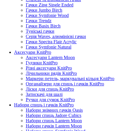
Гачки Zing Single Ended
Гачки Jumbo Birch
Гачки Symfonie Wood
Гачки Trendz
Гачки Basix Birch
Туніські гачки
Серія Waves, алюмінієві гачки
Гачки Spectra Flair Acrylic
Гачки Symfonie Natural
Аксесуари KnitPro
Аксесуари Lantern Moon
Гудзики KnitPro
Різні аксесуари KnitPro
Лічильники рядів KnitPro
Маркери петель, маркувальні кільця KnitPro
Органайзери для спиць і гачків KnitPro
Ліски для спиць KnitPro
Затискачі для шалі
Ручки для сумок KnitPro
Набори спиць і гачків KnitPro
Набори знімних гачків Oasis
Набори спиць Jadore Cubics
Набори спиць Lantern Moon
Набори гачків Lantern Moon