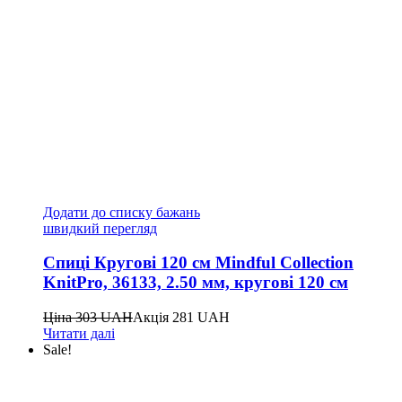
Додати до списку бажань
швидкий перегляд
Спиці Кругові 120 см Mindful Collection
KnitPro, 36133, 2.50 мм, кругові 120 см
Ціна
303
UAH
Акція
281
UAH
Читати далі
Sale!