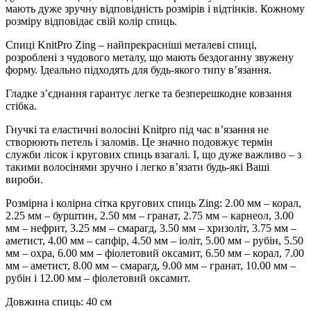
мають дуже зручну відповідність розмірів і відтінків. Кожному
розміру відповідає свій колір спиць.
Спиці KnitPro Zing – найпрекрасніші металеві спиці,
розроблені з чудового металу, що мають бездоганну звужену
форму. Ідеально підходять для будь-якого типу в’язання.
Гладке з’єднання гарантує легке та безперешкодне ковзання
стібка.
Гнучкі та еластичні волосіні Knitpro під час в’язання не
створюють петель і заломів. Це значно подовжує термін
служби лісок і кругових спиць взагалі. І, що дуже важливо – з
такими волосінями зручно і легко в’язати будь-які Ваші
вироби.
Розмірна і колірна сітка кругових спиць Zing: 2.00 мм – корал,
2.25 мм – бурштин, 2.50 мм – гранат, 2.75 мм – карнеол, 3.00
мм – нефрит, 3.25 мм – смарагд, 3.50 мм – хризоліт, 3.75 мм –
аметист, 4.00 мм – сапфір, 4.50 мм – іоліт, 5.00 мм – рубін, 5.50
мм – охра, 6.00 мм – фіолетовий оксамит, 6.50 мм – корал, 7.00
мм – аметист, 8.00 мм – смарагд, 9.00 мм – гранат, 10.00 мм –
рубін і 12.00 мм – фіолетовий оксамит.
Довжина спиць: 40 см