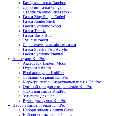
Бамбукові гачки Bamboo
Дерев'яні гачки Ginger
Сталеві та алюмінієві гачки
Гачки Zing Single Ended
Гачки Jumbo Birch
Гачки Symfonie Wood
Гачки Trendz
Гачки Basix Birch
Туніські гачки
Серія Waves, алюмінієві гачки
Гачки Spectra Flair Acrylic
Гачки Symfonie Natural
Аксесуари KnitPro
Аксесуари Lantern Moon
Гудзики KnitPro
Різні аксесуари KnitPro
Лічильники рядів KnitPro
Маркери петель, маркувальні кільця KnitPro
Органайзери для спиць і гачків KnitPro
Ліски для спиць KnitPro
Затискачі для шалі
Ручки для сумок KnitPro
Набори спиць і гачків KnitPro
Набори знімних гачків Oasis
Набори спиць Jadore Cubics