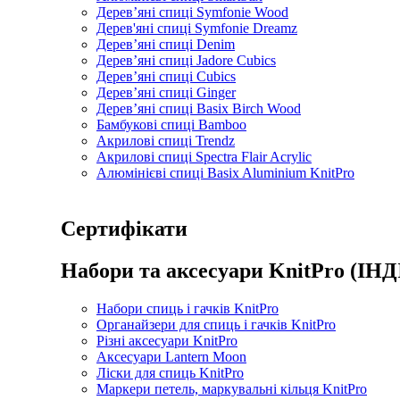
Дерев’яні спиці Symfonie Wood
Дерев'яні спиці Symfonie Dreamz
Дерев’яні спиці Denim
Дерев’яні спиці Jadore Cubics
Дерев’яні спиці Cubics
Дерев’яні спиці Ginger
Дерев’яні спиці Basix Birch Wood
Бамбукові спиці Bamboo
Акрилові спиці Trendz
Акрилові спиці Spectra Flair Acrylic
Алюмінієві спиці Basix Aluminium KnitPro
Сертифікати
Набори та аксесуари KnitPro (ІНД
Набори спиць і гачків KnitPro
Органайзери для спиць і гачків KnitPro
Різні аксесуари KnitPro
Аксесуари Lantern Moon
Ліски для спиць KnitPro
Маркери петель, маркувальні кільця KnitPro