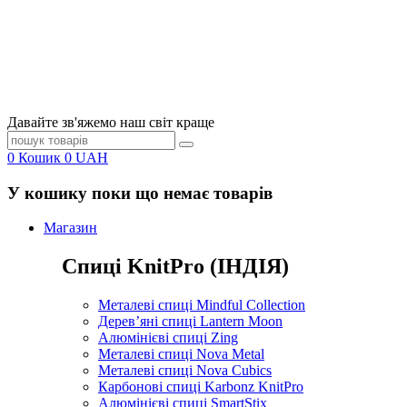
Давайте зв'яжемо наш світ краще
0
Кошик
0
UAH
У кошику поки що немає товарів
Магазин
Спиці KnitPro (ІНДІЯ)
Металеві спиці Mindful Collection
Дерев’яні спиці Lantern Moon
Алюмінієві спиці Zing
Металеві спиці Nova Metal
Металеві спиці Nova Cubics
Карбонові спиці Karbonz KnitPro
Алюмінієві спиці SmartStix