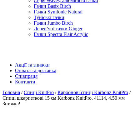
Серія Waves, алюмінієві гачки
Гачки Basix Birch
Гачки Symfonie Natural
Туніські гачки
Гачки Jumbo Birch
Дерев’яні гачки Ginger
Гачки Spectra Flair Acrylic
Акції та знижки
Оплата та доставка
Співпраця
Контакти
Головна
/
Спиці KnitPro
/
Карбонові спиці Karbonz KnitPro
/
Спиці шкарпеткові 15 см Karbonz KnitPro, 41114, 4.50 мм
Знижка!