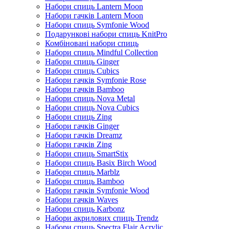
Набори спиць Lantern Moon
Набори гачків Lantern Moon
Набори спиць Symfonie Wood
Подарункові набори спиць KnitPro
Комбіновані набори спиць
Набори спиць Mindful Collection
Набори спиць Ginger
Набори спиць Cubics
Набори гачків Symfonie Rose
Набори гачків Bamboo
Набори спиць Nova Metal
Набори спиць Nova Cubics
Набори спиць Zing
Набори гачків Ginger
Набори гачків Dreamz
Набори гачків Zing
Набори спиць SmartStix
Набори спиць Basix Birch Wood
Набори спиць Marblz
Набори спиць Bamboo
Набори гачків Symfonie Wood
Набори гачків Waves
Набори спиць Karbonz
Набори акрилових спиць Trendz
Набори спиць Spectra Flair Acrylic