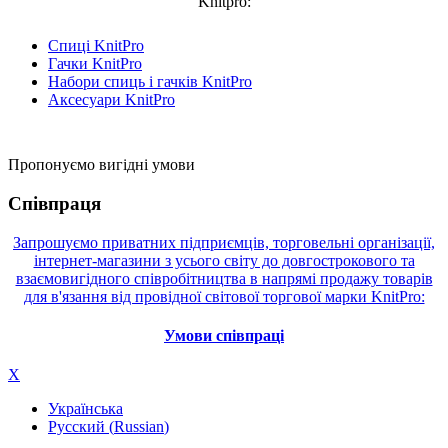
Knitpro:
Спиці KnitPro
Гачки KnitPro
Набори спиць і гачків KnitPro
Аксесуари KnitPro
Пропонуємо вигідні умови
Співпраця
Запрошуємо приватних підприємців, торговельні організації,
інтернет-магазини з усього світу до довгострокового та
взаємовигідного співробітництва в напрямі продажу товарів
для в'язання від провідної світової торгової марки KnitPro:
Умови співпраці
X
Українська
Русский
(
Russian
)