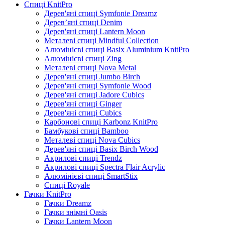
Спиці KnitPro
Дерев'яні спиці Symfonie Dreamz
Дерев’яні спиці Denim
Дерев'яні спиці Lantern Moon
Металеві спиці Mindful Collection
Алюмінієві спиці Basix Aluminium KnitPro
Алюмінієві спиці Zing
Металеві спиці Nova Metal
Дерев'яні спиці Jumbo Birch
Дерев'яні спиці Symfonie Wood
Дерев'яні спиці Jadore Cubics
Дерев'яні спиці Ginger
Дерев'яні спиці Cubics
Карбонові спиці Karbonz KnitPro
Бамбукові спиці Bamboo
Металеві спиці Nova Cubics
Дерев'яні спиці Basix Birch Wood
Акрилові спиці Trendz
Акрилові спиці Spectra Flair Acrylic
Алюмінієві спиці SmartStix
Спиці Royale
Гачки KnitPro
Гачки Dreamz
Гачки знімні Oasis
Гачки Lantern Moon