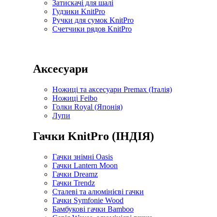
Затискачі для шалі
Гудзики KnitPro
Ручки для сумок KnitPro
Счетчики рядов KnitPro
Аксесуари
Ножиці та аксесуари Premax (Італія)
Ножиці Feibo
Голки Royal (Японія)
Лупи
Гачки KnitPro (ІНДІЯ)
Гачки знімні Oasis
Гачки Lantern Moon
Гачки Dreamz
Гачки Trendz
Сталеві та алюмінієві гачки
Гачки Symfonie Wood
Бамбукові гачки Bamboo