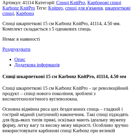
Артикул:
41114
Категорії:
Спиці KnitPro
,
Карбонові спиці
Karbonz KnitPro
Теги:
Knitpro
,
спиці для в'язання
,
шкарпеткові
спиці
,
Карбонц
Спиці шкарпеткові 15 см Karbonz KnitPro, 41114, 4.50 мм.
Комплект складається з 5 однакових спиць.
Немає в наявності
Роздрукувати
Опис
Додаткова інформація
Спиці шкарпеткові 15 см Karbonz KnitPro, 41114, 4.50 мм
Спиці шкарпеткові 15 см Karbonz KnitPro – це революційний
продукт – спиці нового покоління, зроблені з
високотехнологічного вуглеволокна.
Основна відмінна риса цих бездоганних спиць – гладкий і
гострий мідний (латунний) наконечник. Такі спиці підходять
для будь-яких типів пряжі, оскільки мають ідеальну звужену
форму, легку вагу та високу межу міцності. Особливо зручно
використовувати карбонові спиці Karbonz при великій