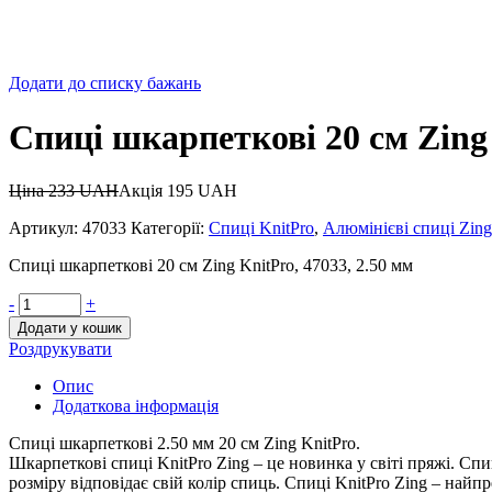
Додати до списку бажань
Спиці шкарпеткові 20 см Zing 
Ціна
233
UAH
Акція
195
UAH
Артикул:
47033
Категорії:
Спиці KnitPro
,
Алюмінієві спиці Zing
Спиці шкарпеткові 20 см Zing KnitPro, 47033, 2.50 мм
-
+
Додати у кошик
Роздрукувати
Опис
Додаткова інформація
Спиці шкарпеткові 2.50 мм 20 см Zing KnitPro.
Шкарпеткові спиці KnitPro Zing – це новинка у світі пряжі. Спи
розміру відповідає свій колір спиць. Спиці KnitPro Zing – найп