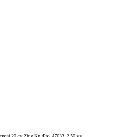
кові 20 см Zing KnitPro, 47033, 2.50 мм