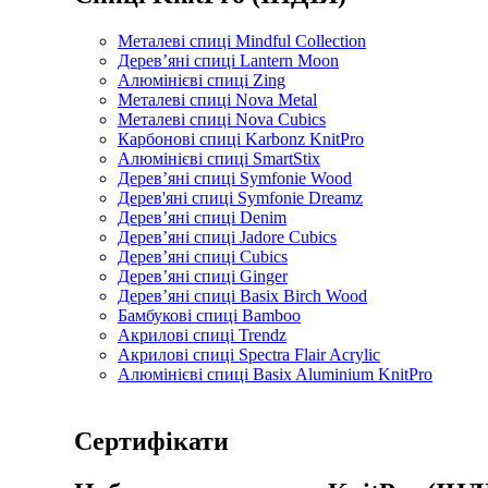
Металеві спиці Mindful Collection
Дерев’яні спиці Lantern Moon
Алюмінієві спиці Zing
Металеві спиці Nova Metal
Металеві спиці Nova Cubics
Карбонові спиці Karbonz KnitPro
Алюмінієві спиці SmartStix
Дерев’яні спиці Symfonie Wood
Дерев'яні спиці Symfonie Dreamz
Дерев’яні спиці Denim
Дерев’яні спиці Jadore Cubics
Дерев’яні спиці Cubics
Дерев’яні спиці Ginger
Дерев’яні спиці Basix Birch Wood
Бамбукові спиці Bamboo
Акрилові спиці Trendz
Акрилові спиці Spectra Flair Acrylic
Алюмінієві спиці Basix Aluminium KnitPro
Сертифікати