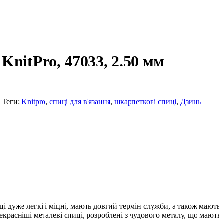
KnitPro, 47033, 2.50 мм
Теги:
Knitpro
,
спиці для в'язання
,
шкарпеткові спиці
,
Дзинь
ці дуже легкі і міцні, мають довгий термін служби, а також мають
рекрасніші металеві спиці, розроблені з чудового металу, що мают