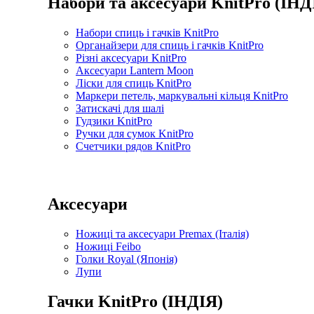
Набори та аксесуари KnitPro (ІНД
Набори спиць і гачків KnitPro
Органайзери для спиць і гачків KnitPro
Різні аксесуари KnitPro
Аксесуари Lantern Moon
Ліски для спиць KnitPro
Маркери петель, маркувальні кільця KnitPro
Затискачі для шалі
Гудзики KnitPro
Ручки для сумок KnitPro
Счетчики рядов KnitPro
Аксесуари
Ножиці та аксесуари Premax (Італія)
Ножиці Feibo
Голки Royal (Японія)
Лупи
Гачки KnitPro (ІНДІЯ)