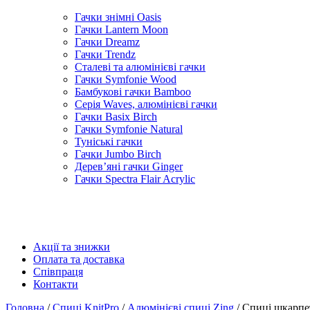
Гачки знімні Oasis
Гачки Lantern Moon
Гачки Dreamz
Гачки Trendz
Сталеві та алюмінієві гачки
Гачки Symfonie Wood
Бамбукові гачки Bamboo
Серія Waves, алюмінієві гачки
Гачки Basix Birch
Гачки Symfonie Natural
Туніські гачки
Гачки Jumbo Birch
Дерев’яні гачки Ginger
Гачки Spectra Flair Acrylic
Акції та знижки
Оплата та доставка
Співпраця
Контакти
Головна
/
Спиці KnitPro
/
Алюмінієві спиці Zing
/ Спиці шкарпет