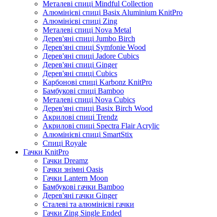
Металеві спиці Mindful Collection
Алюмінієві спиці Basix Aluminium KnitPro
Алюмінієві спиці Zing
Металеві спиці Nova Metal
Дерев'яні спиці Jumbo Birch
Дерев'яні спиці Symfonie Wood
Дерев'яні спиці Jadore Cubics
Дерев'яні спиці Ginger
Дерев'яні спиці Cubics
Карбонові спиці Karbonz KnitPro
Бамбукові спиці Bamboo
Металеві спиці Nova Cubics
Дерев'яні спиці Basix Birch Wood
Акрилові спиці Trendz
Акрилові спиці Spectra Flair Acrylic
Алюмінієві спиці SmartStix
Спиці Royale
Гачки KnitPro
Гачки Dreamz
Гачки знімні Oasis
Гачки Lantern Moon
Бамбукові гачки Bamboo
Дерев'яні гачки Ginger
Сталеві та алюмінієві гачки
Гачки Zing Single Ended