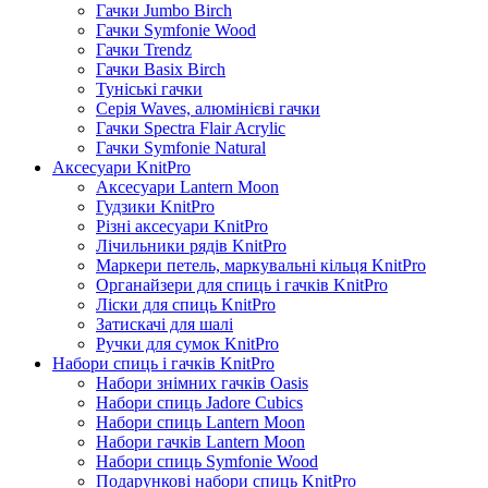
Гачки Jumbo Birch
Гачки Symfonie Wood
Гачки Trendz
Гачки Basix Birch
Туніські гачки
Серія Waves, алюмінієві гачки
Гачки Spectra Flair Acrylic
Гачки Symfonie Natural
Аксесуари KnitPro
Аксесуари Lantern Moon
Гудзики KnitPro
Різні аксесуари KnitPro
Лічильники рядів KnitPro
Маркери петель, маркувальні кільця KnitPro
Органайзери для спиць і гачків KnitPro
Ліски для спиць KnitPro
Затискачі для шалі
Ручки для сумок KnitPro
Набори спиць і гачків KnitPro
Набори знімних гачків Oasis
Набори спиць Jadore Cubics
Набори спиць Lantern Moon
Набори гачків Lantern Moon
Набори спиць Symfonie Wood
Подарункові набори спиць KnitPro