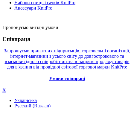
Набори спиць і гачків KnitPro
Аксесуари KnitPro
Пропонуємо вигідні умови
Співпраця
Запрошуємо приватних підприємців, торговельні організації,
інтернет-магазини з усього світу до довгострокового та
взаємовигідного співробітництва в напрямі продажу товарів
для в'язання від провідної світової торгової марки KnitPro:
Умови співпраці
X
Українська
Русский
(
Russian
)