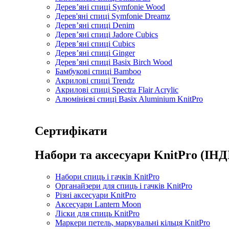
Дерев’яні спиці Symfonie Wood
Дерев'яні спиці Symfonie Dreamz
Дерев’яні спиці Denim
Дерев’яні спиці Jadore Cubics
Дерев’яні спиці Cubics
Дерев’яні спиці Ginger
Дерев’яні спиці Basix Birch Wood
Бамбукові спиці Bamboo
Акрилові спиці Trendz
Акрилові спиці Spectra Flair Acrylic
Алюмінієві спиці Basix Aluminium KnitPro
Сертифікати
Набори та аксесуари KnitPro (ІНД
Набори спиць і гачків KnitPro
Органайзери для спиць і гачків KnitPro
Різні аксесуари KnitPro
Аксесуари Lantern Moon
Ліски для спиць KnitPro
Маркери петель, маркувальні кільця KnitPro