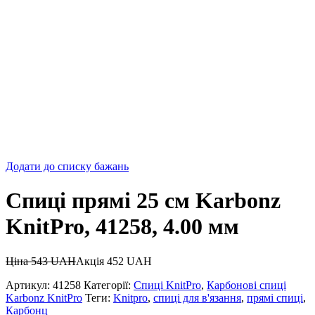
Додати до списку бажань
Спиці прямі 25 см Karbonz
KnitPro, 41258, 4.00 мм
Ціна
543
UAH
Акція
452
UAH
Артикул:
41258
Категорії:
Спиці KnitPro
,
Карбонові спиці
Karbonz KnitPro
Теги:
Knitpro
,
спиці для в'язання
,
прямі спиці
,
Карбонц