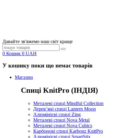
Давайте зв'яжемо наш світ краще
0
Кошик
0
UAH
У кошику поки що немає товарів
Магазин
Спиці KnitPro (ІНДІЯ)
Металеві спиці Mindful Collection
Дерев’яні спиці Lantern Moon
Алюмінієві спиці Zing
Металеві спиці Nova Metal
Металеві спиці Nova Cubics
Карбонові спиці Karbonz KnitPro
Алюмінієві спиці SmartStix