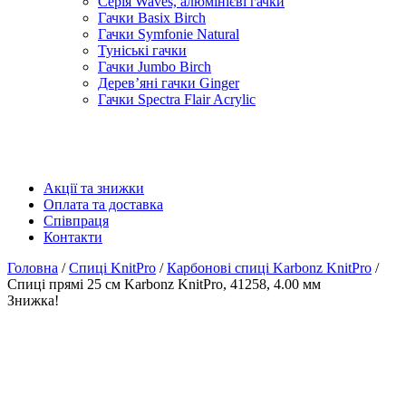
Серія Waves, алюмінієві гачки
Гачки Basix Birch
Гачки Symfonie Natural
Туніські гачки
Гачки Jumbo Birch
Дерев’яні гачки Ginger
Гачки Spectra Flair Acrylic
Акції та знижки
Оплата та доставка
Співпраця
Контакти
Головна
/
Спиці KnitPro
/
Карбонові спиці Karbonz KnitPro
/
Спиці прямі 25 см Karbonz KnitPro, 41258, 4.00 мм
Знижка!