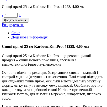
Спиці прямі 25 см Karbonz KnitPro, 41258, 4.00 мм
-
+
Додати у кошик
Роздрукувати
Опис
Додаткова інформація
Спиці прямі 25 см Karbonz KnitPro, 41258, 4.00 мм
Спиці прямі 25 см Karbonz KnitPro – це революційний
продукт – спиці нового покоління, зроблені з
високотехнологічного вуглеволокна.
Основна відмінна риса цих бездоганних спиць – гладкий і
гострий мідний (латунний) наконечник. Такі спиці підходять
для будь-яких типів пряжі, оскільки мають ідеальну звужену
форму, легку вагу та високу межу міцності. Особливо зручно
використовувати карбонові спиці Karbonz при великій
кількості петель, для в’язання мережив, шкарпеток, шапочок
тощо.
Поверхня, зроблена з вуглеволокна, допомагає стібкам гладко