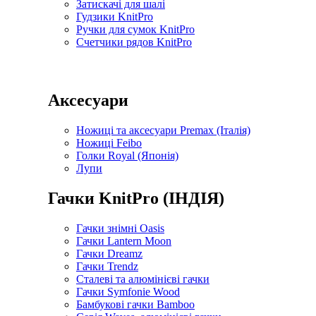
Затискачі для шалі
Гудзики KnitPro
Ручки для сумок KnitPro
Счетчики рядов KnitPro
Аксесуари
Ножиці та аксесуари Premax (Італія)
Ножиці Feibo
Голки Royal (Японія)
Лупи
Гачки KnitPro (ІНДІЯ)
Гачки знімні Oasis
Гачки Lantern Moon
Гачки Dreamz
Гачки Trendz
Сталеві та алюмінієві гачки
Гачки Symfonie Wood
Бамбукові гачки Bamboo