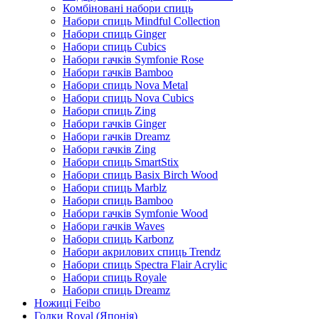
Комбіновані набори спиць
Набори спиць Mindful Collection
Набори спиць Ginger
Набори спиць Cubics
Набори гачків Symfonie Rose
Набори гачків Bamboo
Набори спиць Nova Metal
Набори спиць Nova Cubics
Набори спиць Zing
Набори гачків Ginger
Набори гачків Dreamz
Набори гачків Zing
Набори спиць SmartStix
Набори спиць Basix Birch Wood
Набори спиць Marblz
Набори спиць Bamboo
Набори гачків Symfonie Wood
Набори гачків Waves
Набори спиць Karbonz
Набори акрилових спиць Trendz
Набори спиць Spectra Flair Acrylic
Набори спиць Royale
Набори спиць Dreamz
Ножиці Feibo
Голки Royal (Японія)