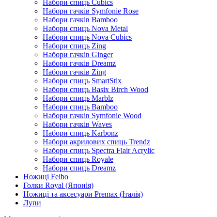
Набори спиць Cubics
Набори гачків Symfonie Rose
Набори гачків Bamboo
Набори спиць Nova Metal
Набори спиць Nova Cubics
Набори спиць Zing
Набори гачків Ginger
Набори гачків Dreamz
Набори гачків Zing
Набори спиць SmartStix
Набори спиць Basix Birch Wood
Набори спиць Marblz
Набори спиць Bamboo
Набори гачків Symfonie Wood
Набори гачків Waves
Набори спиць Karbonz
Набори акрилових спиць Trendz
Набори спиць Spectra Flair Acrylic
Набори спиць Royale
Набори спиць Dreamz
Ножиці Feibo
Голки Royal (Японія)
Ножиці та аксесуари Premax (Італія)
Лупи