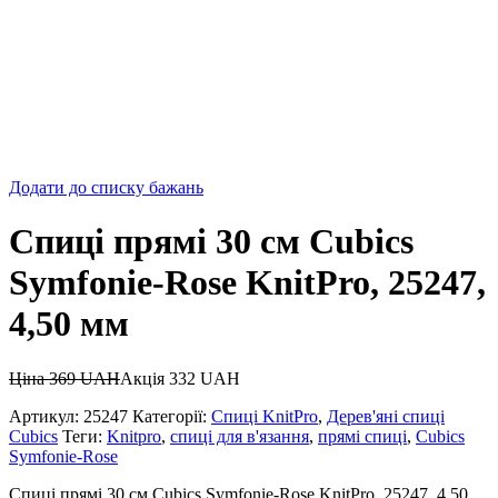
Додати до списку бажань
Спиці прямі 30 см Cubics
Symfonie-Rose KnitPro, 25247,
4,50 мм
Ціна
369
UAH
Акція
332
UAH
Артикул:
25247
Категорії:
Спиці KnitPro
,
Дерев'яні спиці
Cubics
Теги:
Knitpro
,
спиці для в'язання
,
прямі спиці
,
Cubics
Symfonie-Rose
Спиці прямі 30 см Cubics Symfonie-Rose KnitPro, 25247, 4,50