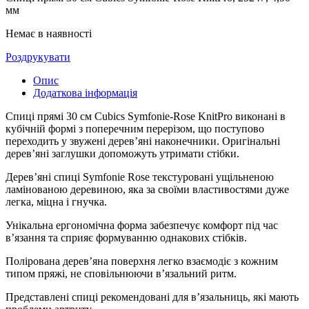
мм
Немає в наявності
Роздрукувати
Опис
Додаткова інформація
Спиці прямі 30 см Cubics Symfonie-Rose KnitPro виконані в
кубічній формі з поперечним перерізом, що поступово
переходить у звужені дерев’яні наконечники. Оригінальні
дерев’яні заглушки допоможуть утримати стібки.
Дерев’яні спиці Symfonie Rose текстуровані ущільненою
ламінованою деревиною, яка за своїми властивостями дуже
легка, міцна і гнучка.
Унікальна ергономічна форма забезпечує комфорт під час
в’язання та сприяє формуванню однакових стібків.
Полірована дерев’яна поверхня легко взаємодіє з кожним
типом пряжі, не сповільнюючи в’язальний ритм.
Представлені спиці рекомендовані для в’язальниць, які мають