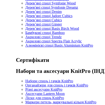
Дерев’яні спиці Symfonie Wood
Дерев'яні спиці Symfonie Dreamz
Дерев’яні спиці Denim
Дерев’яні спиці Jadore Cubics
Дерев’яні спиці Cubics
Дерев’яні спиці Ginger
Дерев’яні спиці Basix Birch Wood
Бамбукові спиці Bamboo
Акрилові спиці Trendz
Акрилові спиці Spectra Flair Acrylic
Алюмінієві спиці Basix Aluminium KnitPro
Сертифікати
Набори та аксесуари KnitPro (ІНД
Набори спиць і гачків KnitPro
Органайзери для спиць і гачків KnitPro
Різні аксесуари KnitPro
Аксесуари Lantern Moon
Ліски для спиць KnitPro
Маркери петель, маркувальні кільця KnitPro