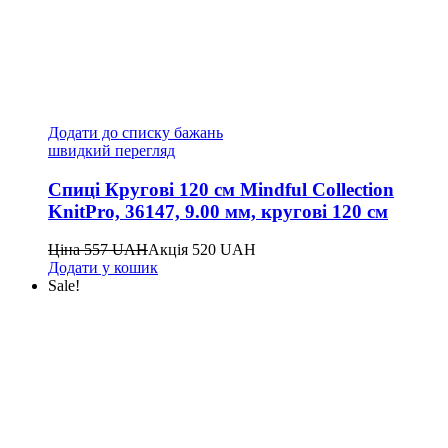
Додати до списку бажань
швидкий перегляд
Спиці Кругові 120 см Mindful Collection
KnitPro, 36147, 9.00 мм, кругові 120 см
Ціна
557
UAH
Акція
520
UAH
Додати у кошик
Sale!