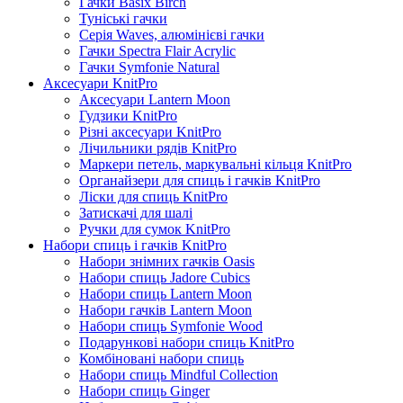
Гачки Basix Birch
Туніські гачки
Серія Waves, алюмінієві гачки
Гачки Spectra Flair Acrylic
Гачки Symfonie Natural
Аксесуари KnitPro
Аксесуари Lantern Moon
Гудзики KnitPro
Різні аксесуари KnitPro
Лічильники рядів KnitPro
Маркери петель, маркувальні кільця KnitPro
Органайзери для спиць і гачків KnitPro
Ліски для спиць KnitPro
Затискачі для шалі
Ручки для сумок KnitPro
Набори спиць і гачків KnitPro
Набори знімних гачків Oasis
Набори спиць Jadore Cubics
Набори спиць Lantern Moon
Набори гачків Lantern Moon
Набори спиць Symfonie Wood
Подарункові набори спиць KnitPro
Комбіновані набори спиць
Набори спиць Mindful Collection
Набори спиць Ginger