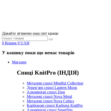
Давайте зв'яжемо наш світ краще
0
Кошик
0
UAH
У кошику поки що немає товарів
Магазин
Спиці KnitPro (ІНДІЯ)
Металеві спиці Mindful Collection
Дерев’яні спиці Lantern Moon
Алюмінієві спиці Zing
Металеві спиці Nova Metal
Металеві спиці Nova Cubics
Карбонові спиці Karbonz KnitPro
Алюмінієві спиці SmartStix