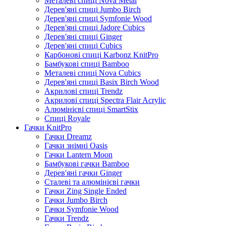
Металеві спиці Nova Metal
Дерев'яні спиці Jumbo Birch
Дерев'яні спиці Symfonie Wood
Дерев'яні спиці Jadore Cubics
Дерев'яні спиці Ginger
Дерев'яні спиці Cubics
Карбонові спиці Karbonz KnitPro
Бамбукові спиці Bamboo
Металеві спиці Nova Cubics
Дерев'яні спиці Basix Birch Wood
Акрилові спиці Trendz
Акрилові спиці Spectra Flair Acrylic
Алюмінієві спиці SmartStix
Спиці Royale
Гачки KnitPro
Гачки Dreamz
Гачки знімні Oasis
Гачки Lantern Moon
Бамбукові гачки Bamboo
Дерев'яні гачки Ginger
Сталеві та алюмінієві гачки
Гачки Zing Single Ended
Гачки Jumbo Birch
Гачки Symfonie Wood
Гачки Trendz