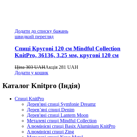
Додати до списку бажань
швидкий перегляд
Спиці Кругові 120 см Mindful Collection
KnitPro, 36136, 3.25 мм, кругові 120 см
Ціна
303
UAH
Акція
281
UAH
Додати у кошик
Каталог Knitpro (Індія)
Спиці KnitPro
Дерев'яні спиці Symfonie Dreamz
Дерев’яні спиці Denim
Дерев'яні спиці Lantern Moon
Металеві спиці Mindful Collection
Алюмінієві спиці Basix Aluminium KnitPro
Алюмінієві спиці Zing