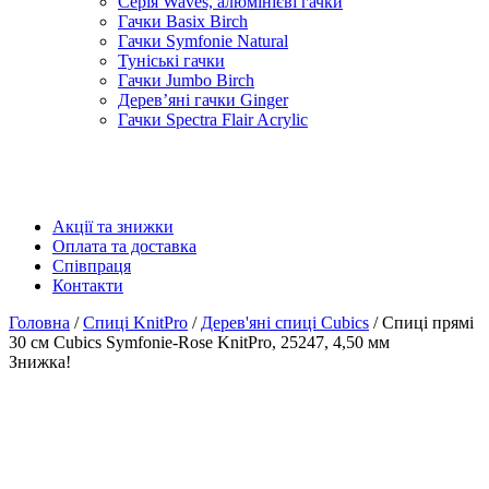
Серія Waves, алюмінієві гачки
Гачки Basix Birch
Гачки Symfonie Natural
Туніські гачки
Гачки Jumbo Birch
Дерев’яні гачки Ginger
Гачки Spectra Flair Acrylic
Акції та знижки
Оплата та доставка
Співпраця
Контакти
Головна
/
Спиці KnitPro
/
Дерев'яні спиці Cubics
/ Спиці прямі
30 см Cubics Symfonie-Rose KnitPro, 25247, 4,50 мм
Знижка!