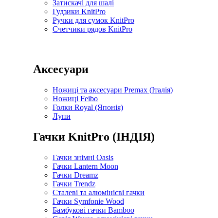
Затискачі для шалі
Гудзики KnitPro
Ручки для сумок KnitPro
Счетчики рядов KnitPro
Аксесуари
Ножиці та аксесуари Premax (Італія)
Ножиці Feibo
Голки Royal (Японія)
Лупи
Гачки KnitPro (ІНДІЯ)
Гачки знімні Oasis
Гачки Lantern Moon
Гачки Dreamz
Гачки Trendz
Сталеві та алюмінієві гачки
Гачки Symfonie Wood
Бамбукові гачки Bamboo