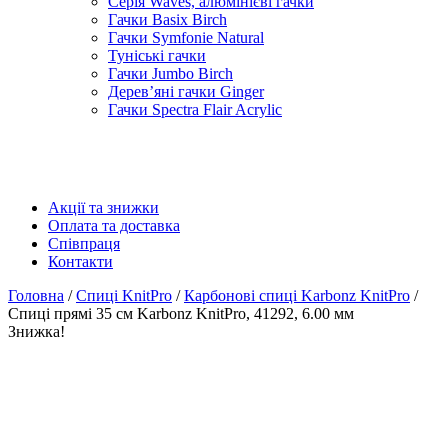
Серія Waves, алюмінієві гачки
Гачки Basix Birch
Гачки Symfonie Natural
Туніські гачки
Гачки Jumbo Birch
Дерев’яні гачки Ginger
Гачки Spectra Flair Acrylic
Акції та знижки
Оплата та доставка
Співпраця
Контакти
Головна
/
Спиці KnitPro
/
Карбонові спиці Karbonz KnitPro
/
Спиці прямі 35 см Karbonz KnitPro, 41292, 6.00 мм
Знижка!