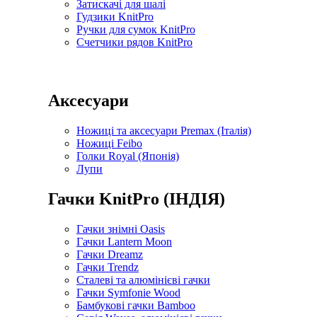
Затискачі для шалі
Гудзики KnitPro
Ручки для сумок KnitPro
Счетчики рядов KnitPro
Аксесуари
Ножиці та аксесуари Premax (Італія)
Ножиці Feibo
Голки Royal (Японія)
Лупи
Гачки KnitPro (ІНДІЯ)
Гачки знімні Oasis
Гачки Lantern Moon
Гачки Dreamz
Гачки Trendz
Сталеві та алюмінієві гачки
Гачки Symfonie Wood
Бамбукові гачки Bamboo