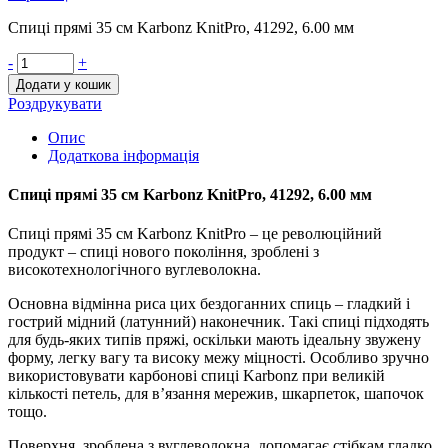
Спиці прямі 35 см Karbonz KnitPro, 41292, 6.00 мм
-
+
Додати у кошик
Роздрукувати
Опис
Додаткова інформація
Спиці прямі 35 см Karbonz KnitPro, 41292, 6.00 мм
Спиці прямі 35 см Karbonz KnitPro – це революційний
продукт – спиці нового покоління, зроблені з
високотехнологічного вуглеволокна.
Основна відмінна риса цих бездоганних спиць – гладкий і
гострий мідний (латунний) наконечник. Такі спиці підходять
для будь-яких типів пряжі, оскільки мають ідеальну звужену
форму, легку вагу та високу межу міцності. Особливо зручно
використовувати карбонові спиці Karbonz при великій
кількості петель, для в’язання мережив, шкарпеток, шапочок
тощо.
Поверхня, зроблена з вуглеволокна, допомагає стібкам гладко