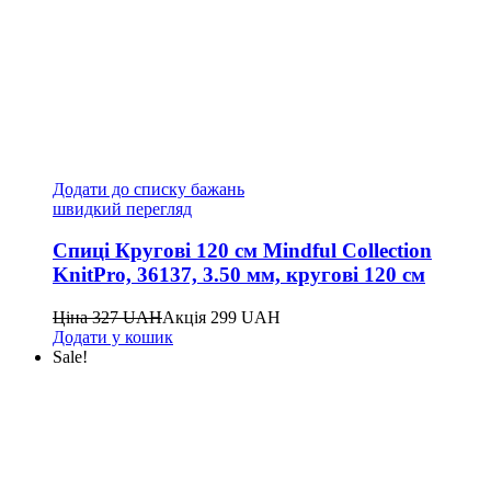
Додати до списку бажань
швидкий перегляд
Спиці Кругові 120 см Mindful Collection
KnitPro, 36137, 3.50 мм, кругові 120 см
Ціна
327
UAH
Акція
299
UAH
Додати у кошик
Sale!