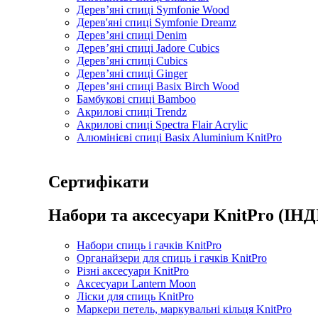
Дерев’яні спиці Symfonie Wood
Дерев'яні спиці Symfonie Dreamz
Дерев’яні спиці Denim
Дерев’яні спиці Jadore Cubics
Дерев’яні спиці Cubics
Дерев’яні спиці Ginger
Дерев’яні спиці Basix Birch Wood
Бамбукові спиці Bamboo
Акрилові спиці Trendz
Акрилові спиці Spectra Flair Acrylic
Алюмінієві спиці Basix Aluminium KnitPro
Сертифікати
Набори та аксесуари KnitPro (ІНД
Набори спиць і гачків KnitPro
Органайзери для спиць і гачків KnitPro
Різні аксесуари KnitPro
Аксесуари Lantern Moon
Ліски для спиць KnitPro
Маркери петель, маркувальні кільця KnitPro