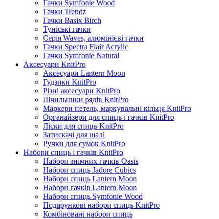
Гачки Symfonie Wood
Гачки Trendz
Гачки Basix Birch
Туніські гачки
Серія Waves, алюмінієві гачки
Гачки Spectra Flair Acrylic
Гачки Symfonie Natural
Аксесуари KnitPro
Аксесуари Lantern Moon
Гудзики KnitPro
Різні аксесуари KnitPro
Лічильники рядів KnitPro
Маркери петель, маркувальні кільця KnitPro
Органайзери для спиць і гачків KnitPro
Ліски для спиць KnitPro
Затискачі для шалі
Ручки для сумок KnitPro
Набори спиць і гачків KnitPro
Набори знімних гачків Oasis
Набори спиць Jadore Cubics
Набори спиць Lantern Moon
Набори гачків Lantern Moon
Набори спиць Symfonie Wood
Подарункові набори спиць KnitPro
Комбіновані набори спиць