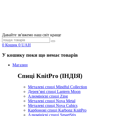
Давайте зв'яжемо наш світ краще
0
Кошик
0
UAH
У кошику поки що немає товарів
Магазин
Спиці KnitPro (ІНДІЯ)
Металеві спиці Mindful Collection
Дерев’яні спиці Lantern Moon
Алюмінієві спиці Zing
Металеві спиці Nova Metal
Металеві спиці Nova Cubics
Карбонові спиці Karbonz KnitPro
Алюмінієві спиці SmartStix