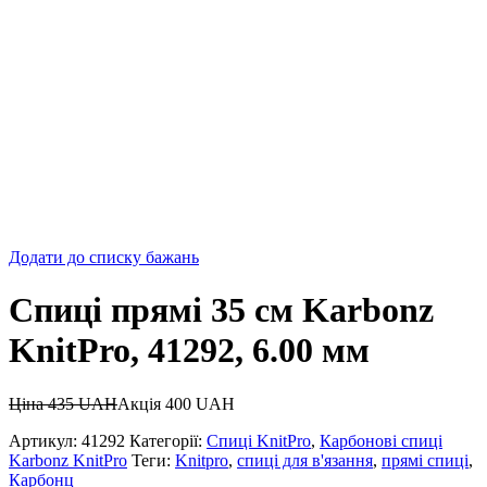
Додати до списку бажань
Спиці прямі 35 см Karbonz
KnitPro, 41292, 6.00 мм
Ціна
435
UAH
Акція
400
UAH
Артикул:
41292
Категорії:
Спиці KnitPro
,
Карбонові спиці
Karbonz KnitPro
Теги:
Knitpro
,
спиці для в'язання
,
прямі спиці
,
Карбонц