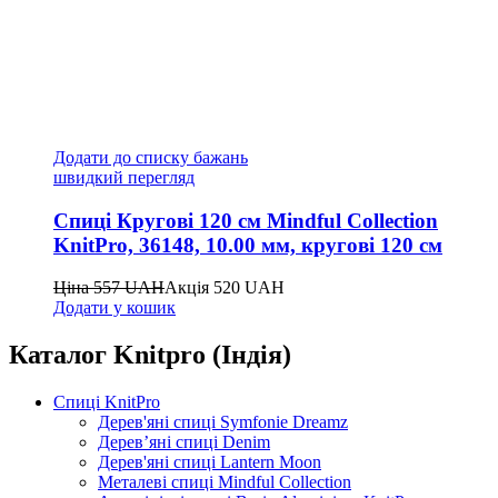
Додати до списку бажань
швидкий перегляд
Спиці Кругові 120 см Mindful Collection
KnitPro, 36148, 10.00 мм, кругові 120 см
Ціна
557
UAH
Акція
520
UAH
Додати у кошик
Каталог Knitpro (Індія)
Спиці KnitPro
Дерев'яні спиці Symfonie Dreamz
Дерев’яні спиці Denim
Дерев'яні спиці Lantern Moon
Металеві спиці Mindful Collection