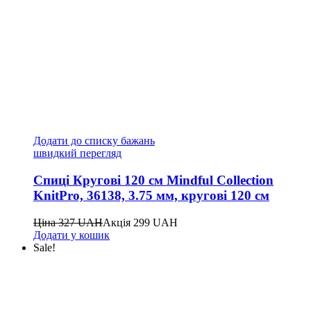
Додати до списку бажань
швидкий перегляд
Спиці Кругові 120 см Mindful Collection
KnitPro, 36138, 3.75 мм, кругові 120 см
Ціна
327
UAH
Акція
299
UAH
Додати у кошик
Sale!