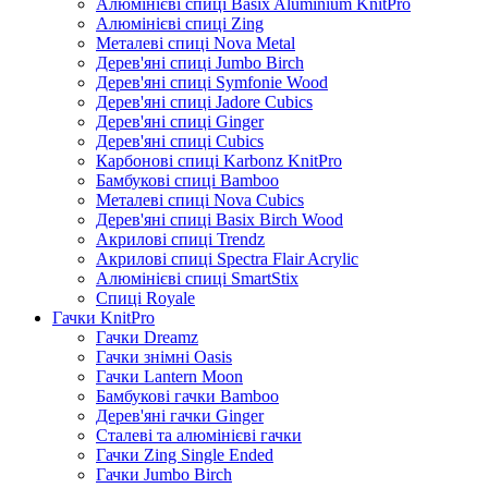
Алюмінієві спиці Basix Aluminium KnitPro
Алюмінієві спиці Zing
Металеві спиці Nova Metal
Дерев'яні спиці Jumbo Birch
Дерев'яні спиці Symfonie Wood
Дерев'яні спиці Jadore Cubics
Дерев'яні спиці Ginger
Дерев'яні спиці Cubics
Карбонові спиці Karbonz KnitPro
Бамбукові спиці Bamboo
Металеві спиці Nova Cubics
Дерев'яні спиці Basix Birch Wood
Акрилові спиці Trendz
Акрилові спиці Spectra Flair Acrylic
Алюмінієві спиці SmartStix
Спиці Royale
Гачки KnitPro
Гачки Dreamz
Гачки знімні Oasis
Гачки Lantern Moon
Бамбукові гачки Bamboo
Дерев'яні гачки Ginger
Сталеві та алюмінієві гачки
Гачки Zing Single Ended
Гачки Jumbo Birch