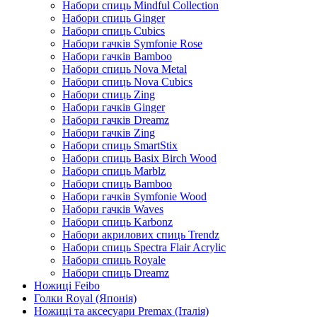
Набори спиць Mindful Collection
Набори спиць Ginger
Набори спиць Cubics
Набори гачків Symfonie Rose
Набори гачків Bamboo
Набори спиць Nova Metal
Набори спиць Nova Cubics
Набори спиць Zing
Набори гачків Ginger
Набори гачків Dreamz
Набори гачків Zing
Набори спиць SmartStix
Набори спиць Basix Birch Wood
Набори спиць Marblz
Набори спиць Bamboo
Набори гачків Symfonie Wood
Набори гачків Waves
Набори спиць Karbonz
Набори акрилових спиць Trendz
Набори спиць Spectra Flair Acrylic
Набори спиць Royale
Набори спиць Dreamz
Ножиці Feibo
Голки Royal (Японія)
Ножиці та аксесуари Premax (Італія)