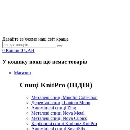
Давайте зв'яжемо наш світ краще
0
Кошик
0
UAH
У кошику поки що немає товарів
Магазин
Спиці KnitPro (ІНДІЯ)
Металеві спиці Mindful Collection
Дерев’яні спиці Lantern Moon
Алюмінієві спиці Zing
Металеві спиці Nova Metal
Металеві спиці Nova Cubics
Карбонові спиці Karbonz KnitPro
Алюмінієві спиці SmartStix