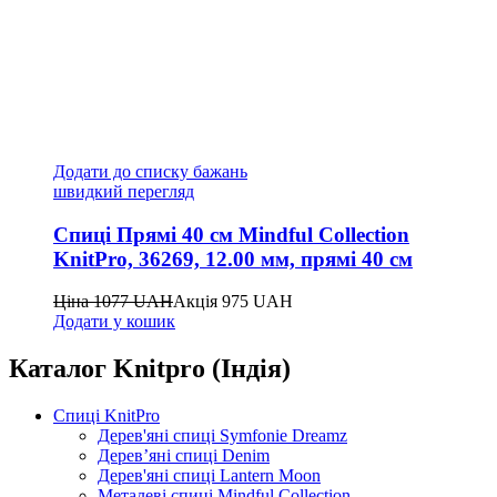
Додати до списку бажань
швидкий перегляд
Спиці Прямі 40 см Mindful Collection
KnitPro, 36269, 12.00 мм, прямі 40 см
Ціна
1077
UAH
Акція
975
UAH
Додати у кошик
Каталог Knitpro (Індія)
Спиці KnitPro
Дерев'яні спиці Symfonie Dreamz
Дерев’яні спиці Denim
Дерев'яні спиці Lantern Moon
Металеві спиці Mindful Collection