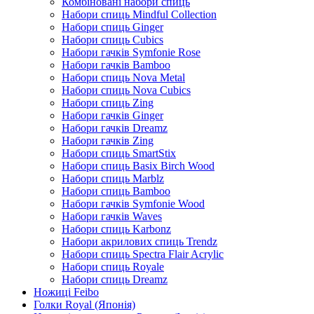
Комбіновані набори спиць
Набори спиць Mindful Collection
Набори спиць Ginger
Набори спиць Cubics
Набори гачків Symfonie Rose
Набори гачків Bamboo
Набори спиць Nova Metal
Набори спиць Nova Cubics
Набори спиць Zing
Набори гачків Ginger
Набори гачків Dreamz
Набори гачків Zing
Набори спиць SmartStix
Набори спиць Basix Birch Wood
Набори спиць Marblz
Набори спиць Bamboo
Набори гачків Symfonie Wood
Набори гачків Waves
Набори спиць Karbonz
Набори акрилових спиць Trendz
Набори спиць Spectra Flair Acrylic
Набори спиць Royale
Набори спиць Dreamz
Ножиці Feibo
Голки Royal (Японія)