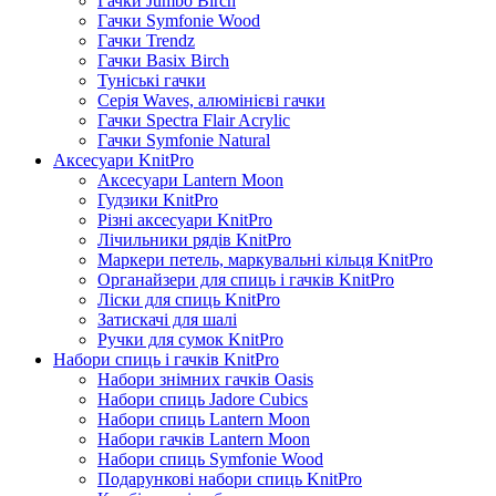
Гачки Jumbo Birch
Гачки Symfonie Wood
Гачки Trendz
Гачки Basix Birch
Туніські гачки
Серія Waves, алюмінієві гачки
Гачки Spectra Flair Acrylic
Гачки Symfonie Natural
Аксесуари KnitPro
Аксесуари Lantern Moon
Гудзики KnitPro
Різні аксесуари KnitPro
Лічильники рядів KnitPro
Маркери петель, маркувальні кільця KnitPro
Органайзери для спиць і гачків KnitPro
Ліски для спиць KnitPro
Затискачі для шалі
Ручки для сумок KnitPro
Набори спиць і гачків KnitPro
Набори знімних гачків Oasis
Набори спиць Jadore Cubics
Набори спиць Lantern Moon
Набори гачків Lantern Moon
Набори спиць Symfonie Wood
Подарункові набори спиць KnitPro