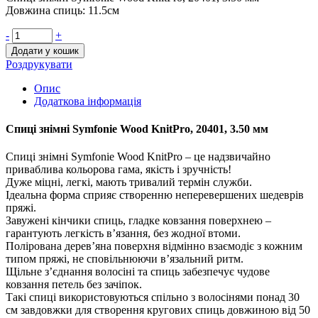
Довжина спиць: 11.5см
-
+
Додати у кошик
Роздрукувати
Опис
Додаткова інформація
Спиці знімні Symfonie Wood KnitPro, 20401, 3.50 мм
Спиці знімні Symfonie Wood KnitPro – це надзвичайно
приваблива кольорова гама, якість і зручність!
Дуже міцні, легкі, мають тривалий термін служби.
Ідеальна форма сприяє створенню неперевершених шедеврів
пряжі.
Завужені кінчики спиць, гладке ковзання поверхнею –
гарантують легкість в’язання, без жодної втоми.
Полірована дерев’яна поверхня відмінно взаємодіє з кожним
типом пряжі, не сповільнюючи в’язальний ритм.
Щільне з’єднання волосіні та спиць забезпечує чудове
ковзання петель без зачіпок.
Такі спиці використовуються спільно з волосінями понад 30
см завдовжки для створення кругових спиць довжиною від 50