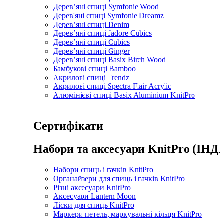
Дерев’яні спиці Symfonie Wood
Дерев'яні спиці Symfonie Dreamz
Дерев’яні спиці Denim
Дерев’яні спиці Jadore Cubics
Дерев’яні спиці Cubics
Дерев’яні спиці Ginger
Дерев’яні спиці Basix Birch Wood
Бамбукові спиці Bamboo
Акрилові спиці Trendz
Акрилові спиці Spectra Flair Acrylic
Алюмінієві спиці Basix Aluminium KnitPro
Сертифікати
Набори та аксесуари KnitPro (ІНД
Набори спиць і гачків KnitPro
Органайзери для спиць і гачків KnitPro
Різні аксесуари KnitPro
Аксесуари Lantern Moon
Ліски для спиць KnitPro
Маркери петель, маркувальні кільця KnitPro