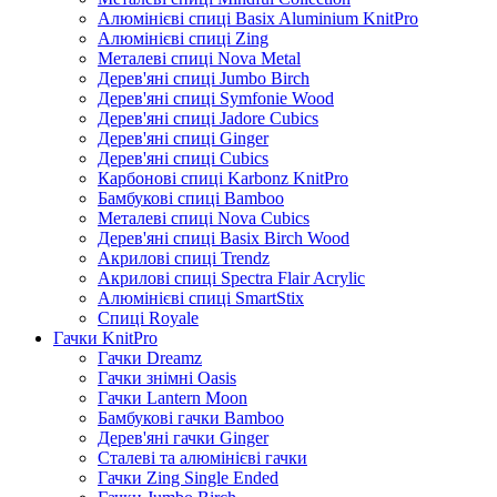
Алюмінієві спиці Basix Aluminium KnitPro
Алюмінієві спиці Zing
Металеві спиці Nova Metal
Дерев'яні спиці Jumbo Birch
Дерев'яні спиці Symfonie Wood
Дерев'яні спиці Jadore Cubics
Дерев'яні спиці Ginger
Дерев'яні спиці Cubics
Карбонові спиці Karbonz KnitPro
Бамбукові спиці Bamboo
Металеві спиці Nova Cubics
Дерев'яні спиці Basix Birch Wood
Акрилові спиці Trendz
Акрилові спиці Spectra Flair Acrylic
Алюмінієві спиці SmartStix
Спиці Royale
Гачки KnitPro
Гачки Dreamz
Гачки знімні Oasis
Гачки Lantern Moon
Бамбукові гачки Bamboo
Дерев'яні гачки Ginger
Сталеві та алюмінієві гачки
Гачки Zing Single Ended