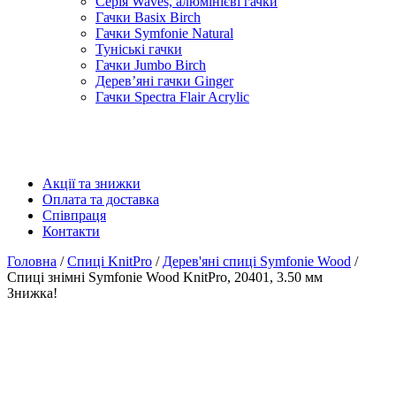
Серія Waves, алюмінієві гачки
Гачки Basix Birch
Гачки Symfonie Natural
Туніські гачки
Гачки Jumbo Birch
Дерев’яні гачки Ginger
Гачки Spectra Flair Acrylic
Акції та знижки
Оплата та доставка
Співпраця
Контакти
Головна
/
Спиці KnitPro
/
Дерев'яні спиці Symfonie Wood
/
Спиці знімні Symfonie Wood KnitPro, 20401, 3.50 мм
Знижка!