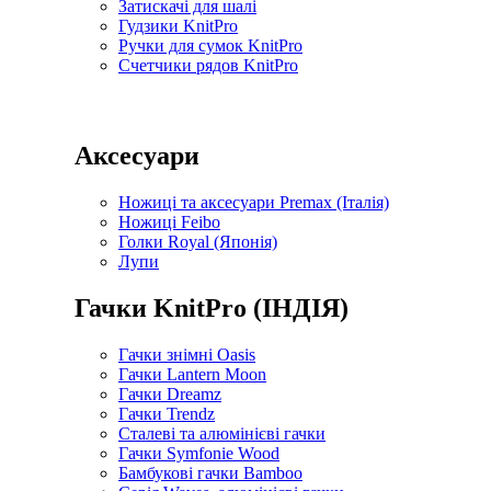
Затискачі для шалі
Гудзики KnitPro
Ручки для сумок KnitPro
Счетчики рядов KnitPro
Аксесуари
Ножиці та аксесуари Premax (Італія)
Ножиці Feibo
Голки Royal (Японія)
Лупи
Гачки KnitPro (ІНДІЯ)
Гачки знімні Oasis
Гачки Lantern Moon
Гачки Dreamz
Гачки Trendz
Сталеві та алюмінієві гачки
Гачки Symfonie Wood
Бамбукові гачки Bamboo