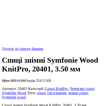
Додати до списку бажань
Спиці знімні Symfonie Wood
KnitPro, 20401, 3.50 мм
Ціна
305
UAH
Акція
254
UAH
Артикул:
20401
Категорії:
Спиці KnitPro
,
Дерев'яні спиці
Symfonie Wood
Теги:
спиці для в'язання
,
знімні спиці
,
Symfonie wood
Спиці знімні Symfonie Wood KnitPro, 20401, 3.50 мм