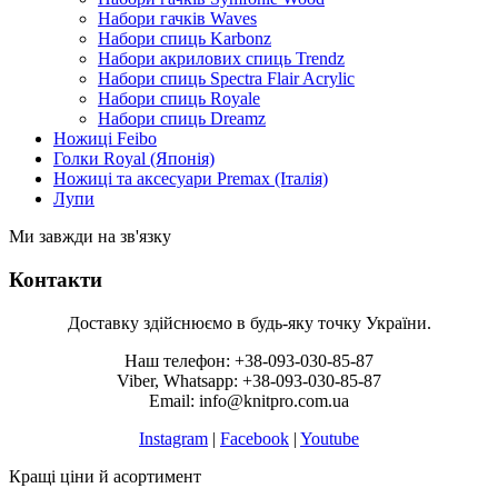
Набори гачків Waves
Набори спиць Karbonz
Набори акрилових спиць Trendz
Набори спиць Spectra Flair Acrylic
Набори спиць Royale
Набори спиць Dreamz
Ножиці Feibo
Голки Royal (Японія)
Ножиці та аксесуари Premax (Італія)
Лупи
Ми завжди на зв'язку
Контакти
Доставку здійснюємо в будь-яку точку України.
Наш телефон: +38-093-030-85-87
Viber, Whatsapp: +38-093-030-85-87
Email: info@knitpro.com.ua
Instagram
|
Facebook
|
Youtube
Кращі ціни й асортимент