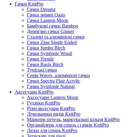
Гачки KnitPro
Гачки Dreamz
Гачки знімні Oasis
Гачки Lantern Moon
Бамбукові гачки Bamboo
Дерев'яні гачки Ginger
Сталеві та алюмінієві гачки
Гачки Zing Single Ended
Гачки Jumbo Birch
Гачки Symfonie Wood
Гачки Trendz
Гачки Basix Birch
Туніські гачки
Серія Waves, алюмінієві гачки
Гачки Spectra Flair Acrylic
Гачки Symfonie Natural
Аксесуари KnitPro
Аксесуари Lantern Moon
Гудзики KnitPro
Різні аксесуари KnitPro
Лічильники рядів KnitPro
Маркери петель, маркувальні кільця KnitPro
Органайзери для спиць і гачків KnitPro
Ліски для спиць KnitPro
Затискачі для шалі