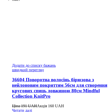
Додати до списку бажань
швидкий перегляд
36604 Поворотна волосінь бірюзова з
нейлоновим покриттям 56см для створення
кругових спиць довжиною 80см Mindful
Collection KnitPro
Ціна
191
UAH
Акція
160
UAH
Читати далі