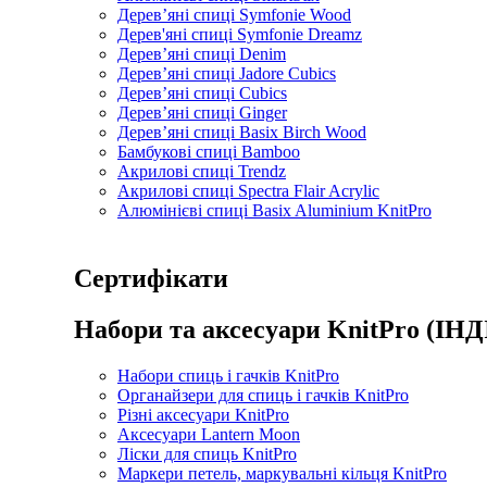
Дерев’яні спиці Symfonie Wood
Дерев'яні спиці Symfonie Dreamz
Дерев’яні спиці Denim
Дерев’яні спиці Jadore Cubics
Дерев’яні спиці Cubics
Дерев’яні спиці Ginger
Дерев’яні спиці Basix Birch Wood
Бамбукові спиці Bamboo
Акрилові спиці Trendz
Акрилові спиці Spectra Flair Acrylic
Алюмінієві спиці Basix Aluminium KnitPro
Сертифікати
Набори та аксесуари KnitPro (ІНД
Набори спиць і гачків KnitPro
Органайзери для спиць і гачків KnitPro
Різні аксесуари KnitPro
Аксесуари Lantern Moon
Ліски для спиць KnitPro
Маркери петель, маркувальні кільця KnitPro