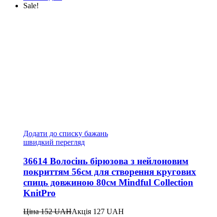
Sale!
Додати до списку бажань
швидкий перегляд
36614 Волосінь бірюзова з нейлоновим
покриттям 56см для створення кругових
спиць довжиною 80см Mindful Collection
KnitPro
Ціна
152
UAH
Акція
127
UAH