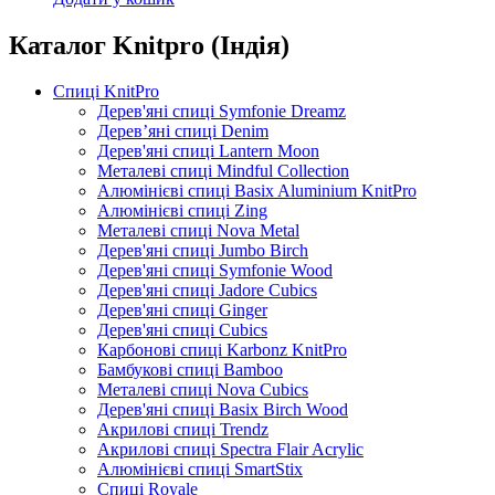
Каталог Knitpro (Індія)
Спиці KnitPro
Дерев'яні спиці Symfonie Dreamz
Дерев’яні спиці Denim
Дерев'яні спиці Lantern Moon
Металеві спиці Mindful Collection
Алюмінієві спиці Basix Aluminium KnitPro
Алюмінієві спиці Zing
Металеві спиці Nova Metal
Дерев'яні спиці Jumbo Birch
Дерев'яні спиці Symfonie Wood
Дерев'яні спиці Jadore Cubics
Дерев'яні спиці Ginger
Дерев'яні спиці Cubics
Карбонові спиці Karbonz KnitPro
Бамбукові спиці Bamboo
Металеві спиці Nova Cubics
Дерев'яні спиці Basix Birch Wood
Акрилові спиці Trendz
Акрилові спиці Spectra Flair Acrylic
Алюмінієві спиці SmartStix
Спиці Royale