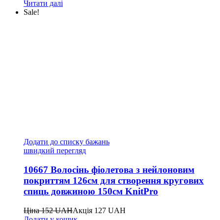
Читати далі
Sale!
Додати до списку бажань
швидкий перегляд
10667 Волосінь фіолетова з нейлоновим
покриттям 126см для створення кругових
спиць довжиною 150см KnitPro
Ціна
152
UAH
Акція
127
UAH
Додати у кошик