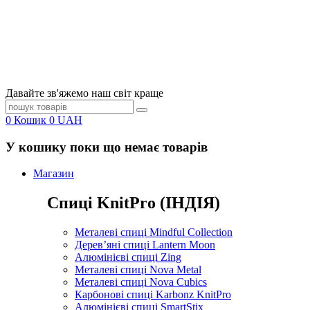
Давайте зв'яжемо наш світ краще
0
Кошик
0
UAH
У кошику поки що немає товарів
Магазин
Спиці KnitPro (ІНДІЯ)
Металеві спиці Mindful Collection
Дерев’яні спиці Lantern Moon
Алюмінієві спиці Zing
Металеві спиці Nova Metal
Металеві спиці Nova Cubics
Карбонові спиці Karbonz KnitPro
Алюмінієві спиці SmartStix