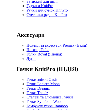
Затискачі для шалі
Гудзики KnitPro
Ручки для сумок KnitPro
Счетчики рядов KnitPro
Аксесуари
Ножиці та аксесуари Premax (Італія)
Ножиці Feibo
Голки Royal (Японія)
Лупи
Гачки KnitPro (ІНДІЯ)
Гачки знімні Oasis
Гачки Lantern Moon
Гачки Dreamz
Гачки Trendz
Сталеві та алюмінієві гачки
Гачки Symfonie Wood
Бамбукові гачки Bamboo