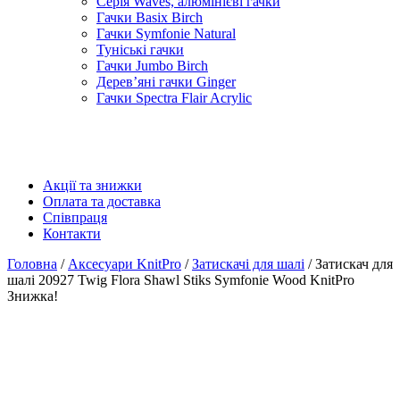
Серія Waves, алюмінієві гачки
Гачки Basix Birch
Гачки Symfonie Natural
Туніські гачки
Гачки Jumbo Birch
Дерев’яні гачки Ginger
Гачки Spectra Flair Acrylic
Акції та знижки
Оплата та доставка
Співпраця
Контакти
Головна
/
Аксесуари KnitPro
/
Затискачі для шалі
/ Затискач для
шалі 20927 Twig Flora Shawl Stiks Symfonie Wood KnitPro
Знижка!