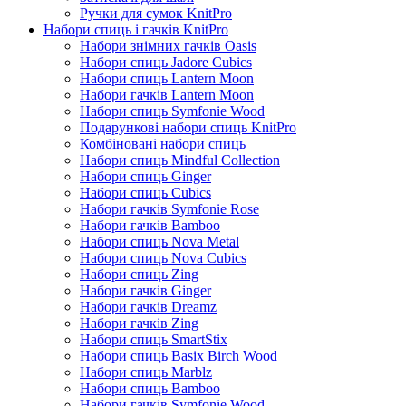
Ручки для сумок KnitPro
Набори спиць і гачків KnitPro
Набори знімних гачків Oasis
Набори спиць Jadore Cubics
Набори спиць Lantern Moon
Набори гачків Lantern Moon
Набори спиць Symfonie Wood
Подарункові набори спиць KnitPro
Комбіновані набори спиць
Набори спиць Mindful Collection
Набори спиць Ginger
Набори спиць Cubics
Набори гачків Symfonie Rose
Набори гачків Bamboo
Набори спиць Nova Metal
Набори спиць Nova Cubics
Набори спиць Zing
Набори гачків Ginger
Набори гачків Dreamz
Набори гачків Zing
Набори спиць SmartStix
Набори спиць Basix Birch Wood
Набори спиць Marblz
Набори спиць Bamboo
Набори гачків Symfonie Wood