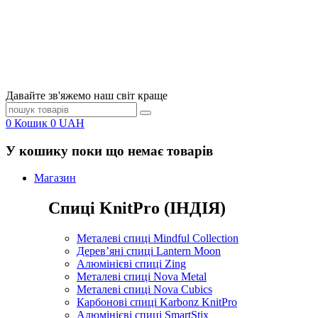
Давайте зв'яжемо наш світ краще
0
Кошик
0
UAH
У кошику поки що немає товарів
Магазин
Спиці KnitPro (ІНДІЯ)
Металеві спиці Mindful Collection
Дерев’яні спиці Lantern Moon
Алюмінієві спиці Zing
Металеві спиці Nova Metal
Металеві спиці Nova Cubics
Карбонові спиці Karbonz KnitPro
Алюмінієві спиці SmartStix