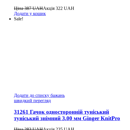
Ціна
387
UAH
Акція
322
UAH
Додати у кошик
Sale!
Додати до списку бажань
швидкий перегляд
31261 Гачок односторонній туніський
туніський знімний 3.00 мм Ginger KnitPro
Ціна
283
UAH
Акція
235
UAH