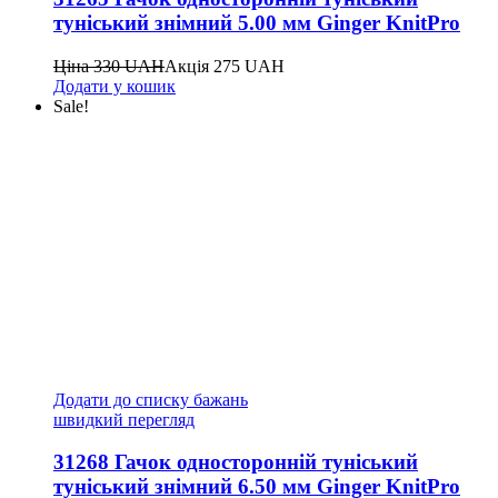
туніський знімний 5.00 мм Ginger KnitPro
Ціна
330
UAH
Акція
275
UAH
Додати у кошик
Sale!
Додати до списку бажань
швидкий перегляд
31268 Гачок односторонній туніський
туніський знімний 6.50 мм Ginger KnitPro