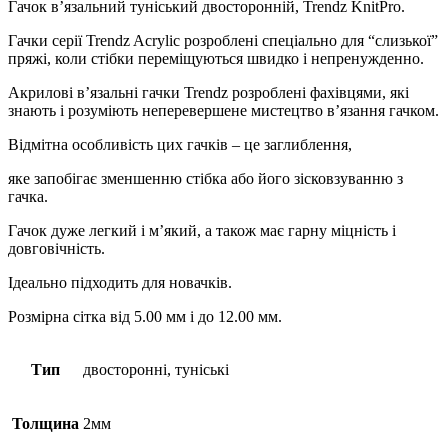
Гачок в’язальний туніський двосторонній, Trendz KnitPro.
Гачки серії Trendz Acrylic розроблені спеціально для “слизької”
пряжі, коли стібки переміщуються швидко і непренужденно.
Акрилові в’язальні гачки Trendz розроблені фахівцями, які
знають і розуміють неперевершене мистецтво в’язання гачком.
Відмітна особливість цих гачків – це заглиблення,
яке запобігає зменшенню стібка або його зісковзуванню з
гачка.
Гачок дуже легкий і м’який, а також має гарну міцність і
довговічність.
Ідеально підходить для новачків.
Розмірна сітка від 5.00 мм і до 12.00 мм.
Тип
двосторонні, туніські
Толщина
2мм