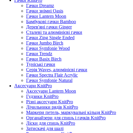
Гачки KnitPro
Гачки Dreamz
Гачки знімні Oasis
Гачки Lantern Moon
Бамбукові гачки Bamboo
Дерев'яні гачки Ginger
Сталеві та алюмінієві гачки
Гачки Zing Single Ended
Гачки Jumbo Birch
Гачки Symfonie Wood
Гачки Trendz
Гачки Basix Birch
Туніські гачки
Серія Waves, алюмінієві гачки
Гачки Spectra Flair Acrylic
Гачки Symfonie Natural
Аксесуари KnitPro
Аксесуари Lantern Moon
Гудзики KnitPro
Різні аксесуари KnitPro
Лічильники рядів KnitPro
Маркери петель, маркувальні кільця KnitPro
Органайзери для спиць і гачків KnitPro
Ліски для спиць KnitPro
Затискачі для шалі