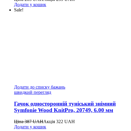
Додати у кошик
Sale!
Додати до списку бажань
швидкий перегляд
Гачок односторонній туніський знімний
Symfonie Wood KnitPro, 20749, 6.00 мм
Ціна
387
UAH
Акція
322
UAH
Додати у кошик