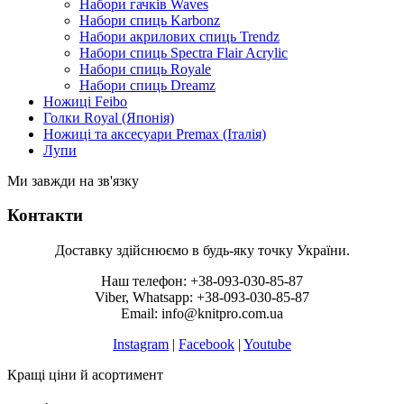
Набори гачків Waves
Набори спиць Karbonz
Набори акрилових спиць Trendz
Набори спиць Spectra Flair Acrylic
Набори спиць Royale
Набори спиць Dreamz
Ножиці Feibo
Голки Royal (Японія)
Ножиці та аксесуари Premax (Італія)
Лупи
Ми завжди на зв'язку
Контакти
Доставку здійснюємо в будь-яку точку України.
Наш телефон: +38-093-030-85-87
Viber, Whatsapp: +38-093-030-85-87
Email: info@knitpro.com.ua
Instagram
|
Facebook
|
Youtube
Кращі ціни й асортимент