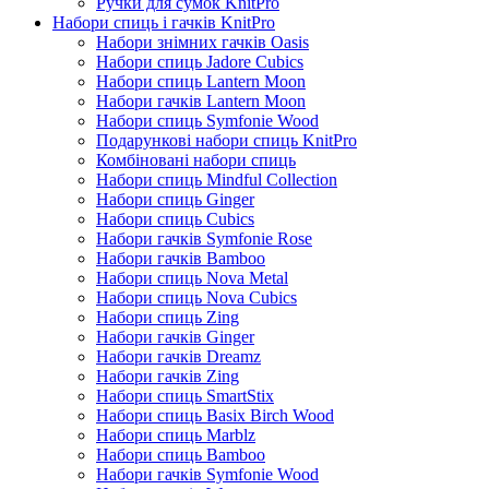
Ручки для сумок KnitPro
Набори спиць і гачків KnitPro
Набори знімних гачків Oasis
Набори спиць Jadore Cubics
Набори спиць Lantern Moon
Набори гачків Lantern Moon
Набори спиць Symfonie Wood
Подарункові набори спиць KnitPro
Комбіновані набори спиць
Набори спиць Mindful Collection
Набори спиць Ginger
Набори спиць Cubics
Набори гачків Symfonie Rose
Набори гачків Bamboo
Набори спиць Nova Metal
Набори спиць Nova Cubics
Набори спиць Zing
Набори гачків Ginger
Набори гачків Dreamz
Набори гачків Zing
Набори спиць SmartStix
Набори спиць Basix Birch Wood
Набори спиць Marblz
Набори спиць Bamboo
Набори гачків Symfonie Wood