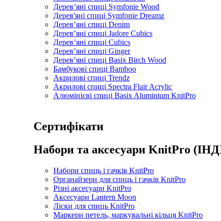
Дерев’яні спиці Symfonie Wood
Дерев'яні спиці Symfonie Dreamz
Дерев’яні спиці Denim
Дерев’яні спиці Jadore Cubics
Дерев’яні спиці Cubics
Дерев’яні спиці Ginger
Дерев’яні спиці Basix Birch Wood
Бамбукові спиці Bamboo
Акрилові спиці Trendz
Акрилові спиці Spectra Flair Acrylic
Алюмінієві спиці Basix Aluminium KnitPro
Сертифікати
Набори та аксесуари KnitPro (ІНД
Набори спиць і гачків KnitPro
Органайзери для спиць і гачків KnitPro
Різні аксесуари KnitPro
Аксесуари Lantern Moon
Ліски для спиць KnitPro
Маркери петель, маркувальні кільця KnitPro