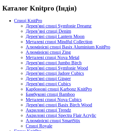
Каталог Knitpro (Індія)
Спиці KnitPro
Дерев'яні спиці Symfonie Dreamz
Дерев’яні спиці Denim
Дерев'яні спиці Lantern Moon
Металеві спиці Mindful Collection
Алюмінієві спиці Basix Aluminium KnitPro
Алюмінієві спиці Zing
Металеві спиці Nova Metal
Дерев'яні спиці Jumbo Birch
Дерев'яні спиці Symfonie Wood
Дерев'яні спиці Jadore Cubics
Дерев'яні спиці Ginger
Дерев'яні спиці Cubics
Карбонові спиці Karbonz KnitPro
Бамбукові спиці Bamboo
Металеві спиці Nova Cubics
Дерев'яні спиці Basix Birch Wood
Акрилові спиці Trendz
Акрилові спиці Spectra Flair Acrylic
Алюмінієві спиці SmartStix
Спиці Royale