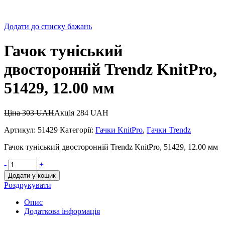
Додати до списку бажань
Гачок туніський
двосторонній Trendz KnitPro,
51429, 12.00 мм
Ціна
303
UAH
Акція
284
UAH
Артикул:
51429
Категорії:
Гачки KnitPro
,
Гачки Trendz
Гачок туніський двосторонній Trendz KnitPro, 51429, 12.00 мм
-
+
Додати у кошик
Роздрукувати
Опис
Додаткова інформація