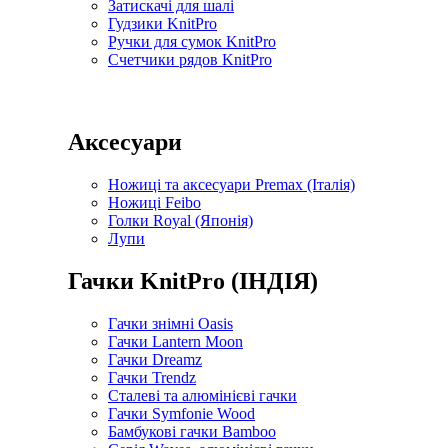
Затискачі для шалі
Гудзики KnitPro
Ручки для сумок KnitPro
Счетчики рядов KnitPro
Аксесуари
Ножиці та аксесуари Premax (Італія)
Ножиці Feibo
Голки Royal (Японія)
Лупи
Гачки KnitPro (ІНДІЯ)
Гачки знімні Oasis
Гачки Lantern Moon
Гачки Dreamz
Гачки Trendz
Сталеві та алюмінієві гачки
Гачки Symfonie Wood
Бамбукові гачки Bamboo