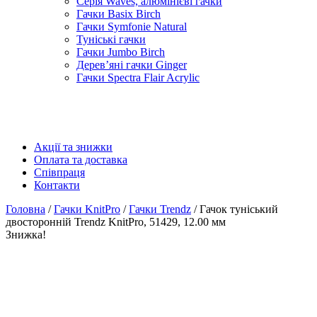
Серія Waves, алюмінієві гачки
Гачки Basix Birch
Гачки Symfonie Natural
Туніські гачки
Гачки Jumbo Birch
Дерев’яні гачки Ginger
Гачки Spectra Flair Acrylic
Акції та знижки
Оплата та доставка
Співпраця
Контакти
Головна
/
Гачки KnitPro
/
Гачки Trendz
/ Гачок туніський
двосторонній Trendz KnitPro, 51429, 12.00 мм
Знижка!