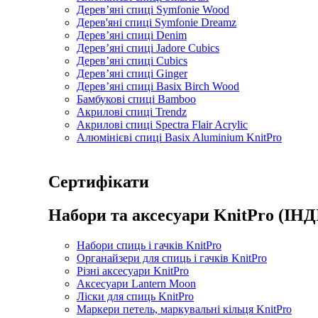
Дерев’яні спиці Symfonie Wood
Дерев'яні спиці Symfonie Dreamz
Дерев’яні спиці Denim
Дерев’яні спиці Jadore Cubics
Дерев’яні спиці Cubics
Дерев’яні спиці Ginger
Дерев’яні спиці Basix Birch Wood
Бамбукові спиці Bamboo
Акрилові спиці Trendz
Акрилові спиці Spectra Flair Acrylic
Алюмінієві спиці Basix Aluminium KnitPro
Сертифікати
Набори та аксесуари KnitPro (ІНД
Набори спиць і гачків KnitPro
Органайзери для спиць і гачків KnitPro
Різні аксесуари KnitPro
Аксесуари Lantern Moon
Ліски для спиць KnitPro
Маркери петель, маркувальні кільця KnitPro