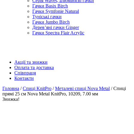
Серія Waves, алюмінієві гачки
Гачки Basix Birch
Гачки Symfonie Natural
Туніські гачки
Гачки Jumbo Birch
Дерев’яні гачки Ginger
Гачки Spectra Flair Acrylic
Акції та знижки
Оплата та доставка
Співпраця
Контакти
Головна
/
Спиці KnitPro
/
Металеві спиці Nova Metal
/ Спиці
прямі 25 см Nova Metal KnitPro, 10209, 7.00 мм
Знижка!