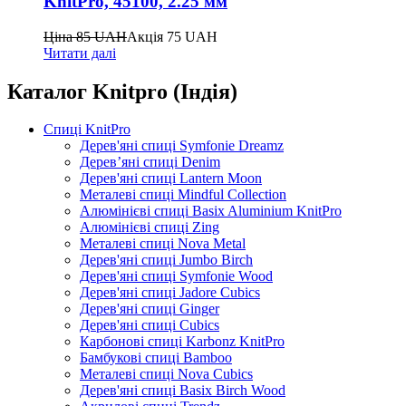
KnitPro, 45100, 2.25 мм
Ціна
85
UAH
Акція
75
UAH
Читати далі
Каталог Knitpro (Індія)
Спиці KnitPro
Дерев'яні спиці Symfonie Dreamz
Дерев’яні спиці Denim
Дерев'яні спиці Lantern Moon
Металеві спиці Mindful Collection
Алюмінієві спиці Basix Aluminium KnitPro
Алюмінієві спиці Zing
Металеві спиці Nova Metal
Дерев'яні спиці Jumbo Birch
Дерев'яні спиці Symfonie Wood
Дерев'яні спиці Jadore Cubics
Дерев'яні спиці Ginger
Дерев'яні спиці Cubics
Карбонові спиці Karbonz KnitPro
Бамбукові спиці Bamboo
Металеві спиці Nova Cubics
Дерев'яні спиці Basix Birch Wood