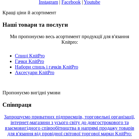
Instagram
|
Facebook
|
Youtube
Кращі ціни й асортимент
Наші товари та послуги
Ми пропонуємо весь асортимент продукції для в'язання
Knitpro:
Спиці KnitPro
Гачки KnitPro
Набори спиць і гачків KnitPro
Аксесуари KnitPro
Пропонуємо вигідні умови
Співпраця
Запрошуємо приватних підприємців, торговельні організації,
інтернет-магазини з усього світу до довгострокового та
взаємовигідного співробітництва в напрямі продажу товарів
для в'язання від провідної світової торгової марки KnitPro: