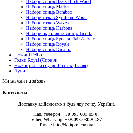
Набори спиць Basix Birch Wood
Набори спиць Marblz
Набори спиць Bamboo
Набори гачків Symfonie Wood
Набори гачків Waves
Набори спиць Karbonz
Набори акрилових спиць Trendz
Набори спиць Spectra Flair Acrylic
Набори спиць Royale
Набори спиць Dreamz
Ножиці Feibo
Голки Royal (Японія)
Ножиці та аксесуари Premax (Італія)
Лупи
Ми завжди на зв'язку
Контакти
Доставку здійснюємо в будь-яку точку України.
Наш телефон: +38-093-030-85-87
Viber, Whatsapp: +38-093-030-85-87
Email: info@knitpro.com.ua