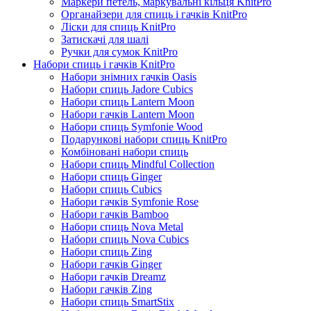
Маркери петель, маркувальні кільця KnitPro
Органайзери для спиць і гачків KnitPro
Ліски для спиць KnitPro
Затискачі для шалі
Ручки для сумок KnitPro
Набори спиць і гачків KnitPro
Набори знімних гачків Oasis
Набори спиць Jadore Cubics
Набори спиць Lantern Moon
Набори гачків Lantern Moon
Набори спиць Symfonie Wood
Подарункові набори спиць KnitPro
Комбіновані набори спиць
Набори спиць Mindful Collection
Набори спиць Ginger
Набори спиць Cubics
Набори гачків Symfonie Rose
Набори гачків Bamboo
Набори спиць Nova Metal
Набори спиць Nova Cubics
Набори спиць Zing
Набори гачків Ginger
Набори гачків Dreamz
Набори гачків Zing
Набори спиць SmartStix