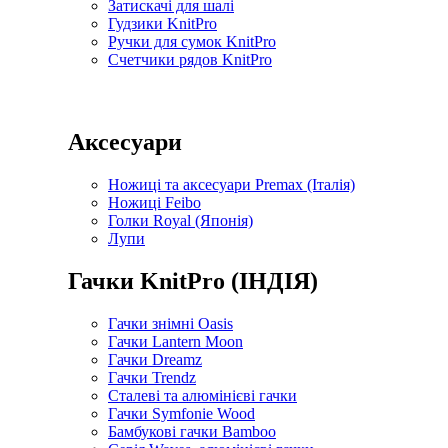
Затискачі для шалі
Гудзики KnitPro
Ручки для сумок KnitPro
Счетчики рядов KnitPro
Аксесуари
Ножиці та аксесуари Premax (Італія)
Ножиці Feibo
Голки Royal (Японія)
Лупи
Гачки KnitPro (ІНДІЯ)
Гачки знімні Oasis
Гачки Lantern Moon
Гачки Dreamz
Гачки Trendz
Сталеві та алюмінієві гачки
Гачки Symfonie Wood
Бамбукові гачки Bamboo