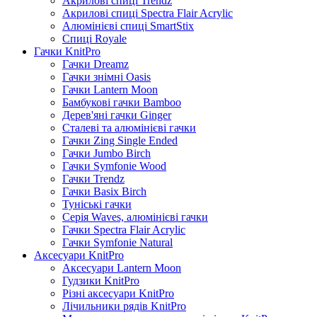
Акрилові спиці Trendz
Акрилові спиці Spectra Flair Acrylic
Алюмінієві спиці SmartStix
Спиці Royale
Гачки KnitPro
Гачки Dreamz
Гачки знімні Oasis
Гачки Lantern Moon
Бамбукові гачки Bamboo
Дерев'яні гачки Ginger
Сталеві та алюмінієві гачки
Гачки Zing Single Ended
Гачки Jumbo Birch
Гачки Symfonie Wood
Гачки Trendz
Гачки Basix Birch
Туніські гачки
Серія Waves, алюмінієві гачки
Гачки Spectra Flair Acrylic
Гачки Symfonie Natural
Аксесуари KnitPro
Аксесуари Lantern Moon
Гудзики KnitPro
Різні аксесуари KnitPro
Лічильники рядів KnitPro