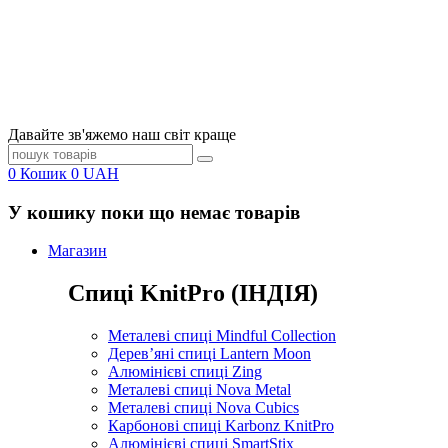
Давайте зв'яжемо наш світ краще
0
Кошик
0
UAH
У кошику поки що немає товарів
Магазин
Спиці KnitPro (ІНДІЯ)
Металеві спиці Mindful Collection
Дерев’яні спиці Lantern Moon
Алюмінієві спиці Zing
Металеві спиці Nova Metal
Металеві спиці Nova Cubics
Карбонові спиці Karbonz KnitPro
Алюмінієві спиці SmartStix