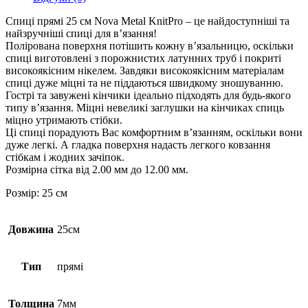
Спиці прямі 25 см Nova Metal KnitPro – це найдоступніші та
найзручніші спиці для в’язання!
Полірована поверхня потішить кожну в’язальницю, оскільки
спиці виготовлені з порожнистих латунних труб і покриті
високоякісним нікелем. Завдяки високоякісним матеріалам
спиці дуже міцні та не піддаються швидкому зношуванню.
Гострі та завужені кінчики ідеально підходять для будь-якого
типу в’язання. Міцні невеликі заглушки на кінчиках спиць
міцно утримають стібки.
Ці спиці порадують Вас комфортним в’язанням, оскільки вони
дуже легкі. А гладка поверхня надасть легкого ковзання
стібкам і жодних зачіпок.
Розмірна сітка від 2.00 мм до 12.00 мм.
Розмір: 25 см
Довжина
25см
Тип
прямі
Толщина
7мм