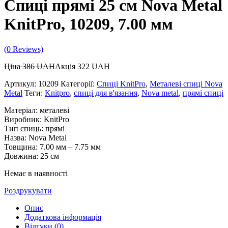
Спиці прямі 25 см Nova Metal
KnitPro, 10209, 7.00 мм
(
0
Reviews)
Ціна
386
UAH
Акція
322
UAH
Артикул:
10209
Категорії:
Спиці KnitPro
,
Металеві спиці Nova
Metal
Теги:
Knitpro
,
спиці для в'язання
,
Nova metal
,
прямі спиці
Матеріал: металеві
Виробник: KnitPro
Тип спиць: прямі
Назва: Nova Metal
Товщина: 7.00 мм – 7.75 мм
Довжина: 25 см
Немає в наявності
Роздрукувати
Опис
Додаткова інформація
Відгуки (0)